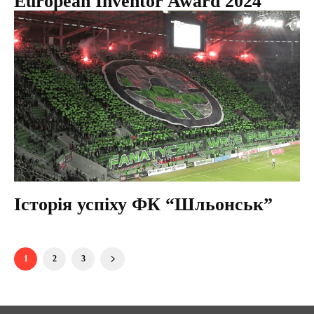
European Inventor Award 2024
Історія успіху ФК “Шльонськ”
1
2
3