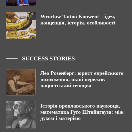
Wrocław Tattoo Konwent – ідея,
концепція, історія, особливості
SUCCESS STORIES
Лео Розенберг: юрист єврейського
походження, який пережив
нацистський геноцид
Історія вроцлавського науковця,
математика Гуґо Штайнгауза: між
духом і матерією