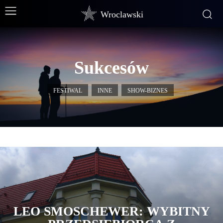
Wroclawski
Sukcesów
FESTIWAL
INNE
SHOW-BIZNES
LEO SMOSCHEWER: WYBITNY