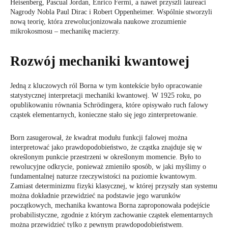
Heisenberg, Pascual Jordan, Enrico Fermi, a nawet przyszli laureaci
Nagrody Nobla Paul Dirac i Robert Oppenheimer. Wspólnie stworzyli
nową teorię, która zrewolucjonizowała naukowe zrozumienie
mikrokosmosu – mechanikę macierzy.
Rozwój mechaniki kwantowej
Jedną z kluczowych ról Borna w tym kontekście było opracowanie
statystycznej interpretacji mechaniki kwantowej. W 1925 roku, po
opublikowaniu równania Schrödingera, które opisywało ruch falowy
cząstek elementarnych, konieczne stało się jego zinterpretowanie.
Born zasugerował, że kwadrat modułu funkcji falowej można
interpretować jako prawdopodobieństwo, że cząstka znajduje się w
określonym punkcie przestrzeni w określonym momencie. Było to
rewolucyjne odkrycie, ponieważ zmieniło sposób, w jaki myślimy o
fundamentalnej naturze rzeczywistości na poziomie kwantowym.
Zamiast determinizmu fizyki klasycznej, w której przyszły stan systemu
można dokładnie przewidzieć na podstawie jego warunków
początkowych, mechanika kwantowa Borna zaproponowała podejście
probabilistyczne, zgodnie z którym zachowanie cząstek elementarnych
można przewidzieć tylko z pewnym prawdopodobieństwem.