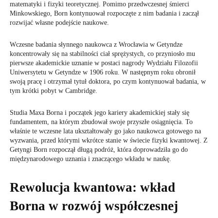
matematyki i fizyki teoretycznej. Pomimo przedwczesnej śmierci
Minkowskiego, Born kontynuował rozpoczęte z nim badania i zaczął
rozwijać własne podejście naukowe.
Wczesne badania słynnego naukowca z Wrocławia w Getyndze
koncentrowały się na stabilności ciał sprężystych, co przyniosło mu
pierwsze akademickie uznanie w postaci nagrody Wydziału Filozofii
Uniwersytetu w Getyndze w 1906 roku. W następnym roku obronił
swoją pracę i otrzymał tytuł doktora, po czym kontynuował badania, w
tym krótki pobyt w Cambridge.
Studia Maxa Borna i początek jego kariery akademickiej stały się
fundamentem, na którym zbudował swoje przyszłe osiągnięcia. To
właśnie te wczesne lata ukształtowały go jako naukowca gotowego na
wyzwania, przed którymi wkrótce stanie w świecie fizyki kwantowej. Z
Getyngi Born rozpoczął długą podróż, która doprowadziła go do
międzynarodowego uznania i znaczącego wkładu w naukę.
Rewolucja kwantowa: wkład
Borna w rozwój współczesnej