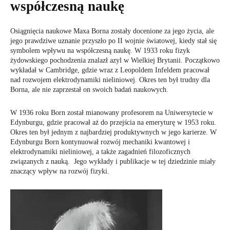
współczesną naukę
Osiągnięcia naukowe Maxa Borna zostały docenione za jego życia, ale
jego prawdziwe uznanie przyszło po II wojnie światowej, kiedy stał się
symbolem wpływu na współczesną naukę. W 1933 roku fizyk
żydowskiego pochodzenia znalazł azyl w Wielkiej Brytanii. Początkowo
wykładał w Cambridge, gdzie wraz z Leopoldem Infeldem pracował
nad rozwojem elektrodynamiki nieliniowej. Okres ten był trudny dla
Borna, ale nie zaprzestał on swoich badań naukowych.
W 1936 roku Born został mianowany profesorem na Uniwersytecie w
Edynburgu, gdzie pracował aż do przejścia na emeryturę w 1953 roku.
Okres ten był jednym z najbardziej produktywnych w jego karierze. W
Edynburgu Born kontynuował rozwój mechaniki kwantowej i
elektrodynamiki nieliniowej, a także zagadnień filozoficznych
związanych z nauką. Jego wykłady i publikacje w tej dziedzinie miały
znaczący wpływ na rozwój fizyki.