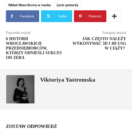
Wkład Maxa Borna w naukę
życie gwiazdy
Facebook
Twitter
Pinterest
Poprzedni artykuł
Następny artykuł
6 HISTORII
JAK CZĘSTO NALEŻY
WROCŁAWSKICH
WYKONYWAĆ 3D I 4D USG
PRZEDSIĘBIORCÓW,
W CIĄŻY?
KTÓRZY ODNIEŚLI SUKCES
OD ZERA
Viktoriya Yastremska
ZOSTAW ODPOWIEDŹ