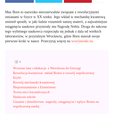
Max Born to nazwisko nierozerwalnie związane z rewolucyjnymi
zmianami w fizyce w XX wieku. Jego wkład w mechanikę kwantową
zmienił sposób, w jaki ludzie rozumieli naturę materii, a najważniejsze
osiągnięcia naukowe przyniosły mu Nagrodę Nobla. Droga do sukcesu
tego wybitnego naukowca rozpoczęła się jednak z dala od wielkich
laboratoriów, w przytulnym Wrocławiu, gdzie Born stawiał swoje
pierwsze kroki w nauce. Przeczytaj więcej na
wroclawiski.eu
.
Wczesne lata i edukacja: z Wrocławia do Getyngi
Rewolucja kwantowa: wkład Borna w rozwój współczesnej
fizyki
Rozwój mechaniki kwantowej
Nieporozumienie z Einsteinem
Teoria sieci krystalicznych
Naukowa szkoła
Uznanie i dziedzictwo: nagrody, osiągnięcia i wpływ Borna na
współczesną naukę