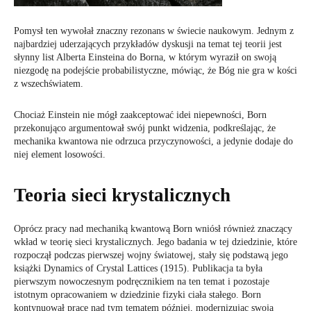
Pomysł ten wywołał znaczny rezonans w świecie naukowym. Jednym z
najbardziej uderzających przykładów dyskusji na temat tej teorii jest
słynny list Alberta Einsteina do Borna, w którym wyraził on swoją
niezgodę na podejście probabilistyczne, mówiąc, że Bóg nie gra w kości
z wszechświatem.
Chociaż Einstein nie mógł zaakceptować idei niepewności, Born
przekonująco argumentował swój punkt widzenia, podkreślając, że
mechanika kwantowa nie odrzuca przyczynowości, a jedynie dodaje do
niej element losowości.
Teoria sieci krystalicznych
Oprócz pracy nad mechaniką kwantową Born wniósł również znaczący
wkład w teorię sieci krystalicznych. Jego badania w tej dziedzinie, które
rozpoczął podczas pierwszej wojny światowej, stały się podstawą jego
książki Dynamics of Crystal Lattices (1915). Publikacja ta była
pierwszym nowoczesnym podręcznikiem na ten temat i pozostaje
istotnym opracowaniem w dziedzinie fizyki ciała stałego. Born
kontynuował pracę nad tym tematem później, modernizując swoją