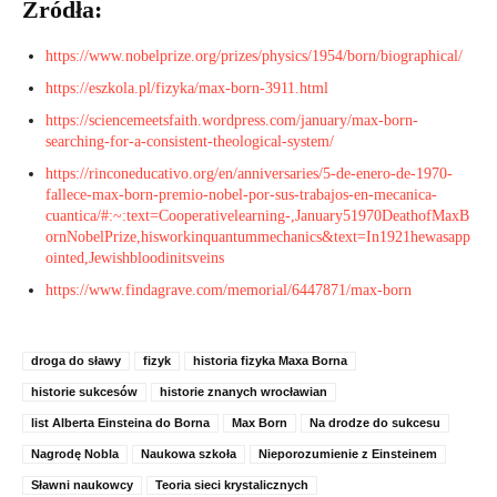
Zródła:
https://www.nobelprize.org/prizes/physics/1954/born/biographical/
https://eszkola.pl/fizyka/max-born-3911.html
https://sciencemeetsfaith.wordpress.com/january/max-born-
searching-for-a-consistent-theological-system/
https://rinconeducativo.org/en/anniversaries/5-de-enero-de-1970-
fallece-max-born-premio-nobel-por-sus-trabajos-en-mecanica-
cuantica/#:~:text=Cooperativelearning-,January51970DeathofMaxB
ornNobelPrize,hisworkinquantummechanics&text=In1921hewasapp
ointed,Jewishbloodinitsveins
https://www.findagrave.com/memorial/6447871/max-born
droga do sławy
fizyk
historia fizyka Maxa Borna
historie sukcesów
historie znanych wrocławian
list Alberta Einsteina do Borna
Max Born
Na drodze do sukcesu
Nagrodę Nobla
Naukowa szkoła
Nieporozumienie z Einsteinem
Sławni naukowcy
Teoria sieci krystalicznych