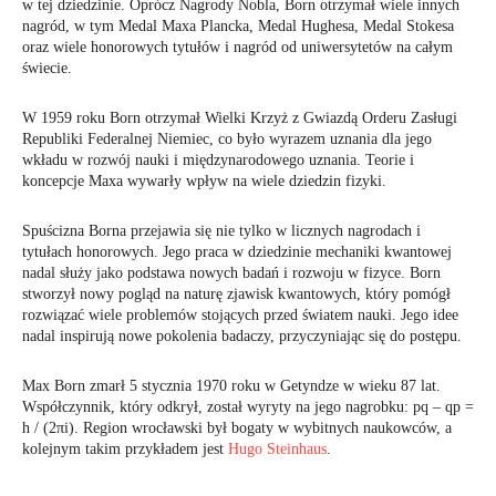
w tej dziedzinie. Oprócz Nagrody Nobla, Born otrzymał wiele innych
nagród, w tym Medal Maxa Plancka, Medal Hughesa, Medal Stokesa
oraz wiele honorowych tytułów i nagród od uniwersytetów na całym
świecie.
W 1959 roku Born otrzymał Wielki Krzyż z Gwiazdą Orderu Zasługi
Republiki Federalnej Niemiec, co było wyrazem uznania dla jego
wkładu w rozwój nauki i międzynarodowego uznania. Teorie i
koncepcje Maxa wywarły wpływ na wiele dziedzin fizyki.
Spuścizna Borna przejawia się nie tylko w licznych nagrodach i
tytułach honorowych. Jego praca w dziedzinie mechaniki kwantowej
nadal służy jako podstawa nowych badań i rozwoju w fizyce. Born
stworzył nowy pogląd na naturę zjawisk kwantowych, który pomógł
rozwiązać wiele problemów stojących przed światem nauki. Jego idee
nadal inspirują nowe pokolenia badaczy, przyczyniając się do postępu.
Max Born zmarł 5 stycznia 1970 roku w Getyndze w wieku 87 lat.
Współczynnik, który odkrył, został wyryty na jego nagrobku: pq – qp =
h / (2πi). Region wrocławski był bogaty w wybitnych naukowców, a
kolejnym takim przykładem jest
Hugo Steinhaus
.