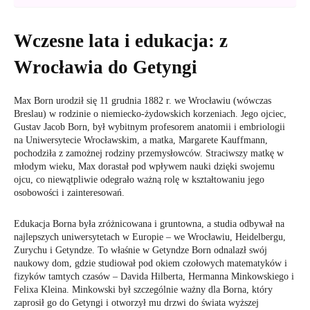
Wczesne lata i edukacja: z
Wrocławia do Getyngi
Max Born urodził się 11 grudnia 1882 r. we Wrocławiu (wówczas
Breslau) w rodzinie o niemiecko-żydowskich korzeniach. Jego ojciec,
Gustav Jacob Born, był wybitnym profesorem anatomii i embriologii
na Uniwersytecie Wrocławskim, a matka, Margarete Kauffmann,
pochodziła z zamożnej rodziny przemysłowców. Straciwszy matkę w
młodym wieku, Max dorastał pod wpływem nauki dzięki swojemu
ojcu, co niewątpliwie odegrało ważną rolę w kształtowaniu jego
osobowości i zainteresowań.
Edukacja Borna była zróżnicowana i gruntowna, a studia odbywał na
najlepszych uniwersytetach w Europie – we Wrocławiu, Heidelbergu,
Zurychu i Getyndze. To właśnie w Getyndze Born odnalazł swój
naukowy dom, gdzie studiował pod okiem czołowych matematyków i
fizyków tamtych czasów – Davida Hilberta, Hermanna Minkowskiego i
Felixa Kleina. Minkowski był szczególnie ważny dla Borna, który
zaprosił go do Getyngi i otworzył mu drzwi do świata wyższej