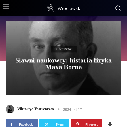
Wroclawski
SUKCESÓW
Sławni naukowcy: historia fizyka
Maxa Borna
Viktoriya Yastremska
2024-08-17
Facebook
Twitter
Pinterest