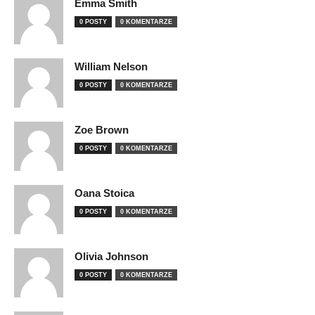
Emma Smith
0 POSTY
0 KOMENTARZE
William Nelson
0 POSTY
0 KOMENTARZE
Zoe Brown
0 POSTY
0 KOMENTARZE
Oana Stoica
0 POSTY
0 KOMENTARZE
Olivia Johnson
0 POSTY
0 KOMENTARZE