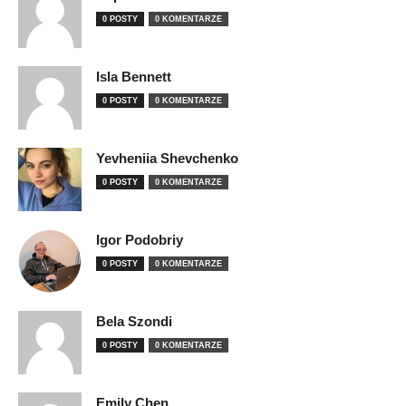
0 POSTY
0 KOMENTARZE
Isla Bennett
0 POSTY
0 KOMENTARZE
Yevheniia Shevchenko
0 POSTY
0 KOMENTARZE
Igor Podobriy
0 POSTY
0 KOMENTARZE
Bela Szondi
0 POSTY
0 KOMENTARZE
Emily Chen