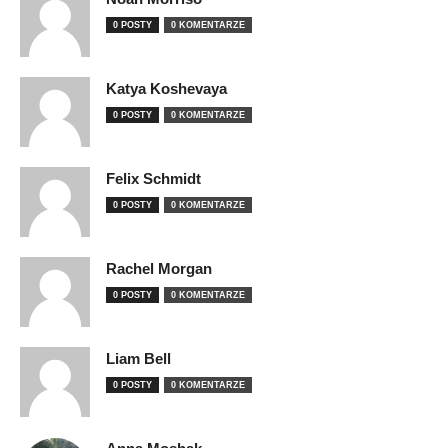
0 POSTY
0 KOMENTARZE
Katya Koshevaya
0 POSTY
0 KOMENTARZE
Felix Schmidt
0 POSTY
0 KOMENTARZE
Rachel Morgan
0 POSTY
0 KOMENTARZE
Liam Bell
0 POSTY
0 KOMENTARZE