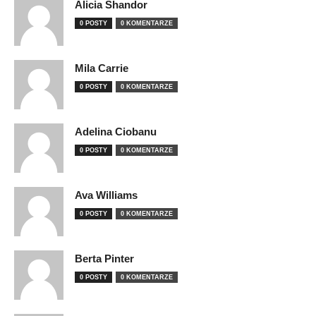
Alicia Shandor
0 POSTY
0 KOMENTARZE
Mila Carrie
0 POSTY
0 KOMENTARZE
Adelina Ciobanu
0 POSTY
0 KOMENTARZE
Ava Williams
0 POSTY
0 KOMENTARZE
Berta Pinter
0 POSTY
0 KOMENTARZE