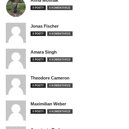
Anna Moshak
0 POSTY
0 KOMENTARZE
Jonas Fischer
0 POSTY
0 KOMENTARZE
Amara Singh
0 POSTY
0 KOMENTARZE
Theodore Cameron
0 POSTY
0 KOMENTARZE
Maximilian Weber
0 POSTY
0 KOMENTARZE