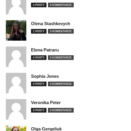
2 POSTY
0 KOMENTARZE
Olena Stashkevych
1 POSTY
0 KOMENTARZE
Elena Patraru
0 POSTY
0 KOMENTARZE
Sophia Jones
0 POSTY
0 KOMENTARZE
Veronika Peter
0 POSTY
0 KOMENTARZE
Olga Gergeliuk