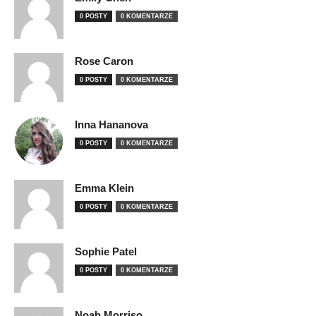
0 POSTY
0 KOMENTARZE
Rose Caron
0 POSTY
0 KOMENTARZE
Inna Hananova
0 POSTY
0 KOMENTARZE
Emma Klein
0 POSTY
0 KOMENTARZE
Sophie Patel
0 POSTY
0 KOMENTARZE
Noah Morriso