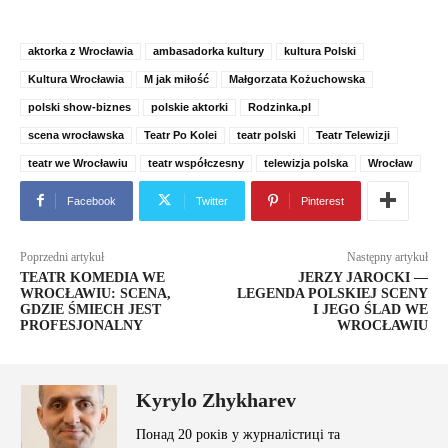
aktorka z Wrocławia
ambasadorka kultury
kultura Polski
Kultura Wrocławia
M jak miłość
Małgorzata Kożuchowska
polski show-biznes
polskie aktorki
Rodzinka.pl
scena wrocławska
Teatr Po Kolei
teatr polski
Teatr Telewizji
teatr we Wrocławiu
teatr współczesny
telewizja polska
Wrocław
Facebook
Twitter
Pinterest
Poprzedni artykuł
Następny artykuł
TEATR KOMEDIA WE
JERZY JAROCKI —
WROCŁAWIU: SCENA,
LEGENDA POLSKIEJ SCENY
GDZIE ŚMIECH JEST
I JEGO ŚLAD WE
PROFESJONALNY
WROCŁAWIU
Kyrylo Zhykharev
Понад 20 років у журналістиці та