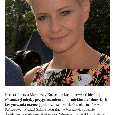
Kariera aktorska Małgorzaty Kożuchowskiej to przykład
idealnej
równowagi między przygotowaniem akademickim a zdolnością do
fascynowania masowej publiczności
. Po ukończeniu studiów w
Państwowej Wyższej Szkole Teatralnej w Warszawie (obecnie
Akademia Teatralna im. Aleksandra Zelwerowicza) szybko trafiła na