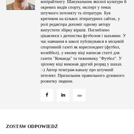
копірайтингу. Шанувальник якісної культури й
окремих видів спорту, експерт у темах
штучного інтелекту та літератури. Був
критиком на кількох літературних сайтах, у
ролі редактора допоміг одному автору
випустити збірку віршів. Поглиблено
цікавлюся з дитинства футболом і шахамии. У
час навчання в школі публікувався в місцевій
спортивній газеті як кореспондент (футбол,
волейбол), у юному віці написав статті для
газети "Команда" та тижневику "Футбол". У
зрілому віці виконав другий розряд у шахах.
:-) Автор телеграм-каналу про штучний
інтелект. Прихильник правильного духовного
розвитку людини.
ZOSTAW ODPOWIEDŹ