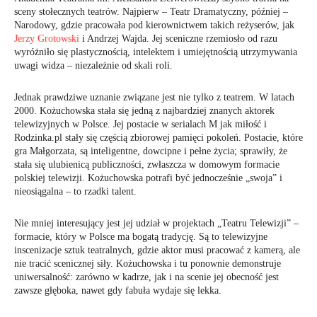
sceny stołecznych teatrów. Najpierw – Teatr Dramatyczny, później –
Narodowy, gdzie pracowała pod kierownictwem takich reżyserów, jak
Jerzy Grotowski
i Andrzej Wajda. Jej sceniczne rzemiosło od razu
wyróżniło się plastycznością, intelektem i umiejętnością utrzymywania
uwagi widza – niezależnie od skali roli.
Jednak prawdziwe uznanie związane jest nie tylko z teatrem. W latach
2000. Kożuchowska stała się jedną z najbardziej znanych aktorek
telewizyjnych w Polsce. Jej postacie w serialach M jak miłość i
Rodzinka.pl stały się częścią zbiorowej pamięci pokoleń. Postacie, które
gra Małgorzata, są inteligentne, dowcipne i pełne życia; sprawiły, że
stała się ulubienicą publiczności, zwłaszcza w domowym formacie
polskiej telewizji. Kożuchowska potrafi być jednocześnie „swoja” i
nieosiągalna – to rzadki talent.
Nie mniej interesujący jest jej udział w projektach „Teatru Telewizji” –
formacie, który w Polsce ma bogatą tradycję. Są to telewizyjne
inscenizacje sztuk teatralnych, gdzie aktor musi pracować z kamerą, ale
nie tracić scenicznej siły. Kożuchowska i tu ponownie demonstruje
uniwersalność: zarówno w kadrze, jak i na scenie jej obecność jest
zawsze głęboka, nawet gdy fabuła wydaje się lekka.