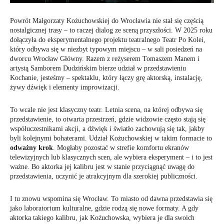
Powrót Małgorzaty Kożuchowskiej do Wrocławia nie stał się częścią
nostalgicznej trasy – to raczej dialog ze sceną przyszłości. W 2025 roku
dołączyła do eksperymentalnego projektu teatralnego Teatr Po Kolei,
który odbywa się w niezbyt typowym miejscu – w sali posiedzeń na
dworcu Wrocław Główny. Razem z reżyserem Tomaszem Manem i
artystą Samborem Dudzińskim bierze udział w przedstawieniu
Kochanie, jesteśmy – spektaklu, który łączy grę aktorską, instalację,
żywy dźwięk i elementy improwizacji.
To wcale nie jest klasyczny teatr. Letnia scena, na której odbywa się
przedstawienie, to otwarta przestrzeń, gdzie widzowie często stają się
współuczestnikami akcji, a dźwięk i światło zachowują się tak, jakby
byli kolejnymi bohaterami. Udział Kożuchowskiej w takim formacie to
odważny krok
. Mogłaby pozostać w strefie komfortu ekranów
telewizyjnych lub klasycznych scen, ale wybiera eksperyment – i to jest
ważne. Bo aktorka jej kalibru jest w stanie przyciągnąć uwagę do
przedstawienia, uczynić je atrakcyjnym dla szerokiej publiczności.
I tu znowu wspomina się Wrocław. To miasto od dawna przedstawia się
jako laboratorium kulturalne, gdzie rodzą się nowe formaty. A gdy
aktorka takiego kalibru, jak Kożuchowska, wybiera je dla swoich