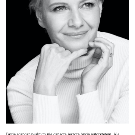
Bycie rozpoznawalnym nie oznacza jeszcze bycia autorytetem. Ale