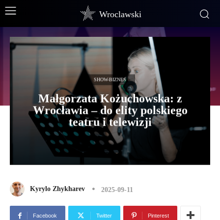
Wroclawski
SHOW-BIZNES
Małgorzata Kożuchowska: z
Wrocławia – do elity polskiego
teatru i telewizji
Kyrylo Zhykharev
2025-09-11
Facebook
Twitter
Pinterest