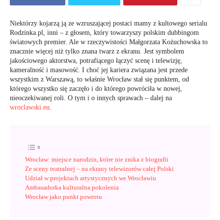
Niektórzy kojarzą ją ze wzruszającej postaci mamy z kultowego serialu
Rodzinka.pl, inni – z głosem, który towarzyszy polskim dubbingom
światowych premier. Ale w rzeczywistości Małgorzata Kożuchowska to
znacznie więcej niż tylko znana twarz z ekranu. Jest symbolem
jakościowego aktorstwa, potrafiącego łączyć scenę i telewizję,
kameralność i masowość. I choć jej kariera związana jest przede
wszystkim z Warszawą, to właśnie Wrocław stał się punktem, od
którego wszystko się zaczęło i do którego powróciła w nowej,
nieoczekiwanej roli. O tym i o innych sprawach – dalej na
wroclawski.eu
.
Wrocław: miejsce narodzin, które nie znika z biografii
Ze sceny teatralnej – na ekrany telewizorów całej Polski
Udział w projektach artystycznych we Wrocławiu
Ambasadorka kulturalna pokolenia
Wrocław jako punkt powrotu