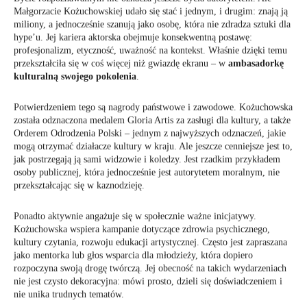
Małgorzacie Kożuchowskiej udało się stać i jednym, i drugim: znają ją
miliony, a jednocześnie szanują jako osobę, która nie zdradza sztuki dla
hype’u. Jej kariera aktorska obejmuje konsekwentną postawę:
profesjonalizm, etyczność, uważność na kontekst. Właśnie dzięki temu
przekształciła się w coś więcej niż gwiazdę ekranu – w
ambasadorkę
kulturalną swojego pokolenia
.
Potwierdzeniem tego są nagrody państwowe i zawodowe. Kożuchowska
została odznaczona medalem Gloria Artis za zasługi dla kultury, a także
Orderem Odrodzenia Polski – jednym z najwyższych odznaczeń, jakie
mogą otrzymać działacze kultury w kraju. Ale jeszcze cenniejsze jest to,
jak postrzegają ją sami widzowie i koledzy. Jest rzadkim przykładem
osoby publicznej, która jednocześnie jest autorytetem moralnym, nie
przekształcając się w kaznodzieję.
Ponadto aktywnie angażuje się w społecznie ważne inicjatywy.
Kożuchowska wspiera kampanie dotyczące zdrowia psychicznego,
kultury czytania, rozwoju edukacji artystycznej. Często jest zapraszana
jako mentorka lub głos wsparcia dla młodzieży, która dopiero
rozpoczyna swoją drogę twórczą. Jej obecność na takich wydarzeniach
nie jest czysto dekoracyjna: mówi prosto, dzieli się doświadczeniem i
nie unika trudnych tematów.