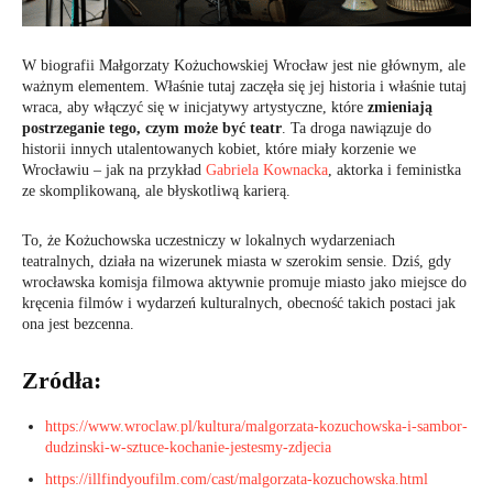
W biografii Małgorzaty Kożuchowskiej Wrocław jest nie głównym, ale
ważnym elementem. Właśnie tutaj zaczęła się jej historia i właśnie tutaj
wraca, aby włączyć się w inicjatywy artystyczne, które
zmieniają
postrzeganie tego, czym może być teatr
. Ta droga nawiązuje do
historii innych utalentowanych kobiet, które miały korzenie we
Wrocławiu – jak na przykład
Gabriela Kownacka
, aktorka i feministka
ze skomplikowaną, ale błyskotliwą karierą.
To, że Kożuchowska uczestniczy w lokalnych wydarzeniach
teatralnych, działa na wizerunek miasta w szerokim sensie. Dziś, gdy
wrocławska komisja filmowa aktywnie promuje miasto jako miejsce do
kręcenia filmów i wydarzeń kulturalnych, obecność takich postaci jak
ona jest bezcenna.
Zródła:
https://www.wroclaw.pl/kultura/malgorzata-kozuchowska-i-sambor-
dudzinski-w-sztuce-kochanie-jestesmy-zdjecia
https://illfindyoufilm.com/cast/malgorzata-kozuchowska.html