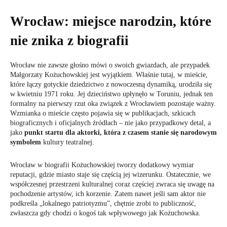
Wrocław: miejsce narodzin, które
nie znika z biografii
Wrocław nie zawsze głośno mówi o swoich gwiazdach, ale przypadek
Małgorzaty Kożuchowskiej jest wyjątkiem. Właśnie tutaj, w mieście,
które łączy gotyckie dziedzictwo z nowoczesną dynamiką, urodziła się
w kwietniu 1971 roku. Jej dzieciństwo upłynęło w Toruniu, jednak ten
formalny na pierwszy rzut oka związek z Wrocławiem pozostaje ważny.
Wzmianka o mieście często pojawia się w publikacjach, szkicach
biograficznych i oficjalnych źródłach – nie jako przypadkowy detal, a
jako
punkt startu dla aktorki, która z czasem stanie się narodowym
symbolem
kultury teatralnej.
Wrocław w biografii Kożuchowskiej tworzy dodatkowy wymiar
reputacji, gdzie miasto staje się częścią jej wizerunku. Ostatecznie, we
współczesnej przestrzeni kulturalnej coraz częściej zwraca się uwagę na
pochodzenie artystów, ich korzenie. Zatem nawet jeśli sam aktor nie
podkreśla „lokalnego patriotyzmu”, chętnie zrobi to publiczność,
zwłaszcza gdy chodzi o kogoś tak wpływowego jak Kożuchowska.