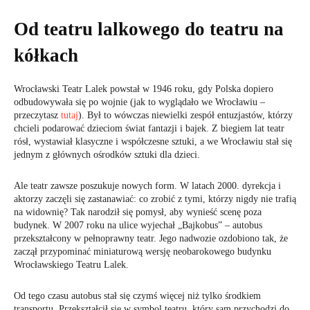
Od teatru lalkowego do teatru na
kółkach
Wrocławski Teatr Lalek powstał w 1946 roku, gdy Polska dopiero
odbudowywała się po wojnie (jak to wyglądało we Wrocławiu –
przeczytasz
tutaj
). Był to wówczas niewielki zespół entuzjastów, którzy
chcieli podarować dzieciom świat fantazji i bajek. Z biegiem lat teatr
rósł, wystawiał klasyczne i współczesne sztuki, a we Wrocławiu stał się
jednym z głównych ośrodków sztuki dla dzieci.
Ale teatr zawsze poszukuje nowych form. W latach 2000. dyrekcja i
aktorzy zaczęli się zastanawiać: co zrobić z tymi, którzy nigdy nie trafią
na widownię? Tak narodził się pomysł, aby wynieść scenę poza
budynek. W 2007 roku na ulice wyjechał „Bajkobus” – autobus
przekształcony w pełnoprawny teatr. Jego nadwozie ozdobiono tak, że
zaczął przypominać miniaturową wersję neobarokowego budynku
Wrocławskiego Teatru Lalek.
Od tego czasu autobus stał się czymś więcej niż tylko środkiem
transportu. Przekształcił się w symbol teatru, który sam przychodzi do