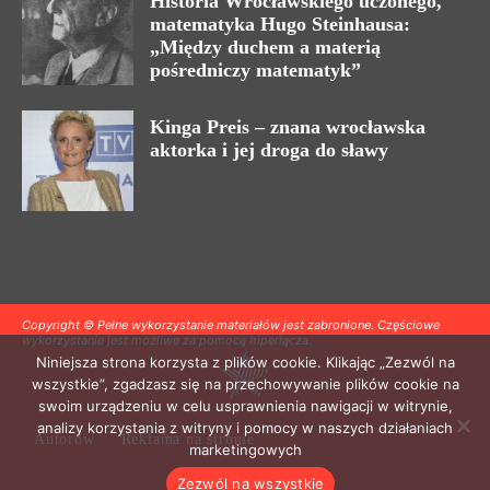
Historia Wrocławskiego uczonego,
matematyka Hugo Steinhausa:
„Między duchem a materią
pośredniczy matematyk”
Kinga Preis – znana wrocławska
aktorka i jej droga do sławy
Copyright © Pełne wykorzystanie materiałów jest zabronione. Częściowe
wykorzystanie jest możliwe za pomocą hiperłącza.
Niniejsza strona korzysta z plików cookie. Klikając „Zezwól na
wszystkie”, zgadzasz się na przechowywanie plików cookie na
swoim urządzeniu w celu usprawnienia nawigacji w witrynie,
analizy korzystania z witryny i pomocy w naszych działaniach
Autorów
Reklama na stronie
marketingowych
Zezwól na wszystkie