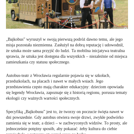
„Bajkobus” wyruszył w swoją pierwszą podróż dawno temu, ale jego
misja pozostała niezmienna. Zasłużył na dobrą reputację i udowodnił,
że sztuka może sama przyjść do ludzi. Ta mobilna inicjatywa teatralna
sprawia, że sztuka jest dostępna dla wszystkich – niezależnie od miejsca
zamieszkania czy statusu społecznego.
Autobus-teatr z Wrocławia regularnie pojawia się w szkołach,
przedszkolach, na placach i nawet w małych wsiach. Jego
przedstawienia często mają charakter edukacyjny: dzieciom opowiada
się legendy Wrocławia, zapoznaje się z historią regionu, porusza tematy
ekologii czy ważnych wartości społecznych.
Specyfiką „Bajkobusu” jest to, że tworzy on poczucie święta nawet w
dni powszednie. Gdy autobus otwiera swoje drzwi, zwykłe podwórko
zamienia się w teatr, a dzieci – w zachwyconych widzów. To prosty, ale
jednocześnie potężny sposób, aby pokazać: żeby kultura do ciebie