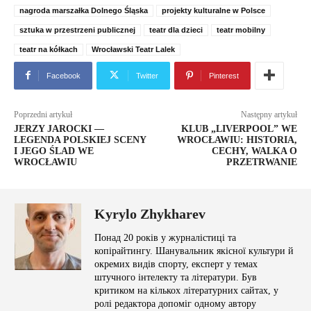
nagroda marszałka Dolnego Śląska
projekty kulturalne w Polsce
sztuka w przestrzeni publicznej
teatr dla dzieci
teatr mobilny
teatr na kółkach
Wrocławski Teatr Lalek
Facebook
Twitter
Pinterest
Poprzedni artykuł
Następny artykuł
JERZY JAROCKI —
KLUB „LIVERPOOL” WE
LEGENDA POLSKIEJ SCENY
WROCŁAWIU: HISTORIA,
I JEGO ŚLAD WE
CECHY, WALKA O
WROCŁAWIU
PRZETRWANIE
Kyrylo Zhykharev
Понад 20 років у журналістиці та
копірайтингу. Шанувальник якісної культури й
окремих видів спорту, експерт у темах
штучного інтелекту та літератури. Був
критиком на кількох літературних сайтах, у
ролі редактора допоміг одному автору