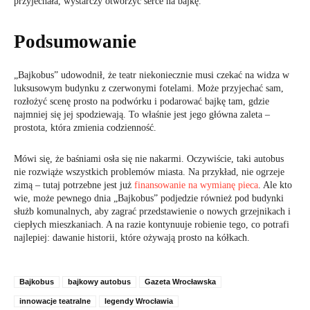
przyjechała, wystarczy otworzyć serce na bajkę.
Podsumowanie
„Bajkobus” udowodnił, że teatr niekoniecznie musi czekać na widza w
luksusowym budynku z czerwonymi fotelami. Może przyjechać sam,
rozłożyć scenę prosto na podwórku i podarować bajkę tam, gdzie
najmniej się jej spodziewają. To właśnie jest jego główna zaleta –
prostota, która zmienia codzienność.
Mówi się, że baśniami osła się nie nakarmi. Oczywiście, taki autobus
nie rozwiąże wszystkich problemów miasta. Na przykład, nie ogrzeje
zimą – tutaj potrzebne jest już
finansowanie na wymianę pieca
. Ale kto
wie, może pewnego dnia „Bajkobus” podjedzie również pod budynki
służb komunalnych, aby zagrać przedstawienie o nowych grzejnikach i
ciepłych mieszkaniach. A na razie kontynuuje robienie tego, co potrafi
najlepiej: dawanie historii, które ożywają prosto na kółkach.
Bajkobus
bajkowy autobus
Gazeta Wrocławska
innowacje teatralne
legendy Wrocławia