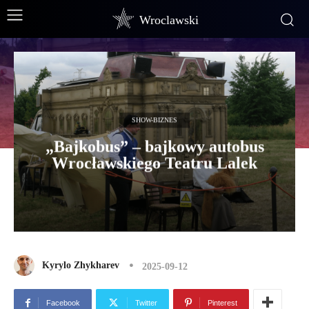
Wroclawski
SHOW-BIZNES
„Bajkobus” – bajkowy autobus
Wrocławskiego Teatru Lalek
Kyrylo Zhykharev
2025-09-12
Facebook
Twitter
Pinterest