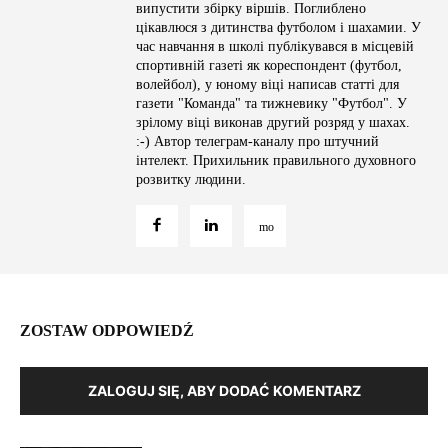
випустити збірку віршів. Поглиблено
цікавлюся з дитинства футболом і шахамии. У
час навчання в школі публікувався в місцевій
спортивній газеті як кореспондент (футбол,
волейбол), у юному віці написав статті для
газети "Команда" та тижневику "Футбол". У
зрілому віці виконав другий розряд у шахах.
:-) Автор телеграм-каналу про штучний
інтелект. Прихильник правильного духовного
розвитку людини.
ZOSTAW ODPOWIEDŹ
ZALOGUJ SIĘ, ABY DODAĆ KOMENTARZ