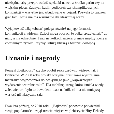
niezbędne, aby przeprowadzić spektakl nawet w środku parku czy na
wiejskim placu. Żadnych kabli, podłączeń czy skomplikowanych
konstrukcji – wszystko jest wbudowane w pojazd. Pozwala to teatrowi
grać tam, gdzie nie ma warunków dla klasycznej sceny.
Wyjątkowość „Bajkobusu” polega również na jego formacie
komunikacji z widzem. Dzieci mogą poczuć, że bajka „przyjechała” do
nich, a nie odwrotnie. Teatr na kółkach zaciera granice między sceną a
codziennym życiem, czyniąc sztukę bliższą i bardziej dostępną.
Uznanie i nagrody
Pomysł „Bajkobusu” szybko podbił serca zarówno widzów, jak i
krytyków. W 2008 roku projekt otrzymał prestiżowe wyróżnienie
marszałka województwa dolnośląskiego jako „Najważniejsze
wydarzenie teatralne roku”. Dla mobilnej sceny, która istniała wtedy
zaledwie rok, było to dowodem: teatr na kółkach ma nie mniejszą
wartość niż klasyczna sala.
Dwa lata później, w 2010 roku, „Bajkobus” ponownie potwierdził
swoją popularność – zajął trzecie miejsce w plebiscycie Hity Dekady,