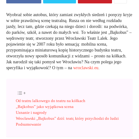
Wyobraź sobie autobus, który zamiast zwykłych siedzeń i poręczy kryje
w sobie prawdziwą scenę teatralną. Rusza on nie według rozkładu
jazdy, lecz tam, gdzie czekają na niego dzieci i dorośli: na podwórka,
do parków, szkół, a nawet do małych wsi. To właśnie jest „Bajkobus” –
wędrowny teatr, stworzony przez Wrocławski Teatr Lalek. Jego
pojawienie się w 2007 roku było sensacją: mobilna scena,
przypominająca miniaturową kopię historycznego budynku teatru,
otworzyła nowy sposób komunikacji z widzami – prosto na kółkach.
Jak narodził się taki pomysł we Wrocławiu? Na czym polega jego
specyfika i wyjątkowość? O tym – na
wroclawski.eu
.
Od teatru lalkowego do teatru na kółkach
„Bajkobus” jako wyjątkowa scena
Uznanie i nagrody
Wrocławski „Bajkobus” dziś: teatr, który przychodzi do ludzi
Podsumowanie