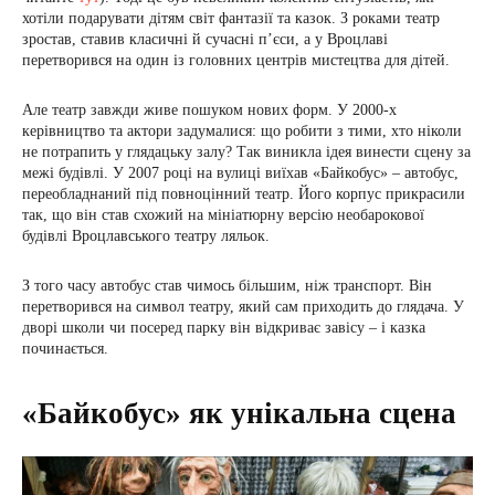
хотіли подарувати дітям світ фантазії та казок. З роками театр
зростав, ставив класичні й сучасні п’єси, а у Вроцлаві
перетворився на один із головних центрів мистецтва для дітей.
Але театр завжди живе пошуком нових форм. У 2000-х
керівництво та актори задумалися: що робити з тими, хто ніколи
не потрапить у глядацьку залу? Так виникла ідея винести сцену за
межі будівлі. У 2007 році на вулиці виїхав «Байкобус» – автобус,
переобладнаний під повноцінний театр. Його корпус прикрасили
так, що він став схожий на мініатюрну версію необарокової
будівлі Вроцлавського театру ляльок.
З того часу автобус став чимось більшим, ніж транспорт. Він
перетворився на символ театру, який сам приходить до глядача. У
дворі школи чи посеред парку він відкриває завісу – і казка
починається.
«Байкобус» як унікальна сцена