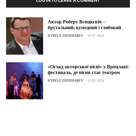
LOG IN TO LEAVE A COMMENT
Актор Роберт Вєнцкєвіч –
брутальний, кумедний і глибокий
KYRYLO ZHYKHAREV
-
16.07.2024
«Огляд акторської пісні» у Вроцлаві:
фестиваль, де пісня стає театром
KYRYLO ZHYKHAREV
-
13.03.2026