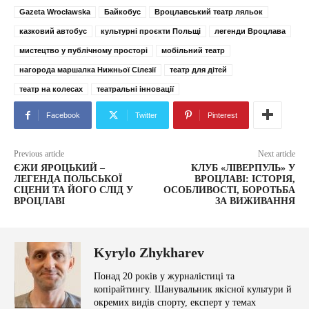
Gazeta Wrocławska
Байкобус
Вроцлавський театр ляльок
казковий автобус
культурні проєкти Польщі
легенди Вроцлава
мистецтво у публічному просторі
мобільний театр
нагорода маршалка Нижньої Сілезії
театр для дітей
театр на колесах
театральні інновації
Facebook
Twitter
Pinterest
Previous article
Next article
ЄЖИ ЯРОЦЬКИЙ –
КЛУБ «ЛІВЕРПУЛЬ» У
ЛЕГЕНДА ПОЛЬСЬКОЇ
ВРОЦЛАВІ: ІСТОРІЯ,
СЦЕНИ ТА ЙОГО СЛІД У
ОСОБЛИВОСТІ, БОРОТЬБА
ВРОЦЛАВІ
ЗА ВИЖИВАННЯ
Kyrylo Zhykharev
Понад 20 років у журналістиці та
копірайтингу. Шанувальник якісної культури й
окремих видів спорту, експерт у темах