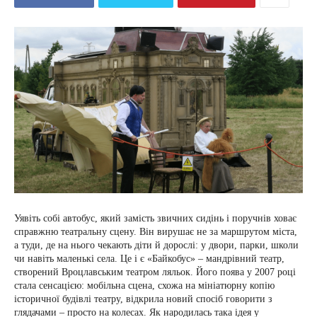
Уявіть собі автобус, який замість звичних сидінь і поручнів ховає
справжню театральну сцену. Він вирушає не за маршрутом міста,
а туди, де на нього чекають діти й дорослі: у двори, парки, школи
чи навіть маленькі села. Це і є «Байкобус» – мандрівний театр,
створений Вроцлавським театром ляльок. Його поява у 2007 році
стала сенсацією: мобільна сцена, схожа на мініатюрну копію
історичної будівлі театру, відкрила новий спосіб говорити з
глядачами – просто на колесах. Як народилась така ідея у