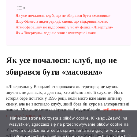
Niniejsza strona korzysta z plików cookie. Klikając „Zezwól na
wszystkie”, zgadzasz się na przechowywanie plików cookie na
swoim urządzeniu w celu usprawnienia nawigacji w witrynie,
analizy korzystania z witryny i pomocy w naszych działaniach