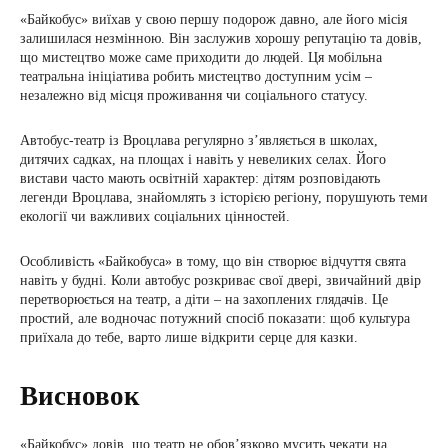
«Байкобус» виїхав у свою першу подорож давно, але його місія
залишилася незмінною. Він заслужив хорошу репутацію та довів,
що мистецтво може саме приходити до людей. Ця мобільна
театральна ініціатива робить мистецтво доступним усім –
незалежно від місця проживання чи соціального статусу.
Автобус-театр із Вроцлава регулярно з’являється в школах,
дитячих садках, на площах і навіть у невеликих селах. Його
вистави часто мають освітній характер: дітям розповідають
легенди Вроцлава, знайомлять з історією регіону, порушують теми
екології чи важливих соціальних цінностей.
Особливість «Байкобуса» в тому, що він створює відчуття свята
навіть у будні. Коли автобус розкриває свої двері, звичайний двір
перетворюється на театр, а діти – на захоплених глядачів. Це
простий, але водночас потужний спосіб показати: щоб культура
приїхала до тебе, варто лише відкрити серце для казки.
Висновок
«Байкобус» довів, що театр не обов’язково мусить чекати на