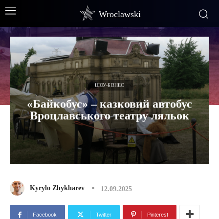
Wroclawski
ШОУ-БІЗНЕС
«Байкобус» – казковий автобус
Вроцлавського театру ляльок
Kyrylo Zhykharev
12.09.2025
Facebook
Twitter
Pinterest