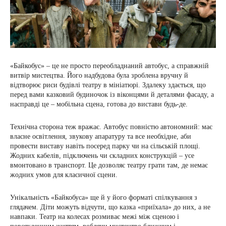
«Байкобус» – це не просто переобладнаний автобус, а справжній
витвір мистецтва. Його надбудова була зроблена вручну й
відтворює риси будівлі театру в мініатюрі. Здалеку здається, що
перед вами казковий будиночок із віконцями й деталями фасаду, а
насправді це – мобільна сцена, готова до вистави будь-де.
Технічна сторона теж вражає. Автобус повністю автономний: має
власне освітлення, звукову апаратуру та все необхідне, аби
провести виставу навіть посеред парку чи на сільській площі.
Жодних кабелів, підключень чи складних конструкцій – усе
вмонтовано в транспорт. Це дозволяє театру грати там, де немає
жодних умов для класичної сцени.
Унікальність «Байкобуса» ще й у його форматі спілкування з
глядачем. Діти можуть відчути, що казка «приїхала» до них, а не
навпаки. Театр на колесах розмиває межі між сценою і