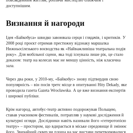
повсякденним життям, роблячи мистецтво ближчим і
доступнішим.
Визнання й нагороди
Ідея «Байкобуса» швидко завоювала серця і глядачів, і критиків. У
2008 році проєкт отримав престижну відзнаку маршалка
Нижньосілезького воєводства як «Найважливіша театральна подія
року». Для мобільної сцени, яка тоді існувала лише рік, це стало
доказом: театр на колесах має не меншу цінність, ніж класична
зала.
Через два роки, у 2010-му, «Байкобус» знову підтвердив свою
популярність – він посів третє місце в опитуванні Hity Dekady, яке
проводила газета Gazeta Wrocławska. А це вже визнання експертів
і широкої публіки.
Крім нагород, автобус-театр активно подорожував Польщею,
ставав учасником фестивалів, потрапляв у наукові дослідження й
культурні огляди. Дослідники навіть називали його «гетеротопією
театру» – простором, що вдирається в міське середовище й змінює
його. Звичайний сквер чи площа на час вистави перетворювалися