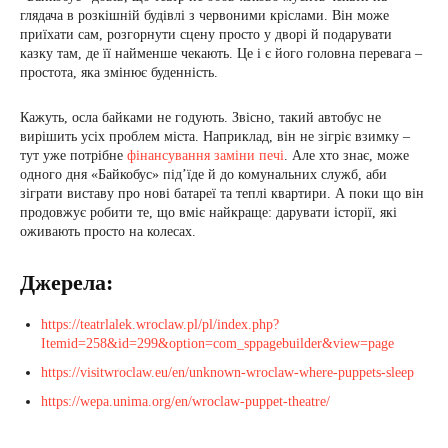
глядача в розкішній будівлі з червоними кріслами. Він може
приїхати сам, розгорнути сцену просто у дворі й подарувати
казку там, де її найменше чекають. Це і є його головна перевага –
простота, яка змінює буденність.
Кажуть, осла байками не годують. Звісно, такий автобус не
вирішить усіх проблем міста. Наприклад, він не зігріє взимку –
тут уже потрібне
фінансування заміни печі
. Але хто знає, може
одного дня «Байкобус» під’їде й до комунальних служб, аби
зіграти виставу про нові батареї та теплі квартири. А поки що він
продовжує робити те, що вміє найкраще: дарувати історії, які
оживають просто на колесах.
Джерела:
https://teatrlalek.wroclaw.pl/pl/index.php?
Itemid=258&id=299&option=com_sppagebuilder&view=page
https://visitwroclaw.eu/en/unknown-wroclaw-where-puppets-sleep
https://wepa.unima.org/en/wroclaw-puppet-theatre/