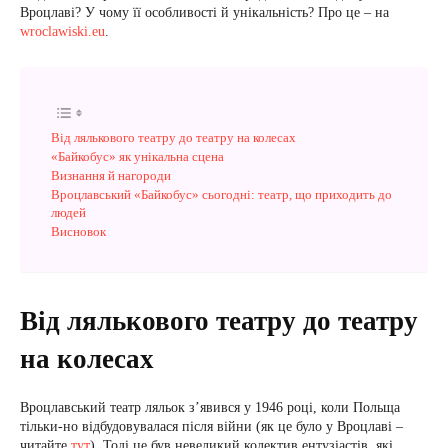
Вроцлаві? У чому її особливості й унікальність? Про це – на
wroclawiski.eu
.
Від лялькового театру до театру на колесах
«Байкобус» як унікальна сцена
Визнання й нагороди
Вроцлавський «Байкобус» сьогодні: театр, що приходить до
людей
Висновок
Від лялькового театру до театру
на колесах
Вроцлавський театр ляльок з’явився у 1946 році, коли Польща
тільки-но відбудовувалася після війни (як це було у Вроцлаві –
читайте
тут
). Тоді це був невеликий колектив ентузіастів, які