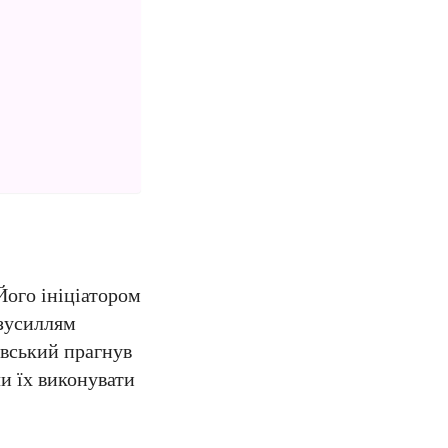
Його ініціатором
 зусиллям
овський прагнув
и їх виконувати