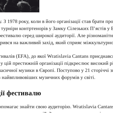
З 1978 року, коли в його організації став брати пр
, турніри контртенорів у Замку Сілезьких П’ястів у Б
фестивалю серед широкої аудиторії. Але різноманіт
орився на важливий захід, який сприяє міжкультурн
валів (EFA), до якої Wratislavia Cantans приєднався
у цій престижній організації підкреслює високий рі
асичної музики в Європі. Поступово у 21 сторіччі 
з найвпливовіших музичних форумів у світі.
ії фестивалю
помагає знайти свою аудиторію. Wratislavia Cantan