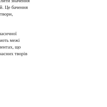
слити значення
й. Це бачення
твори,
ласичної
вають межі
ментах, що
часних творів