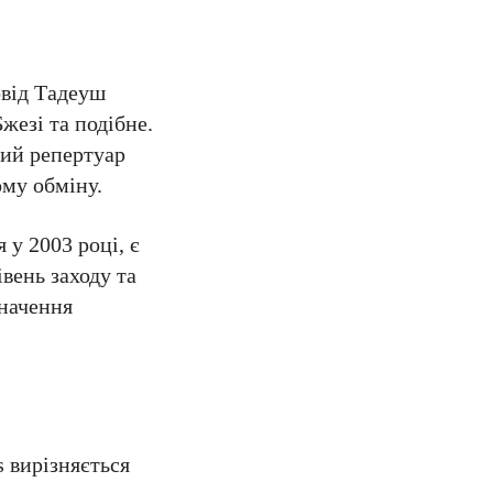
овід Тадеуш
жезі та подібне.
ний репертуар
ому обміну.
 у 2003 році, є
вень заходу та
значення
s вирізняється