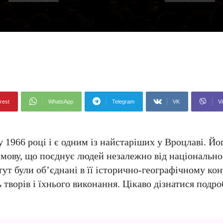
rest
WhatsApp
Telegram
VK
Vi
 1966 році і є одним із найстаріших у Вроцлаві. Йо
 мову, що поєднує людей незалежно від національно
ут були об’єднані в її історично-географічному кон
творів і їхнього виконання. Цікаво дізнатися подр