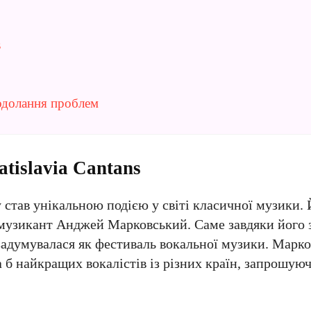
s
подолання проблем
tislavia Cantans
у став унікальною подією у світі класичної музики. 
 музикант Анджей Марковський. Саме завдяки його
 задумувалася як фестиваль вокальної музики. Марк
б найкращих вокалістів із різних країн, запрошуюч