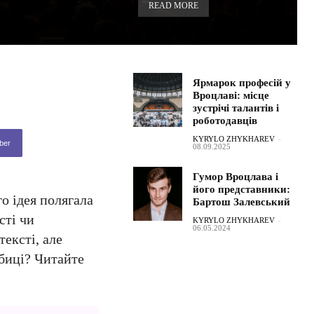
READ MORE
Ярмарок професій у
Вроцлаві: місце
зустрічі талантів і
роботодавців
KYRYLO ZHYKHAREV
-
ber
08.09.2025
Гумор Вроцлава і
його представники:
го ідея полягала
Бартош Залевський
сті чи
KYRYLO ZHYKHAREV
-
06.05.2024
тексті, але
обиці? Читайте