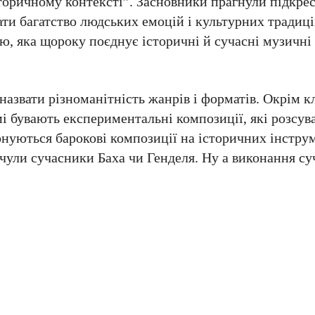
історичному контексті”. Засновники прагнули підкре
ати багатство людських емоцій і культурних традиці
, яка щороку поєднує історичні й сучасні музичні 
азвати різноманітність жанрів і форматів. Окрім к
мі бувають експериментальні композиції, які розсу
онуються барокові композиції на історичних інстру
 чули сучасники Баха чи Генделя. Ну а виконання су