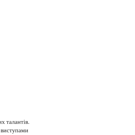
их талантів.
з виступами