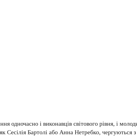
ння одночасно і виконавців світового рівня, і молод
 як Сесілія Бартолі або Анна Нетребко, чергуються 