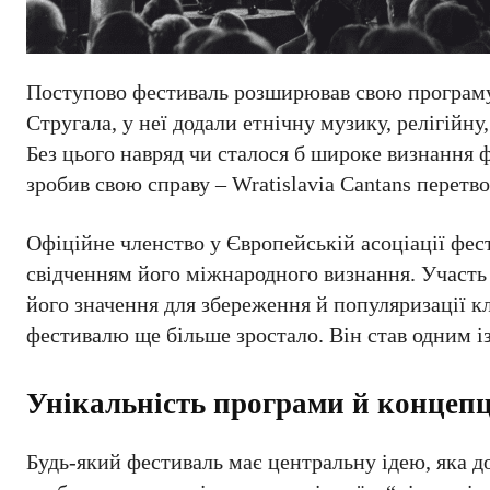
Поступово фестиваль розширював свою програму. 
Стругала, у неї додали етнічну музику, релігійну
Без цього навряд чи сталося б широке визнання 
зробив свою справу – Wratislavia Cantans перетв
Офіційне членство у Європейській асоціації фести
свідченням його міжнародного визнання. Участь 
його значення для збереження й популяризації кл
фестивалю ще більше зростало. Він став одним і
Унікальність програми й концепц
Будь-який фестиваль має центральну ідею, яка до