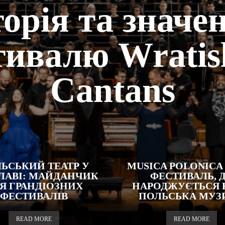
торія та значе
тивалю Wratisl
Cantans
ЬСЬКИЙ ТЕАТР У
MUSICA POLONICA
ЛАВІ: МАЙДАНЧИК
ФЕСТИВАЛЬ, 
Я ГРАНДІОЗНИХ
НАРОДЖУЄТЬСЯ 
ФЕСТИВАЛІВ
ПОЛЬСЬКА МУЗ
READ MORE
READ MORE