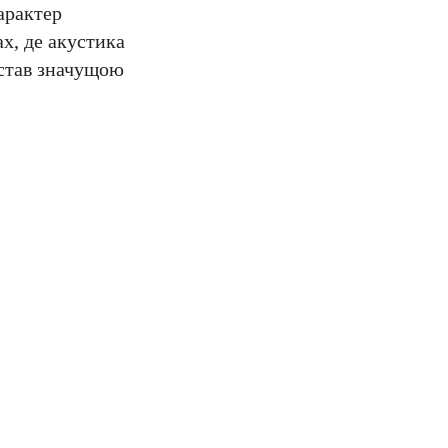
арактер
х, де акустика
 став значущою