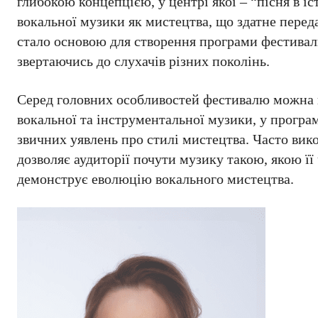
глибокою концепцією, у центрі якої – “пісня в 
вокальної музики як мистецтва, що здатне перед
стало основою для створення програми фестивалю
звертаючись до слухачів різних поколінь.
Серед головних особливостей фестивалю можна н
вокальної та інструментальної музики, у програ
звичних уявлень про стилі мистецтва. Часто вик
дозволяє аудиторії почути музику такою, якою її
демонструє еволюцію вокального мистецтва.