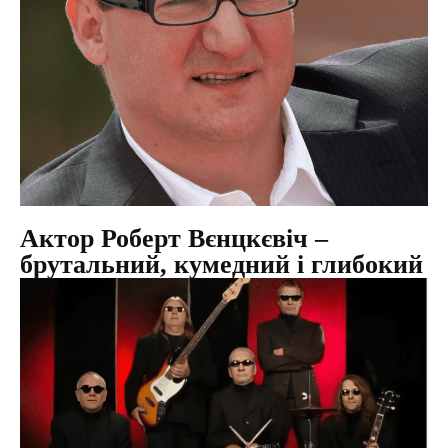
Актор Роберт Вєнцкєвіч –
брутальний, кумедний і глибокий