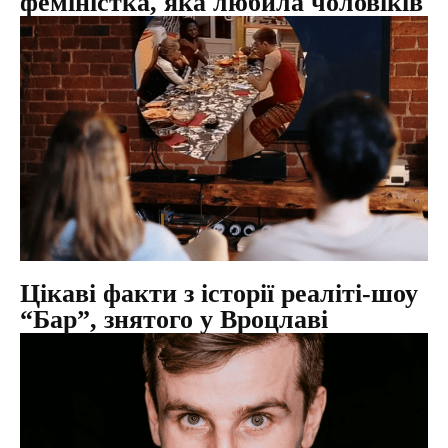
феміністка, яка любила чоловіків
Цікаві факти з історії реаліті-шоу
“Бар”, знятого у Вроцлаві