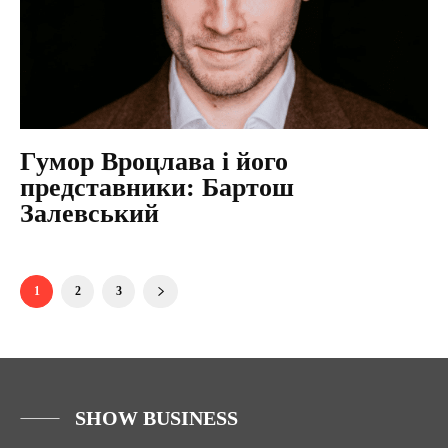
Гумор Вроцлава і його
представники: Бартош
Залевський
1
2
3
SHOW BUSINESS