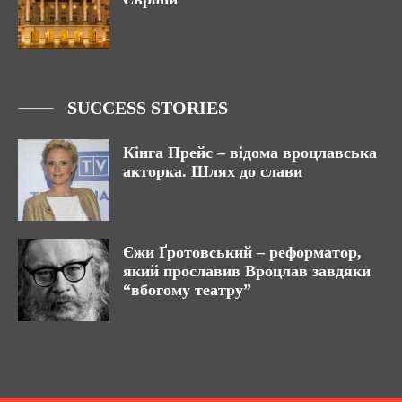
SUCCESS STORIES
Кінга Прейс – відома вроцлавська
акторка. Шлях до слави
Єжи Ґротовський – реформатор,
який прославив Вроцлав завдяки
“вбогому театру”