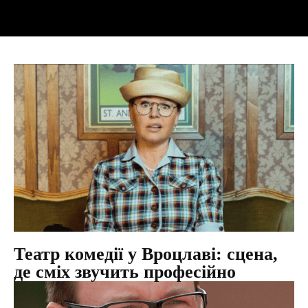
Театр комедії у Вроцлаві: сцена,
де сміх звучить професійно