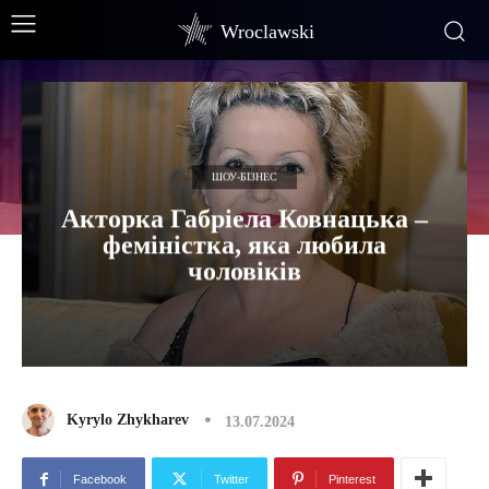
Wroclawski
ШОУ-БІЗНЕС
Акторка Габріела Ковнацька –
феміністка, яка любила
чоловіків
Kyrylo Zhykharev
13.07.2024
Facebook
Twitter
Pinterest