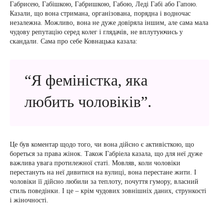
Габрисею, Габішкою, Габришкою, Габою, Леді Габі або Гапою.
Казали, що вона стримана, організована, порядна і водночас
незалежна. Можливо, вона не дуже довіряла іншим, але сама мала
чудову репутацію серед колег і глядачів, не вплутуючись у
скандали. Сама про себе Ковнацька казала:
“Я феміністка, яка
любить чоловіків”.
Це був коментар щодо того, чи вона дійсно є активісткою, що
бореться за права жінок. Також Габріела казала, що для неї дуже
важлива увага протилежної статі. Мовляв, коли чоловіки
перестануть на неї дивитися на вулиці, вона перестане жити. І
чоловіки її дійсно любили за теплоту, почуття гумору, власний
стиль поведінки. І це – крім чудових зовнішніх даних, стрункості
і жіночності.