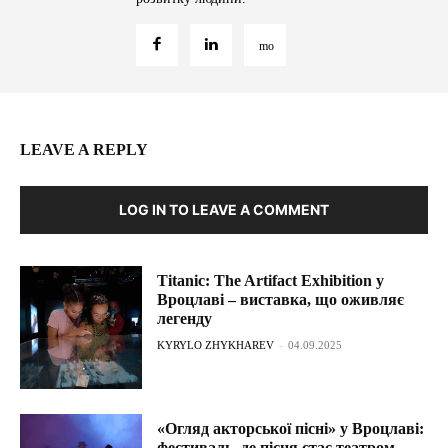
LEAVE A REPLY
LOG IN TO LEAVE A COMMENT
Titanic: The Artifact Exhibition у
Вроцлаві – виставка, що оживляє
легенду
KYRYLO ZHYKHAREV
-
04.09.2025
«Огляд акторської пісні» у Вроцлаві:
фестиваль, де пісня стає театром