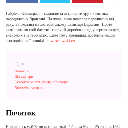
Габріела Ковнацька – талановита актриса театру і кіно, яка
народилась у Вроцлаві. На жаль, вона померла передчасно від
раку, а похована на лютеранському цвинтарі Варшави. Проте
залишила по собі багатий творчий доробок і слід у серцях людей,
знайомих з її творчістю. Саме тому Ковнацька достойна нашої
сьогоднішньої оповіді на
wroclawiski.eu
.
Початок
Пік кар’єри
Особисте життя, риси, репутація
Хвороба і смерть
Початок
Народилась майбутня акторка, тоді Габріела Кваш, 25 травня 1952