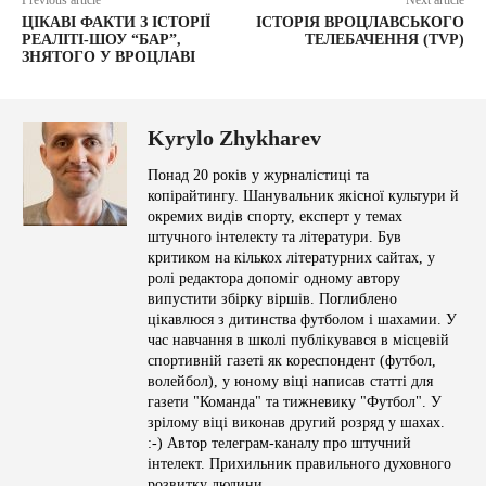
Previous article
Next article
ЦІКАВІ ФАКТИ З ІСТОРІЇ
ІСТОРІЯ ВРОЦЛАВСЬКОГО
РЕАЛІТІ-ШОУ “БАР”,
ТЕЛЕБАЧЕННЯ (TVP)
ЗНЯТОГО У ВРОЦЛАВІ
Kyrylo Zhykharev
Понад 20 років у журналістиці та
копірайтингу. Шанувальник якісної культури й
окремих видів спорту, експерт у темах
штучного інтелекту та літератури. Був
критиком на кількох літературних сайтах, у
ролі редактора допоміг одному автору
випустити збірку віршів. Поглиблено
цікавлюся з дитинства футболом і шахамии. У
час навчання в школі публікувався в місцевій
спортивній газеті як кореспондент (футбол,
волейбол), у юному віці написав статті для
газети "Команда" та тижневику "Футбол". У
зрілому віці виконав другий розряд у шахах.
:-) Автор телеграм-каналу про штучний
інтелект. Прихильник правильного духовного
розвитку людини.