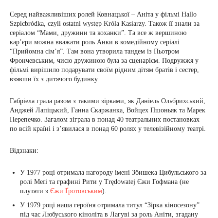
Серед найважливіших ролей Ковнацької – Аніта у фільмі Hallo
Szpicbródka, czyli ostatni występ Króla Kasiarzy. Також її знали за
серіалом “Мами, дружини та коханки”. Та все ж вершиною
кар’єри можна вважати роль Анки в комедійному серіалі
“Прийомна сім’я”. Там вона утворила тандем із Пьотром
Фрончевським, чиєю дружиною була за сценарієм. Подружжя у
фільмі вирішило подарувати своїм рідним дітям братів і сестер,
взявши їх з дитячого будинку.
Габріела грала разом з такими зірками, як Даніель Ольбрихський,
Анджей Лапіцький, Ганна Скаржанка, Войцех Пшоньяк та Марек
Перепечко. Загалом зіграла в понад 40 театральних постановках
по всій країні і з’явилася в понад 60 ролях у телевізійному театрі.
Відзнаки:
У 1977 році отримала нагороду імені Збишека Цибульського за
ролі Меґі та графині Рити у Trędowatej Єжи Гофмана (не
плутати з
Єжи Ґротовським
).
У 1979 році наша героїня отримала титул “Зірка кіносезону”
під час Любуського кіноліта в Лагуві за роль Аніти, згадану