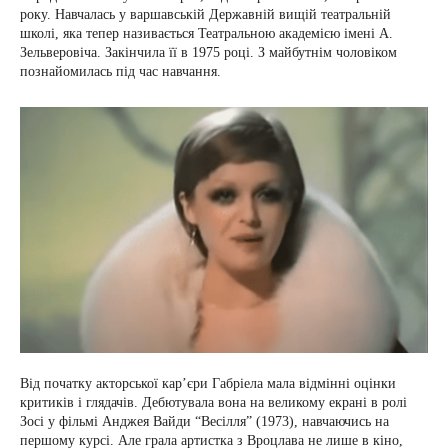
року. Навчалась у варшавській Державній вищій театральній
школі, яка тепер називається Театральною академією імені А.
Зельверовіча. Закінчила її в 1975 році. З майбутнім чоловіком
познайомилась під час навчання.
Від початку акторської кар’єри Габріела мала відмінні оцінки
критиків і глядачів. Дебютувала вона на великому екрані в ролі
Зосі у фільмі Анджея Вайди “Весілля” (1973), навчаючись на
першому курсі. Але грала артистка з Вроцлава не лише в кіно,