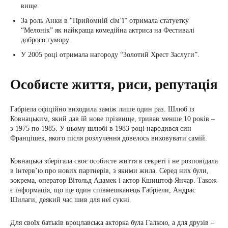
вище.
За роль Анки в “Прийомній сім’ї” отримала статуетку
“Мелонік” як найкраща комедійна актриса на Фестивалі
доброго гумору.
У 2005 році отримала нагороду “Золотий Хрест Заслуги”.
Особисте життя, риси, репутація
Габріела офіційно виходила заміж лише один раз. Шлюб із
Ковнацьким, який дав їй нове прізвище, тривав менше 10 років –
з 1975 по 1985. У цьому шлюбі в 1983 році народився син
Францішек, якого після розлучення довелось виховувати самій.
Ковнацька зберігала своє особисте життя в секреті і не розповідала
в інтерв’ю про нових партнерів, з якими жила. Серед них були,
зокрема, оператор Вітольд Адамек і актор Кшиштоф Янчар. Також
є інформація, що ще один співмешканець Габріели, Андрас
Шилаги, деякий час шив для неї сукні.
Для своїх батьків вроцлавська акторка була Галкою, а для друзів –