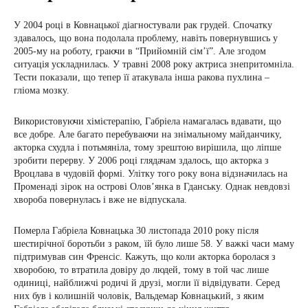
У 2004 році в Ковнацької діагностували рак грудей. Спочатку
здавалось, що вона подолала проблему, навіть повернувшись у
2005-му на роботу, граючи в “Прийомній сім’ї”. Але згодом
ситуація ускладнилась. У травні 2008 року актриса знепритомніла.
Тести показали, що тепер її атакувала інша ракова пухлина –
гліома мозку.
Використовуючи хімієтерапію, Габріела намагалась вдавати, що
все добре. Але багато перебуваючи на знімальному майданчику,
акторка схудла і потьмяніла, тому зрештою вирішила, що ліпше
зробити перерву. У 2006 році глядачам здалось, що акторка з
Вроцлава в чудовій формі. Улітку того року вона відзначилась на
Променаді зірок на острові Олов’янка в Гданську. Однак невдовзі
хвороба повернулась і вже не відпускала.
Померла Габріела Ковнацька 30 листопада 2010 року після
шестирічної боротьби з раком, їй було лише 58. У важкі часи маму
підтримував син Френсіс. Кажуть, що коли акторка боролася з
хворобою, то втратила довіру до людей, тому в той час лише
одиниці, найближчі родичі й друзі, могли її відвідувати. Серед
них був і колишній чоловік, Вальдемар Ковнацький, з яким