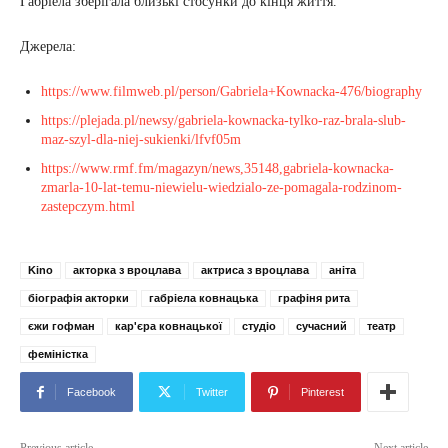
Габріела зберігала близькі стосунки до кінця життя.
Джерела:
https://www.filmweb.pl/person/Gabriela+Kownacka-476/biography
https://plejada.pl/newsy/gabriela-kownacka-tylko-raz-brala-slub-
maz-szyl-dla-niej-sukienki/lfvf05m
https://www.rmf.fm/magazyn/news,35148,gabriela-kownacka-
zmarla-10-lat-temu-niewielu-wiedzialo-ze-pomagala-rodzinom-
zastepczym.html
Kino
акторка з вроцлава
актриса з вроцлава
аніта
біографія акторки
габріела ковнацька
графіня рита
єжи гофман
кар'єра ковнацької
студіо
сучасний
театр
феміністка
Facebook
Twitter
Pinterest