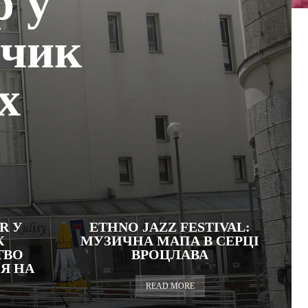
р у
нчик
х
R У
ETHNO JAZZ FESTIVAL:
К
МУЗИЧНА МАПА В СЕРЦІ
ТВО
ВРОЦЛАВА
Я НА
READ MORE