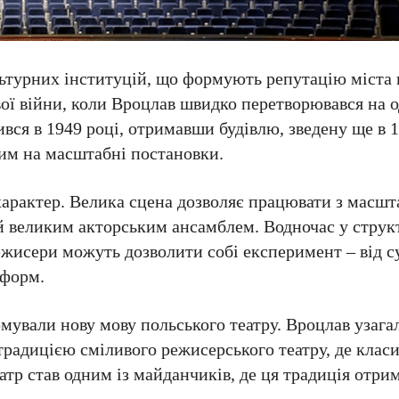
ьтурних інституцій, що формують репутацію міста 
ової війни, коли Вроцлав швидко перетворювався на 
вся в 1949 році, отримавши будівлю, зведену ще в 1
ним на масштабні постановки.
 характер. Велика сцена дозволяє працювати з масш
 великим акторським ансамблем. Водночас у структ
ежисери можуть дозволити собі експеримент – від с
 форм.
мували нову мову польського театру. Вроцлав узага
 традицією сміливого режисерського театру, де клас
атр став одним із майданчиків, де ця традиція отри