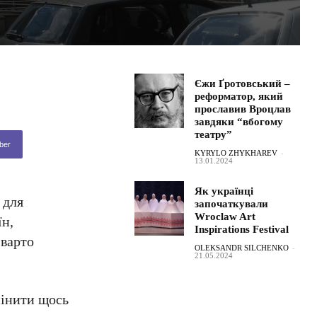
Єжи Ґротовський –
реформатор, який
прославив Вроцлав
завдяки “вбогому
театру”
ber
KYRYLO ZHYKHAREV
-
13.01.2024
Як українці
 для
започаткували
Wroclaw Art
їн,
Inspirations Festival
варто
OLEKSANDR SILCHENKO
-
21.05.2024
мінити щось