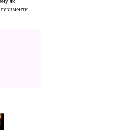
ену як
ксперименти