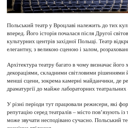
Польський театр у Вроцлаві належить до тих кул
вперед. Його історія почалася після Другої світ
культурних центрів західної Польщі. Театр відкри
елегантну, з великою сценою і залом, розрахова
Архітектура театру багато в чому визначає його
декораціями, складними світловими рішеннями й
менші сцени, зокрема камерні майданчики, де р
драматургії до майже лабораторних театральних
У різні періоди тут працювали режисери, які фор
репутацію серед театралів – місто пов’язують із
може звучати несподівано сучасно. Польський те