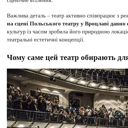
сценічне втілення.
Важлива деталь – театр активно співпрацює з р
на сцені Польського театру у Вроцлаві давно
культур із часом зробила його природною локаці
театральні естетичні концепції.
Чому саме цей театр обирають дл