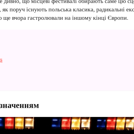
 не дивно, що місцеві фестивалі обирають саме цю сц
и, як поруч існують польська класика, радикальні е
о ще вчора гастролювали на іншому кінці Європи.
й
 значенням