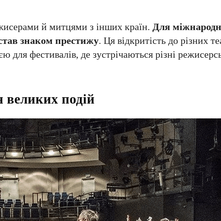
ежисерами й митцями з інших країн.
Для міжнародн
 став знаком престижу
. Ця відкритість до різних т
єю для фестивалів, де зустрічаються різні режисерс
я великих подій