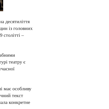
на десятиліття
один із головних
9 столітті –
табними
урі театру є
учасної
лі має особливу
ичний текст
мала конкретне