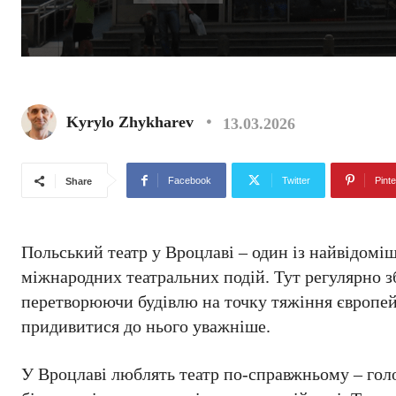
Kyrylo Zhykharev
13.03.2026
Facebook
Twitter
Pinte
Share
Польський театр у Вроцлаві – один із найвідомі
міжнародних театральних подій. Тут регулярно з
перетворюючи будівлю на точку тяжіння європей
придивитися до нього уважніше.
У Вроцлаві люблять театр по-справжньому – голо