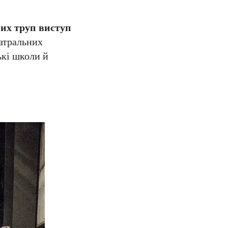
их труп виступ
еатральних
ькі школи й