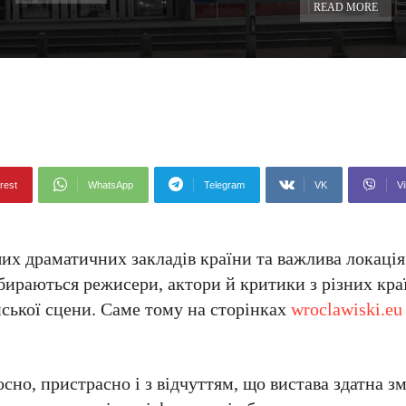
READ MORE
rest
WhatsApp
Telegram
VK
Vi
ших драматичних закладів країни та важлива локація
бираються режисери, актори й критики з різних кра
ської сцени. Саме тому на сторінках
wroclawiski.eu
сно, пристрасно і з відчуттям, що вистава здатна з