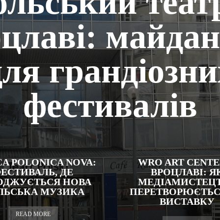
льський теат
цлаві: майда
для грандіозни
фестивалів
A POLONICA NOVA:
WRO ART CENTE
ЕСТИВАЛЬ, ДЕ
ВРОЦЛАВІ: Я
ОДЖУЄТЬСЯ НОВА
МЕДІАМИСТЕЦ
ЛЬСЬКА МУЗИКА
ПЕРЕТВОРЮЄТЬС
ВИСТАВКУ
READ MORE