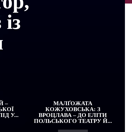
ор,
 із
н
Й –
МАЛҐОЖАТА
ЬКОЇ
КОЖУХОВСЬКА: З
Д У...
ВРОЦЛАВА – ДО ЕЛІТИ
ПОЛЬСЬКОГО ТЕАТРУ Й...