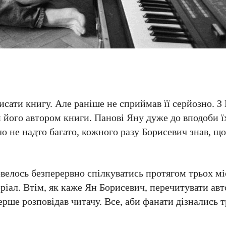
исати книгу. Але раніше не сприймав її серйозно. 
и його автором книги. Панові Яну дуже до вподоби ї
ло не надто багато, кожного разу Борисевич знав, щ
овелось безперервно спілкуватись протягом трьох мі
ріал. Втім, як каже Ян Борисевич, перечитувати авт
ерше розповідав читачу. Все, аби фанати дізнались 