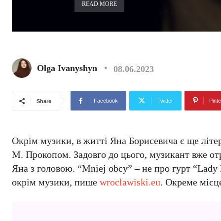
READ MORE
Olga Ivanyshyn
08.06.2023
Facebook
Twitter
Pinte
Share
Окрім музики, в житті Яна Борисевича є ще літер
М. Прокопом. Задовго до цього, музикант вже от
Яна з головою. “Mniej obcy” – не про гурт “Lady
окрім музики, пише
wroclawiski.eu
. Окреме місц