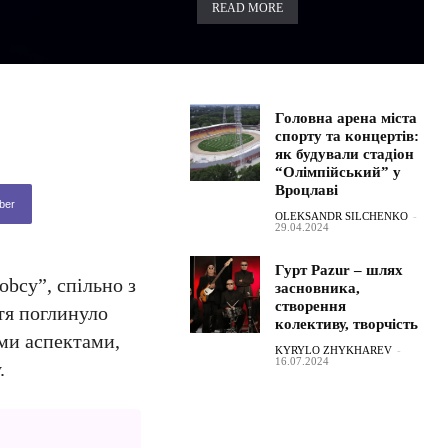
READ MORE
Головна арена міста
спорту та концертів:
як будували стадіон
“Олімпійський” у
Вроцлаві
ber
OLEKSANDR SILCHENKO
-
29.04.2024
Гурт Pazur – шлях
obcy”, спільно з
засновника,
створення
тя поглинуло
колективу, творчість
ими аспектами,
KYRYLO ZHYKHAREV
-
16.07.2024
.