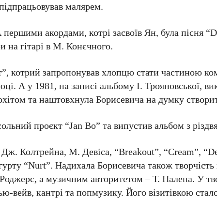
а підпрацьовував малярем.
 першими акордами, котрі засвоїв Ян, була пісня “
и на гітарі в М. Конєчного.
рт”, котрий запропонував хлопцю стати частиною ко
ці. А у 1981, на записі альбому І. Трояновської, ви
іохітом та наштовхнула Борисевича на думку створит
 сольний проєкт “Jan Bo” та випустив альбом з різд
ж. Колтрейна, М. Девіса, “Breakout”, “Cream”, “De
гурту “Nurt”. Надихала Борисевича також творчість 
Роджерс, а музичним авторитетом – Т. Налепа. У тв
ю-вейв, кантрі та попмузику. Його візитівкою стал