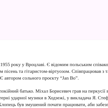
1955 року у Вроцлаві. Є відомим польським співак
м пісень та гітаристом-віртуозом. Співпрацював з 
. Є автором сольного проєкту “Jan Bo”.
покійний батько. Міхал Борисевич грав на перкусії 
терні ударної музики в Ходзежі, у викладача Я. Сте
. Хлопець був змушений почати працювати, аби забез