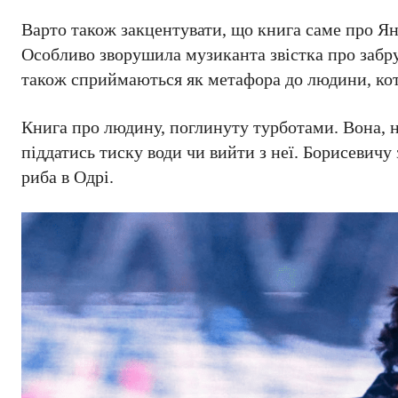
Варто також закцентувати, що книга саме про Яна,
Особливо зворушила музиканта звістка про забруд
також сприймаються як метафора до людини, котра
Книга про людину, поглинуту турботами. Вона, нач
піддатись тиску води чи вийти з неї. Борисевичу 
риба в Одрі.