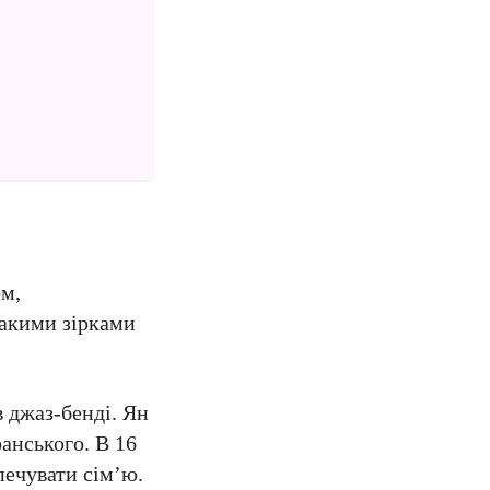
ом,
такими зірками
в джаз-бенді. Ян
фанського. В 16
печувати сім’ю.