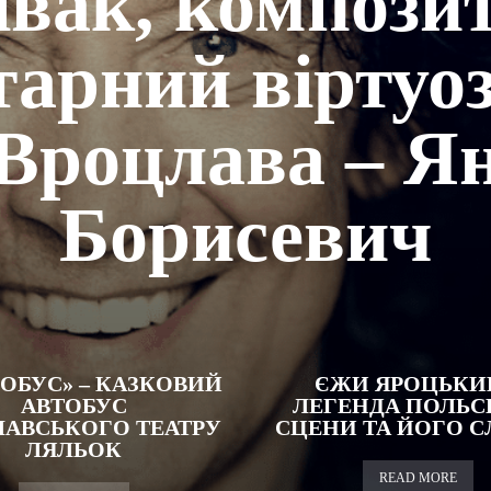
івак, композит
тарний віртуоз
Вроцлава – Я
Борисевич
ОБУС» – КАЗКОВИЙ
ЄЖИ ЯРОЦЬКИ
АВТОБУС
ЛЕГЕНДА ПОЛЬС
АВСЬКОГО ТЕАТРУ
СЦЕНИ ТА ЙОГО СЛІ
ЛЯЛЬОК
READ MORE