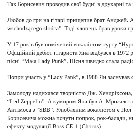
Так Борисевич проводив свої будні в друкарні т
Любов до гри на гітарі прищепив брат Анджей. А
wschodzącego słońca”. Тоді хлопець брав уроки гр
У 17 років був помічений вокалістом гурту “Ну
Офіційний дебют гітариста Яна відбувся в 1972 ро
пісні “Mała Lady Punk”. Пісня швидко стала рад
Попри участь у “Lady Pank”, в 1988 Ян заснував
Замолоду надихався творчістю Дж. Хендріксона, Д
“Led Zeppelin”. А кумиром Яна був А. Мрожек з 
Антімоса з “SBB”. Улюбленим вокалістом є Пол 
Борисевича можна почути попрок, рок-балади, нь
ефекту модуляції Boss CE-1 (Chorus).