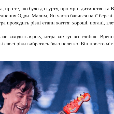
 про те, що було до гурту, про мрії, дитинство та 
нення Одри. Малим, Ян часто бавився на її березі. 
 проходить різні етапи життя: хороші, погані, зле
е заходить в ріку, котра затягує все глибше. Врешті
зі своєї ріки вибратись було нелегко. Він просто міг