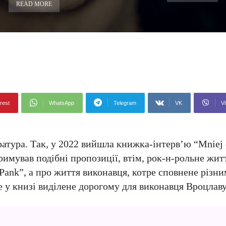
READ MORE
rest
WhatsApp
Telegram
VK
Vi
атура. Так, у 2022 вийшла книжка-інтерв’ю “Mniej 
римував подібні пропозиції, втім, рок-н-рольне жит
 Pank”, а про життя виконавця, котре сповнене різн
е у книзі виділене дорогому для виконавця Вроцлаву