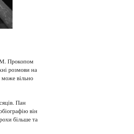
З М. Прокопом
хні розмови на
о може вільно
сяців. Пан
обіографію він
трохи більше та