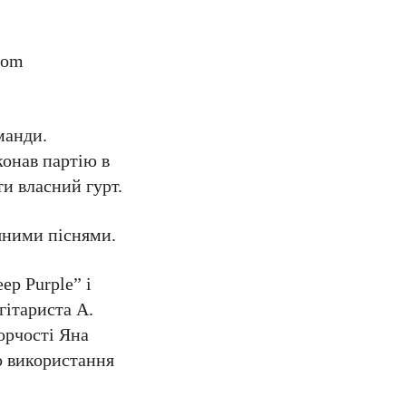
Dom
манди.
конав партію в
и власний гурт.
вяними піснями.
ep Purple” i
гітариста А.
орчості Яна
о використання