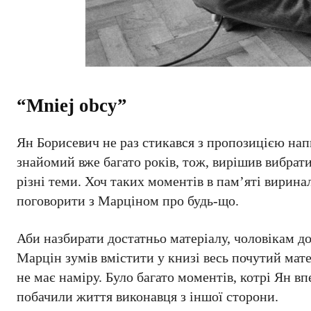
“Mniej obcy”
Ян Борисевич не раз стикався з пропозицією нап
знайомий вже багато років, тож, вирішив вибрат
різні теми. Хоч таких моментів в пам’яті вирина
поговорити з Марціном про будь-що.
Аби назбирати достатньо матеріалу, чоловікам д
Марцін зумів вмістити у книзі весь почутий мате
не має наміру. Було багато моментів, котрі Ян вп
побачили життя виконавця з іншої сторони.