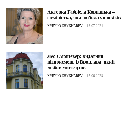
Акторка Габріела Ковнацька –
феміністка, яка любила чоловіків
KYRYLO ZHYKHAREV
-
13.07.2024
Лео Смошевер: видатний
підприємець із Вроцлава, який
любив мистецтво
KYRYLO ZHYKHAREV
-
17.06.2025