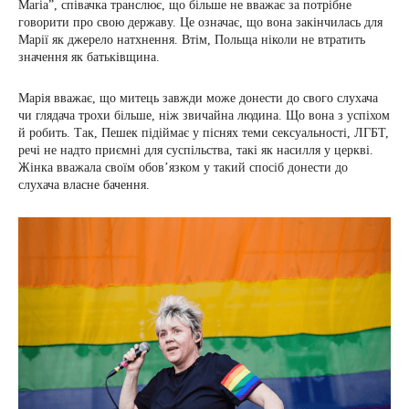
Maria”, співачка транслює, що більше не вважає за потрібне
говорити про свою державу. Це означає, що вона закінчилась для
Марії як джерело натхнення. Втім, Польща ніколи не втратить
значення як батьківщина.
Марія вважає, що митець завжди може донести до свого слухача
чи глядача трохи більше, ніж звичайна людина. Що вона з успіхом
й робить. Так, Пешек підіймає у піснях теми сексуальності, ЛГБТ,
речі не надто приємні для суспільства, такі як насилля у церкві.
Жінка вважала своїм обов’язком у такий спосіб донести до
слухача власне бачення.