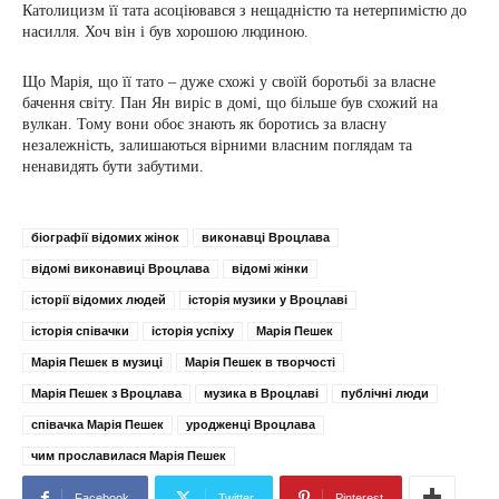
Католицизм її тата асоціювався з нещадністю та нетерпимістю до
насилля. Хоч він і був хорошою людиною.
Що Марія, що її тато – дуже схожі у своїй боротьбі за власне
бачення світу. Пан Ян виріс в домі, що більше був схожий на
вулкан. Тому вони обоє знають як боротись за власну
незалежність, залишаються вірними власним поглядам та
ненавидять бути забутими.
біографії відомих жінок
виконавці Вроцлава
відомі виконавиці Вроцлава
відомі жінки
історії відомих людей
історія музики у Вроцлаві
історія співачки
історія успіху
Марія Пешек
Марія Пешек в музиці
Марія Пешек в творчості
Марія Пешек з Вроцлава
музика в Вроцлаві
публічні люди
співачка Марія Пешек
уродженці Вроцлава
чим прославилася Марія Пешек
Facebook
Twitter
Pinterest