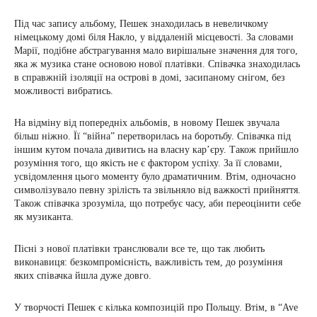
Під час запису альбому, Пешек знаходилась в невеличкому
німецькому домі біля Накло, у віддаленій місцевості. За словами
Марії, подібне абстрагування мало вирішальне значення для того,
яка ж музика стане основою нової платівки. Співачка знаходилась
в справжній ізоляції на острові в домі, засипаному снігом, без
можливості вибратись.
На відміну від попередніх альбомів, в новому Пешек звучала
більш ніжно. Її “війна” перетворилась на боротьбу. Співачка під
іншим кутом почала дивитись на власну кар’єру. Також прийшло
розуміння того, що якість не є фактором успіху. За її словами,
усвідомлення цього моменту було драматичним. Втім, одночасно
символізувало певну зрілість та звільняло від важкості прийняття.
Також співачка зрозуміла, що потребує часу, аби переоцінити себе
як музиканта.
Пісні з нової платівки транслювали все те, що так любить
виконавиця: безкомпромісність, важливість тем, до розуміння
яких співачка йшла дуже довго.
У творчості Пешек є кілька композицій про Польщу. Втім, в “Ave