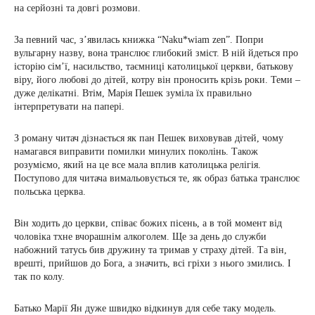
на серйозні та довгі розмови.
За певний час, з’явилась книжка “Naku*wiam zen”. Попри
вульгарну назву, вона транслює глибокий зміст. В ній йдеться про
історію сім’ї, насильство, таємниці католицької церкви, батькову
віру, його любові до дітей, котру він проносить крізь роки. Теми –
дуже делікатні. Втім, Марія Пешек зуміла їх правильно
інтерпретувати на папері.
З роману читач дізнається як пан Пешек виховував дітей, чому
намагався виправити помилки минулих поколінь. Також
розуміємо, який на це все мала вплив католицька релігія.
Поступово для читача вимальовується те, як образ батька транслює
польська церква.
Він ходить до церкви, співає божих пісень, а в той момент від
чоловіка тхне вчорашнім алкоголем. Ще за день до служби
набожний татусь бив дружину та тримав у страху дітей. Та він,
врешті, прийшов до Бога, а значить, всі гріхи з нього змились. І
так по колу.
Батько Марії Ян дуже швидко відкинув для себе таку модель.