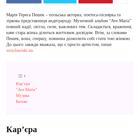
Марія Тереса Пешек – польська акторка, поетеса-піснярка та
зіркова представниця андеграунду. Музичний альбом “Ave Maria”
повний надії, світла, сили, важливих тем. Складається, враження,
наче стара жінка ділиться життєвим досвідом. Втім, за словами
Пешек, вона, спершу, повинна дозволити собі стати тою жінкою.
До цього завжди вважала, що є просто артистом, пише
wroclawiski.eu
.
Кар’єра
“Ave Maria”
Музика
Батько
Кар’єра