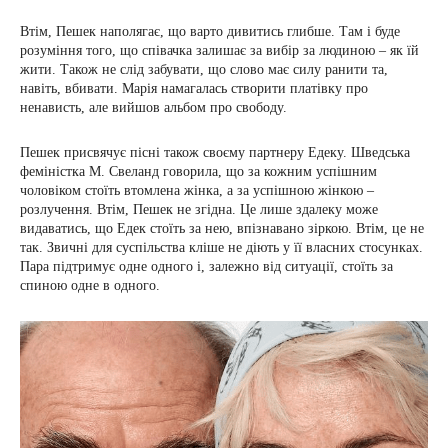
Втім, Пешек наполягає, що варто дивитись глибше. Там і буде
розуміння того, що співачка залишає за вибір за людиною – як їй
жити. Також не слід забувати, що слово має силу ранити та,
навіть, вбивати. Марія намагалась створити платівку про
ненависть, але вийшов альбом про свободу.
Пешек присвячує пісні також своєму партнеру Едеку. Шведська
феміністка М. Свеланд говорила, що за кожним успішним
чоловіком стоїть втомлена жінка, а за успішною жінкою –
розлучення. Втім, Пешек не згідна. Це лише здалеку може
видаватись, що Едек стоїть за нею, впізнавано зіркою. Втім, це не
так. Звичні для суспільства кліше не діють у її власних стосунках.
Пара підтримує одне одного і, залежно від ситуації, стоїть за
спиною одне в одного.