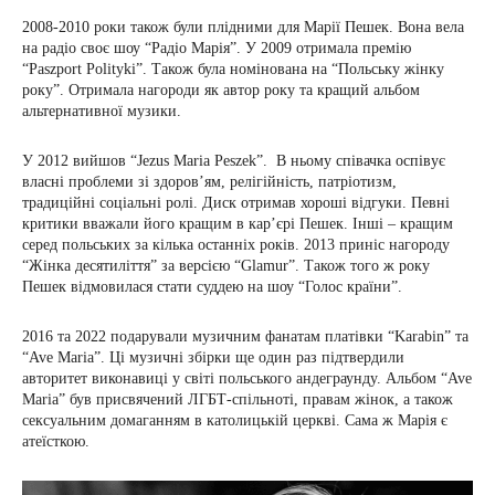
2008-2010 роки також були плідними для Марії Пешек. Вона вела
на радіо своє шоу “Радіо Марія”. У 2009 отримала премію
“Paszport Polityki”. Також була номінована на “Польську жінку
року”. Отримала нагороди як автор року та кращий альбом
альтернативної музики.
У 2012 вийшов “Jezus Maria Peszek”. В ньому співачка оспівує
власні проблеми зі здоров’ям, релігійність, патріотизм,
традиційні соціальні ролі. Диск отримав хороші відгуки. Певні
критики вважали його кращим в кар’єрі Пешек. Інші – кращим
серед польських за кілька останніх років. 2013 приніс нагороду
“Жінка десятиліття” за версією “Glamur”. Також того ж року
Пешек відмовилася стати суддею на шоу “Голос країни”.
2016 та 2022 подарували музичним фанатам платівки “Karabin” та
“Ave Maria”. Ці музичні збірки ще один раз підтвердили
авторитет виконавиці у світі польського андеграунду. Альбом “Ave
Maria” був присвячений ЛГБТ-спільноті, правам жінок, а також
сексуальним домаганням в католицькій церкві. Сама ж Марія є
атеїсткою.