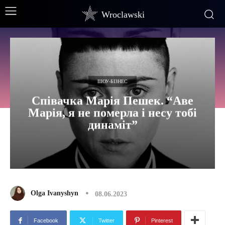
Wroclawski
ШОУ-БІЗНЕС
Співачка Марія Пешек. “Аве
Марія, я не померла і несу тобі
динаміт”
Olga Ivanyshyn
08.06.2023
Facebook
Twitter
Pinterest