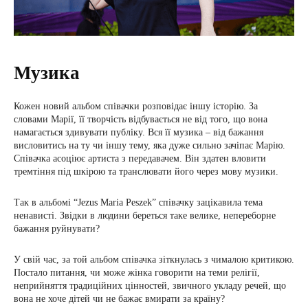
Музика
Кожен новий альбом співачки розповідає іншу історію. За
словами Марії, її творчість відбувається не від того, що вона
намагається здивувати публіку. Вся її музика – від бажання
висловитись на ту чи іншу тему, яка дуже сильно зачіпає Марію.
Співачка асоціює артиста з передавачем. Він здатен вловити
тремтіння під шкірою та транслювати його через мову музики.
Так в альбомі “Jezus Maria Peszek” співачку зацікавила тема
ненависті. Звідки в людини береться таке велике, непереборне
бажання руйнувати?
У свій час, за той альбом співачка зіткнулась з чималою критикою.
Постало питання, чи може жінка говорити на теми релігії,
неприйняття традиційних цінностей, звичного укладу речей, що
вона не хоче дітей чи не бажає вмирати за країну?