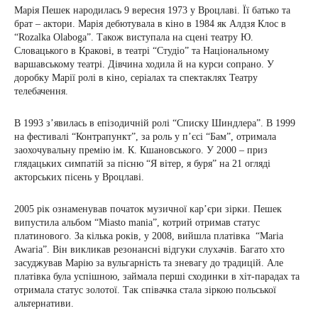
Марія Пешек народилась 9 вересня 1973 у Вроцлаві. Її батько та
брат – актори. Марія дебютувала в кіно в 1984 як Алдзя Клос в
“Rozalka Olaboga”. Також виступала на сцені театру Ю.
Словацького в Кракові, в театрі “Студіо” та Національному
варшавському театрі. Дівчина ходила й на курси сопрано. У
доробку Марії ролі в кіно, серіалах та спектаклях Театру
телебачення.
В 1993 з’явилась в епізодичній ролі “Списку Шиндлера”. В 1999
на фестивалі “Контрапункт”, за роль у п’єсі “Бам”, отримала
заохочувальну премію ім. К. Кшановського. У 2000 – приз
глядацьких симпатій за пісню “Я вітер, я буря” на 21 огляді
акторських пісень у Вроцлаві.
2005 рік ознаменував початок музичної кар’єри зірки. Пешек
випустила альбом “Miasto mania”, котрий отримав статус
платинового. За кілька років, у 2008, вийшла платівка “Maria
Awaria”. Він викликав резонансні відгуки слухачів. Багато хто
засуджував Марію за вульгарність та зневагу до традицій. Але
платівка була успішною, займала перші сходинки в хіт-парадах та
отримала статус золотої. Так співачка стала зіркою польської
альтернативи.