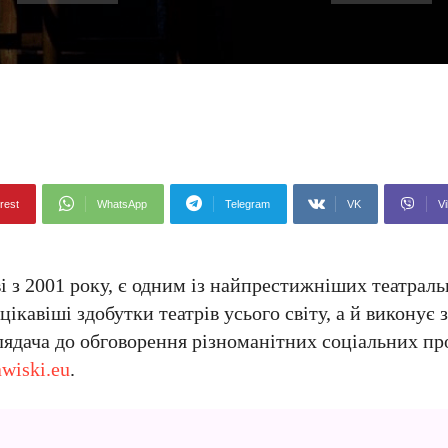
rest
WhatsApp
Telegram
VK
Vi
і з 2001 року, є одним із найпрестижніших театрал
цікавіші здобутки театрів усього світу, а й виконує
глядача до обговорення різноманітних соціальних пр
wiski.eu
.