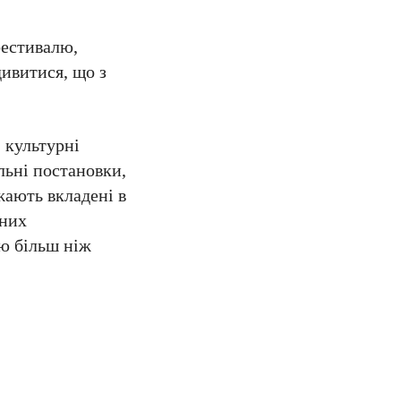
фестивалю,
дивитися, що з
 культурні
альні постановки,
ажають вкладені в
рних
ою більш ніж