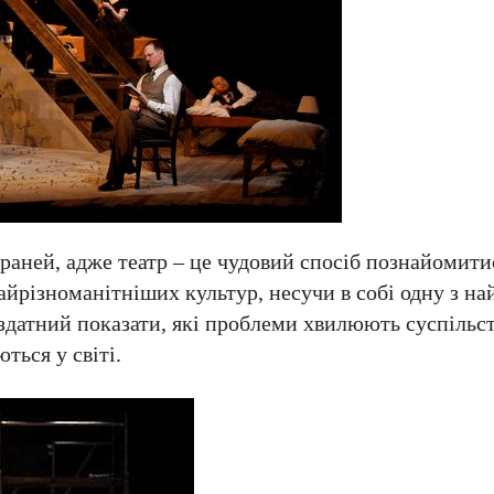
граней, адже театр – це чудовий спосіб познайомити
айрізноманітніших культур, несучи в собі одну з н
 здатний показати, які проблеми хвилюють суспільст
ться у світі.