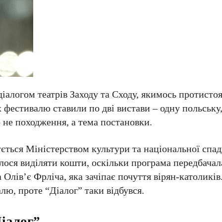
 діалогом театрів Заходу та Сходу, якимось протисто
 фестивалю ставили по дві вистави – одну польську
о не походження, а тема постановки.
ується Міністерством культури та національної спа
илося виділяти кошти, оскільки програма передбачал
лів’є Фрліча, яка зачіпає почуття вірян-католиків
лю, проте “Діалог” таки відбувся.
іалог”