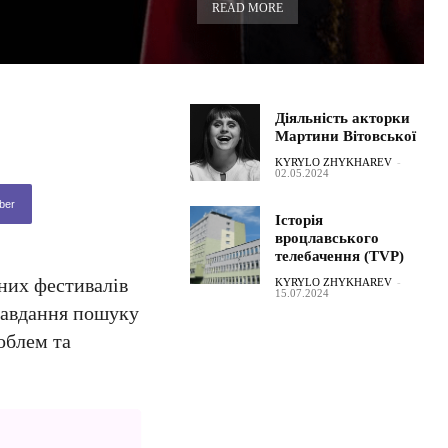
READ MORE
Діяльність акторки
Мартини Вітовської
KYRYLO ZHYKHAREV
-
02.05.2024
ber
Історія
вроцлавського
телебачення (TVP)
ьних фестивалів
KYRYLO ZHYKHAREV
-
15.07.2024
 завдання пошуку
облем та