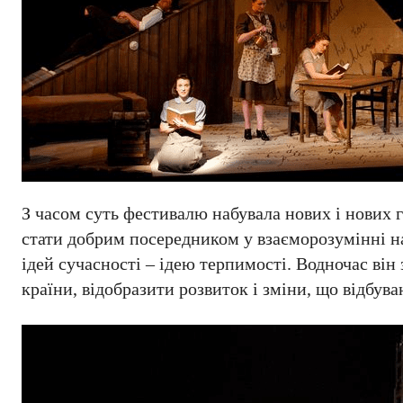
З часом суть фестивалю набувала нових і нових 
стати добрим посередником у взаєморозумінні н
ідей сучасності – ідею терпимості. Водночас він
країни, відобразити розвиток і зміни, що відбуваю