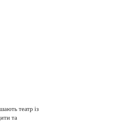
шають театр із
дити та