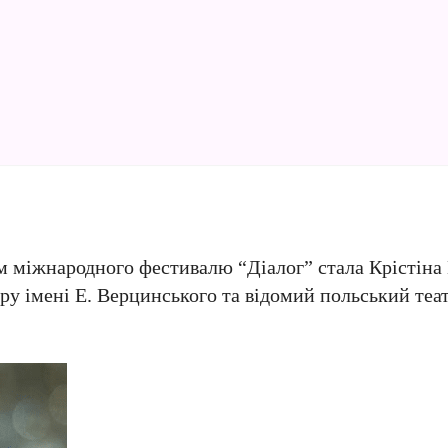
м міжнародного фестивалю “Діалог” стала Крістіна
ру імені Е. Верцинського та відомий польський теа