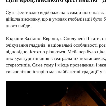
Суть фестивалю відображена в самій його назві
дійшла висновку, що в умовах глобалізації було б
цього вийде.
Є країни Західної Європи, є Сполучені Штати, є 
очікування глядачів, національні особливості роз
відповідно, істотно різняться. Мейснер було ціка
них культурні знання в театральних постановках,
стереотипів. Саме тому і місце проведення, і на
тисячолітню історію має найбагатші традиції у с