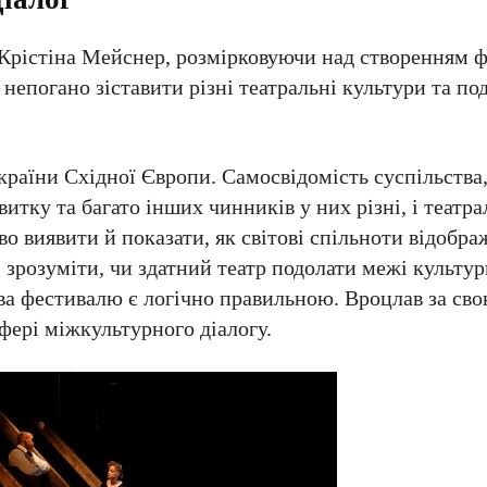
. Крістіна Мейснер, розмірковуючи над створенням 
 непогано зіставити різні театральні культури та по
країни Східної Європи. Самосвідомість суспільства,
витку та багато інших чинників у них різні, і театр
во виявити й показати, як світові спільноти відобр
 зрозуміти, чи здатний театр подолати межі культу
зва фестивалю є логічно правильною. Вроцлав за св
фері міжкультурного діалогу.