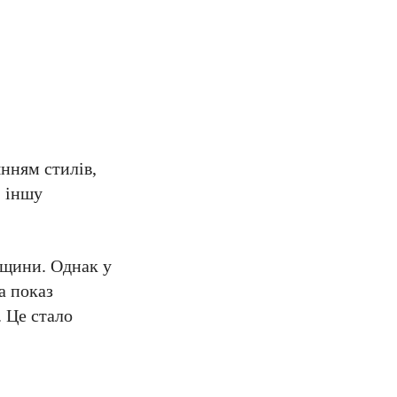
янням стилів,
, іншу
дщини. Однак у
а показ
. Це стало