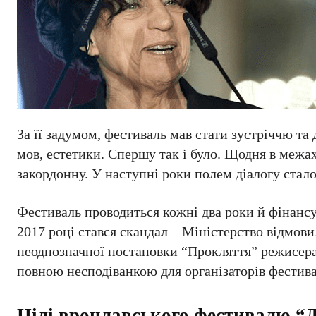
За її задумом, фестиваль мав стати зустріччю та
мов, естетики. Спершу так і було. Щодня в межах
закордонну. У наступні роки полем діалогу стал
Фестиваль проводиться кожні два роки й фінанс
2017 році стався скандал – Міністерство відмов
неоднозначної постановки “Прокляття” режисера О
повною несподіванкою для організаторів фестива
Цілі вроцлавського фестивалю “Д