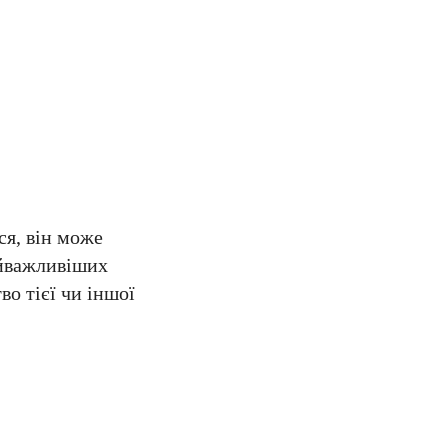
ся, він може
айважливіших
во тієї чи іншої