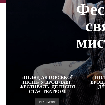
Фес
св
мис
«ОГЛЯД АКТОРСЬКОЇ
ПОЛ
ПІСНІ» У ВРОЦЛАВІ:
ВРОЦ
ФЕСТИВАЛЬ, ДЕ ПІСНЯ
ДЛ
СТАЄ ТЕАТРОМ
READ MORE