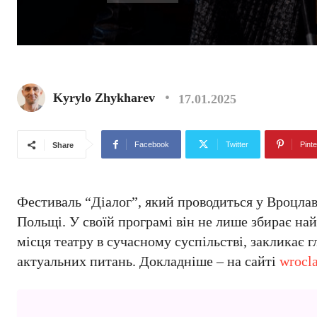
Kyrylo Zhykharev
17.01.2025
Facebook
Twitter
Pinte
Share
Фестиваль “Діалог”, який проводиться у Вроцлав
Польщі. У своїй програмі він не лише збирає най
місця театру в сучасному суспільстві, закликає 
актуальних питань. Докладніше – на сайті
wrocla