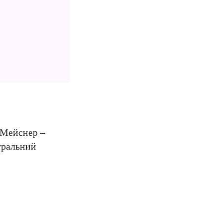
 Мейснер –
тральний