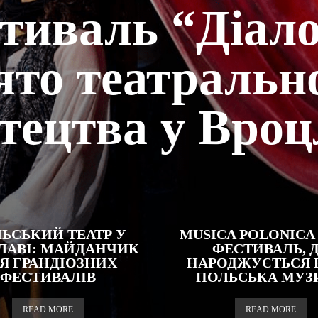
тиваль “Діало
ято театральн
тецтва у Вроц
ЬСЬКИЙ ТЕАТР У
MUSICA POLONICA
ЛАВІ: МАЙДАНЧИК
ФЕСТИВАЛЬ, 
Я ГРАНДІОЗНИХ
НАРОДЖУЄТЬСЯ 
ФЕСТИВАЛІВ
ПОЛЬСЬКА МУЗ
READ MORE
READ MORE