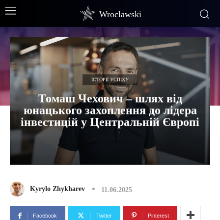
Wroclawski
ІСТОРІЇ УСПІХУ
Томаш Чехович – шлях від
юнацького захоплення до лідера
інвестицій у Центральній Європі
Kyrylo Zhykharev
11.06.2025
Facebook
Twitter
Pinterest