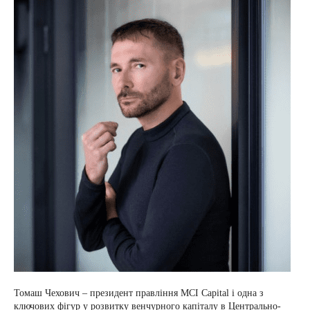
Томаш Чехович – президент правління MCI Capital і одна з
ключових фігур у розвитку венчурного капіталу в Центрально-