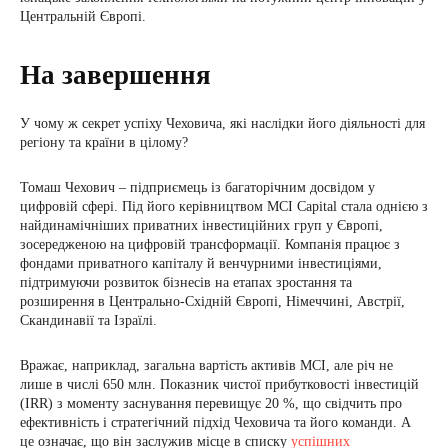
Центральній Європі.
На завершення
У чому ж секрет успіху Чеховича, які наслідки його діяльності для
регіону та країни в цілому?
Томаш Чехович – підприємець із багаторічним досвідом у
цифровій сфері. Під його керівництвом MCI Capital стала однією з
найдинамічніших приватних інвестиційних груп у Європі,
зосередженою на цифровій трансформації. Компанія працює з
фондами приватного капіталу й венчурними інвестиціями,
підтримуючи розвиток бізнесів на етапах зростання та
розширення в Центрально-Східній Європі, Німеччині, Австрії,
Скандинавії та Ізраїлі.
Вражає, наприклад, загальна вартість активів MCI, але річ не
лише в числі 650 млн. Показник чистої прибутковості інвестицій
(IRR) з моменту заснування перевищує 20 %, що свідчить про
ефективність і стратегічний підхід Чеховича та його команди. А
це означає, що він заслужив місце в списку
успішних