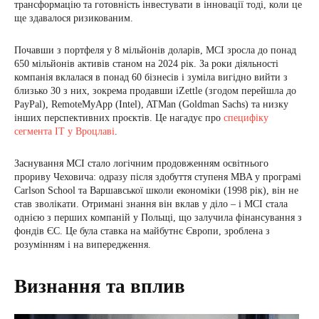
трансформацію та готовність інвестувати в інновації тоді, коли це
ще здавалося ризикованим.
Почавши з портфеля у 8 мільйонів доларів, MCI зросла до понад
650 мільйонів активів станом на 2024 рік. За роки діяльності
компанія вклалася в понад 60 бізнесів і зуміла вигідно вийти з
близько 30 з них, зокрема продавши iZettle (згодом перейшла до
PayPal), RemoteMyApp (Intel), ATMan (Goldman Sachs) та низку
інших перспективних проєктів. Це нагадує про
специфіку
сегмента ІТ у Вроцлаві
.
Заснування MCI стало логічним продовженням освітнього
прориву Чеховича: одразу після здобуття ступеня MBA у програмі
Carlson School та Варшавської школи економіки (1998 рік), він не
став зволікати. Отримані знання він вклав у діло – і MCI стала
однією з перших компаній у Польщі, що залучила фінансування з
фондів ЄС. Це була ставка на майбутнє Європи, зроблена з
розумінням і на випередження.
Визнання та вплив