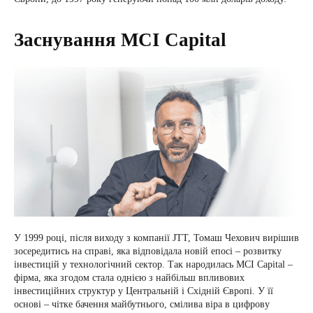
Заснування MCI Capital
У 1999 році, після виходу з компанії JTT, Томаш Чехович вирішив
зосередитись на справі, яка відповідала новій епосі – розвитку
інвестицій у технологічний сектор. Так народилась MCI Capital –
фірма, яка згодом стала однією з найбільш впливових
інвестиційних структур у Центральній і Східній Європі. У її
основі – чітке бачення майбутнього, смілива віра в цифрову