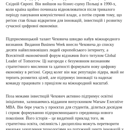
Східній Європі. Він вийшов на бізнес-сцену Польщі в 1990-х,
коли країна щойно починала відновлюватися після тривалого
періоду панування комуністичної влади, а потім сприяв тому, що
регіон став більш відкритим для інновацій, інвестицій і розвитку
сучасної цифрової економіки.
Підприємницький талант Чеховича швидко набув міжнародного
визнання. Видання Business Week внесло Чеховича до списку
десяти найвпливовіших людей європейського інтернету, а
Всесвітній економічний форум відзначив його титулом Global
Leader of Tomorrow. Ці нагороди є безумовним визнанням
стратегічного мислення та здатності формувати нову цифрову
економіку в регіоні. Серед колег він має репутацію лідера, який не
терпить розмитих цілей, але підтримує інновації та надихає
команду працювати з прицілом на міжнародний масштаб.
Поза межами інвестицій Чехович активно підтримує освітні
ініціативи, залишаючись відданим випускником Warsaw Executive
MBA. Він бере участь у проєктах для студентів, ділиться досвідом
і сприяє формуванню підприємницького середовища нового
покоління. Його історія – це видатний приклад того, як
стратегічна освіта, сміливість і дисципліна можуть перетворити
юнацьке захоплення технологіями на потужний центр інновацій у