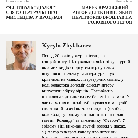
Previous article
Next article
ФЕСТИВАЛЬ “ДІАЛОГ” –
МАРЕК КРАЄВСЬКИЙ –
СВЯТО ТЕАТРАЛЬНОГО
АВТОР ДЕТЕКТИВІВ, ЯКИЙ
МИСТЕЦТВА У ВРОЦЛАВІ
ПЕРЕТВОРИВ ВРОЦЛАВ НА
ГОЛОВНОГО ГЕРОЯ
Kyrylo Zhykharev
Понад 20 років у журналістиці та
копірайтингу. Шанувальник якісної культури й
окремих видів спорту, експерт у темах
штучного інтелекту та літератури. Був
критиком на кількох літературних сайтах, у
ролі редактора допоміг одному автору
випустити збірку віршів. Поглиблено
цікавлюся з дитинства футболом і шахамии. У
час навчання в школі публікувався в місцевій
спортивній газеті як кореспондент (футбол,
волейбол), у юному віці написав статті для
газети "Команда" та тижневику "Футбол". У
зрілому віці виконав другий розряд у шахах.
:-) Автор телеграм-каналу про штучний
інтелект. Прихильник правильного духовного