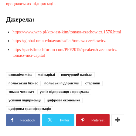
вроцлавських підприємців
.
Джерела:
https://www.wnp.pl/kto-jest-kim/tomasz-czechowicz,1576.html
https://global.umn.edu/awards/dlai/tomasz-czechowicz
https://parisfintechforum.com/PFF2019/speakers/czechowicz-
tomasz-mci-capital
executive mba
mci capital
венчурний капітал
польський бізнес
польські підприємці
стартапи
томаш чехович
успіх підприємця з вроцлава
успішні підприємці
цифрова економіка
цифрова трансформація
Facebook
Twitter
Pinterest