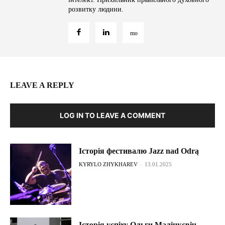
розвитку людини.
LEAVE A REPLY
LOG IN TO LEAVE A COMMENT
Історія фестивалю Jazz nad Odrą
KYRYLO ZHYKHAREV
-
13.01.2025
Історія успіху Ольги Малінкєвіч –