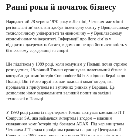
Ранні роки й початок бізнесу
Народжений 28 червня 1970 року в Легніці, Чехович має міцні
регіональні зв’язки: він здобув інженерну освіту у Вроцлавському
технологічному університеті та економічну – у Вроцлавському
економічному університеті. Інформації про його сім’ю у
відкритих джерелах небагато, відомо лише про його активність у
бізнесовому середовищі та спорті.
Ще підлітком у 1989 році, коли комунізм у Польщі почав стрімко
розпадатися, 18-річний Томаш організував нелегальний бізнес із
контрабанди комп’ютерів Commodore 64 із Західного Берліна до
Польщі. Він і його друзі возили вживані комп’ютери, які
продавали з прибутком на вуличних ринках у Варшаві. Це
дозволило йому задовольнити великий попит на західні
технології в Польщі.
У 1990 році разом із партнерами Томаш заснував компанію JTT
Computer SA, яка займалася імпортом і згодом – власним
складанням комп’ютерів під брендом ADAX. Під керівництвом
Чеховича JTT стала провідним гравцем на ринку Центральної
Європи, до 1997 року генеруючи понад 100 млн доларів доходу.