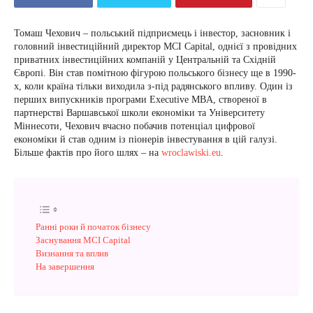
Томаш Чехович – польський підприємець і інвестор, засновник і
головний інвестиційний директор MCI Capital, однієї з провідних
приватних інвестиційних компаній у Центральній та Східній
Європі. Він став помітною фігурою польського бізнесу ще в 1990-
х, коли країна тільки виходила з-під радянського впливу. Один із
перших випускників програми Executive MBA, створеної в
партнерстві Варшавської школи економіки та Університету
Міннесоти, Чехович вчасно побачив потенціал цифрової
економіки й став одним із піонерів інвестування в цій галузі.
Більше фактів про його шлях – на
wroclawiski.eu
.
Ранні роки й початок бізнесу
Заснування MCI Capital
Визнання та вплив
На завершення