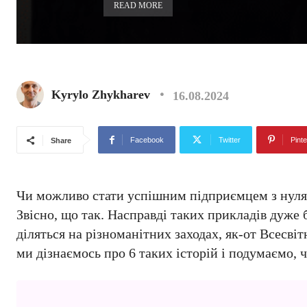
READ MORE
Kyrylo Zhykharev
16.08.2024
Facebook
Twitter
Pinte
Share
Чи можливо стати успішним підприємцем з нуля, 
Звісно, що так. Насправді таких прикладів дуже б
діляться на різноманітних заходах, як-от Всесв
ми дізнаємось про 6 таких історій і подумаємо, 