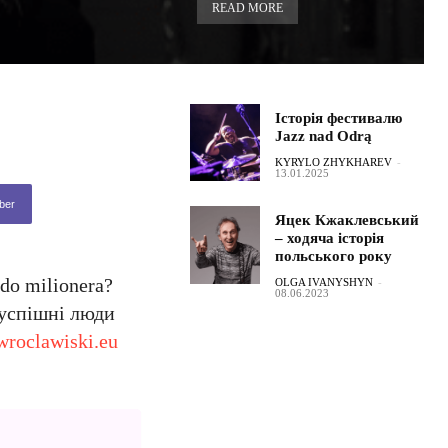
READ MORE
Історія фестивалю
Jazz nad Odrą
KYRYLO ZHYKHAREV
-
13.01.2025
ber
Яцек Кжаклевський
– ходяча історія
польського року
do milionera?
OLGA IVANYSHYN
-
08.06.2023
і успішні люди
wroclawiski.eu