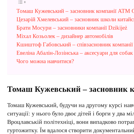
Томаш Кужевський – засновник компанії ATM 
Цезарій Хмелевський – засновник школи китайс
Брати Мосури – засновники компанії Dzikijeż
Міхал Козьолек – дизайнер автомобілів
Кшиштоф Габовський – співзасновник компані
Евеліна Абалін-Лозінська – аксесуари для собак
Чого можна навчитися?
Томаш Кужевський – засновник 
Томаш Кужевський, будучи на другому курсі навч
ситуації: у нього було двоє дітей і борги у два 
Вроцлавській політехніці, вони випадково потра
гуртожитку. Їм вдалося створити документальний