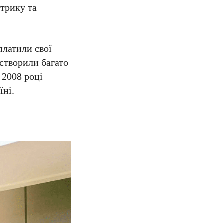
ктрику та
платили свої
створили багато
 2008 році
їні.