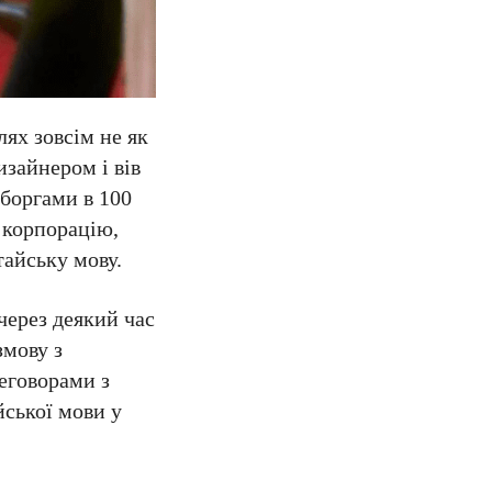
ях зовсім не як
изайнером і вів
 боргами в 100
 корпорацію,
тайську мову.
 через деякий час
змову з
еговорами з
йської мови у