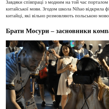
Завдяки співпраці з модним на той час порталом
китайської мови. Згодом школа Nihao відкрила ф
китайці, які вільно розмовляють польською мов
Брати Мосури – засновники компа