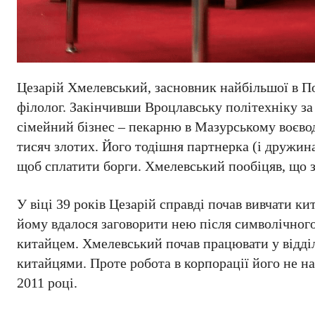
Цезарій Хмелевський, засновник найбільшої в По
філолог. Закінчивши Вроцлавську політехніку за
сімейний бізнес – пекарню в Мазурському воєвод
тисяч злотих. Його тодішня партнерка (і дружин
щоб сплатити борги. Хмелевський пообіцяв, що зр
У віці 39 років Цезарій справді почав вивчати ки
йому вдалося заговорити нею після символічного
китайцем. Хмелевський почав працювати у відділ
китайцями. Проте робота в корпорації його не н
2011 році.