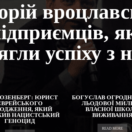
торій вроцлав
ідприємців, я
ягли успіху з 
РОЗЕНБЕРГ: ЮРИСТ
БОГУСЛАВ ОГРОДНІ
ЄВРЕЙСЬКОГО
ЛЬОДОВОЇ МИЛІ
ОДЖЕННЯ, ЯКИЙ
ВЛАСНОЇ ШКО
ЖИВ НАЦИСТСЬКИЙ
ВИЖИВАНН
ГЕНОЦИД
READ MORE