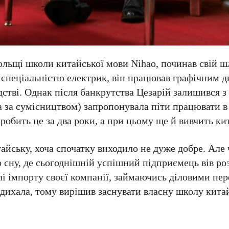
льщі школи китайської мови Nihao, починав свій шл
 спеціальністю електрик, він працював графічним д
стві. Однак після банкрутства Цезарій залишився з
а за сумісництвом) запропонувала піти працювати в
обить це за два роки, а при цьому ще й вивчить ки
тайську, хоча спочатку виходило не дуже добре. Але
 сну, де сьогоднішній успішний підприємець вів ро
і імпорту своєї компанії, займаючись діловими пер
адихала, тому вирішив заснувати власну школу кита