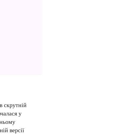
в скрутній
вчалася у
хньому
ій версії