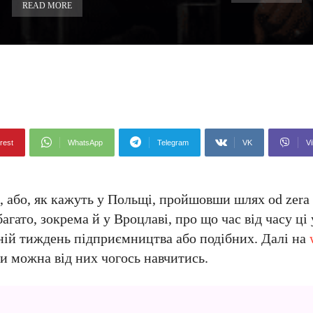
READ MORE
rest
WhatsApp
Telegram
VK
Vi
або, як кажуть у Польщі, пройшовши шлях od zera 
агато, зокрема й у Вроцлаві, про що час від часу ц
ітній тиждень підприємництва або подібних. Далі на
чи можна від них чогось навчитись.