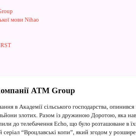
Group
ької мови Nihao
ї RST
компанії ATM Group
ання в Академії сільського господарства, опинився 
мільйони злотих. Разом із дружиною Доротою, яка на
пили до телебачення Echo, що було розташоване в ї
 серіал “Вроцлавські копи”, який згодом у розширен