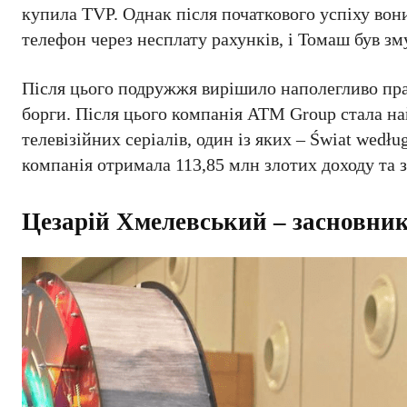
купила TVP. Однак після початкового успіху вон
телефон через несплату рахунків, і Томаш був з
Після цього подружжя вирішило наполегливо прац
борги. Після цього компанія ATM Group стала н
телевізійних серіалів, один із яких – Świat wed
компанія отримала 113,85 млн злотих доходу та з
Цезарій Хмелевський – засновни