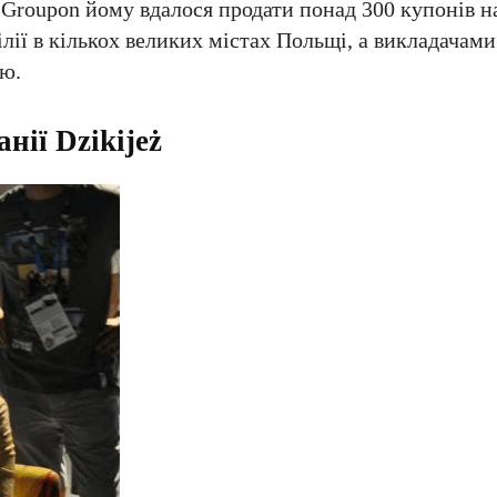
 Groupon йому вдалося продати понад 300 купонів н
ілії в кількох великих містах Польщі, а викладачам
ою.
нії Dzikijeż