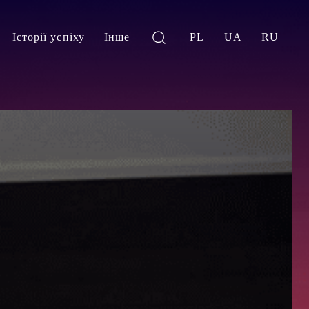
Історії успіху
Інше
PL
UA
RU