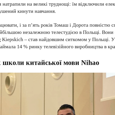
и натрапили на великі труднощі: їм відключили еле
мушений кинути навчання.
ювати, і за п’ять років Томаш і Дорота повністю с
айбільшою незалежною телестудією в Польщі. Вони 
ług Kiepskich – став найдовшим ситкомом у Польщі. У
аймала 14 % ринку телевізійного виробництва в кра
к школи китайської мови Nihao