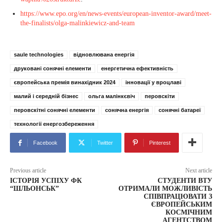
https://www.epo.org/en/news-events/european-inventor-award/meet-
the-finalists/olga-malinkiewicz-and-team
saule technologies
відновлювана енергія
друковані сонячні елементи
енергетична ефективність
європейська премія винахідник 2024
інновації у вроцлаві
малий і середній бізнес
ольга малінкєвіч
перовскіти
перовскітні сонячні елементи
сонячна енергія
сонячні батареї
технології енергозбереження
Facebook
Twitter
Pinterest
Previous article
Next article
ІСТОРІЯ УСПІХУ ФК
СТУДЕНТИ ВТУ
“ШЛЬОНСЬК”
ОТРИМАЛИ МОЖЛИВІСТЬ
СПІВПРАЦЮВАТИ З
ЄВРОПЕЙСЬКИМ
КОСМІЧНИМ
АГЕНТСТВОМ