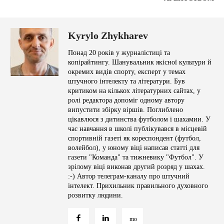
Kyrylo Zhykharev
Понад 20 років у журналістиці та
копірайтингу. Шанувальник якісної культури й
окремих видів спорту, експерт у темах
штучного інтелекту та літератури. Був
критиком на кількох літературних сайтах, у
ролі редактора допоміг одному автору
випустити збірку віршів. Поглиблено
цікавлюся з дитинства футболом і шахамии. У
час навчання в школі публікувався в місцевій
спортивній газеті як кореспондент (футбол,
волейбол), у юному віці написав статті для
газети "Команда" та тижневику "Футбол". У
зрілому віці виконав другий розряд у шахах.
:-) Автор телеграм-каналу про штучний
інтелект. Прихильник правильного духовного
розвитку людини.