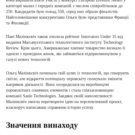
вона вирішила взяти участь у конкурсі European Inventor Award у
категорії малих і середніх компаній з числом співробітників до
250. Кандидатів було понад 550, серед них обрали фіналістів.
Найголовнішими конкурентами Ольги були представники Франції
та Фінляндії.
Пані Малінкєвіч також очолила рейтинг Innovators Under 35 від
видання Массачусетського технологічного інституту Technology
Review. Крім цього, Американське хімічне товариство визнало її
однією з провідних жінок, які займаються підприємництвом у
галузі нових технологій.
Ольга Малінкєвіч починала свій шлях із технологій, що генерують
світло, але відкриття потенціалу перовскіту спонукало змінити
напрямок діяльності. Вона зосередилася на виробництві
перовскітних сонячних елементів і стала співзасновницею
компанії Saule Technologies. Завдяки своїй наполегливості
Малінкєвіч змогла перетворити ідею на перспективний проєкт,
власноруч написавши справжню історію успіху.
Значення винаходу