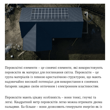
Перовскітні елементи – це сонячні елементи, які використовують
перовскіти як матеріал для поглинання світла. Перовскіти – це
група матеріалів із певною кристалічною структурою, що мають
надзвичайно високий потенціал для використання в сонячних
батареях завдяки своїм оптичним і електронним властивостям.
Перовскіти мають цікаву особливість – вони тонкі, гнучкі та
легкі. Квадратний метр перовскітів легко можна втримати двома
пальцями. Ба більше – вони дозволяють генерувати енергію як із