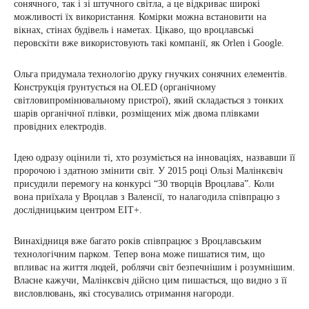
сонячного, так і зі штучного світла, а це відкриває широкі
можливості їх використання. Комірки можна встановити на
вікнах, стінах будівель і наметах. Цікаво, що вроцлавські
перовскіти вже використовують такі компанії, як Orlen і Google.
Ольга придумала технологію друку гнучких сонячних елементів.
Конструкція ґрунтується на OLED (органічному
світловипромінювальному пристрої), який складається з тонких
шарів органічної плівки, розміщених між двома плівками
провідних електродів.
Ідею одразу оцінили ті, хто розуміється на інноваціях, назвавши її
пророчою і здатною змінити світ. У 2015 році Ользі Малінкєвіч
присудили перемогу на конкурсі “30 творців Вроцлава”. Коли
вона приїхала у Вроцлав з Валенсії, то налагодила співпрацю з
дослідницьким центром EIT+.
Винахідниця вже багато років співпрацює з Вроцлавським
технологічним парком. Тепер вона може пишатися тим, що
впливає на життя людей, роблячи світ безпечнішим і розумнішим.
Власне кажучи, Малінкєвіч дійсно цим пишається, що видно з її
висловлювань, які стосувались отримання нагороди.