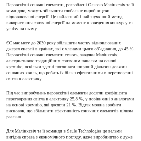
Перовскітні сонячні елементи, розроблені Ольгою Малінкєвіч та її
командою, можуть збільшити глобальне виробництво
відновлюваної енергії. Це найлегший і найгнучкіший метод
використання сонячної енергії на момент проведення конкурсу та
успіху на ньому.
ЄС має мету до 2030 року збільшити частку відновлюваних
джерел енергії в країнах, які є членами цього об’єднання, до 45 %.
Перовскітні сонячні елементи стають, завдяки Малінкєвіч,
альтернативою традиційним сонячним панелям на основі
кремнію, оскільки здатні поглинати ширший діапазон довжин
сонячних хвиль, що робить їх більш ефективними в перетворенні
світла в електрику.
Під час випробувань перовскітні елементи досягли коефіцієнта
перетворення світла в електрику 25,8 %, у порівнянні з аналогами
на основі кремнію, які досягли 21 %. Відтак можна зробити
висновок, що збільшити ефективність сонячних елементів цілком
реально.
Для Малінкєвіч та її команди в Saule Technologies це вельми
вигідна справа з економічного погляду, адже виробництво є дуже