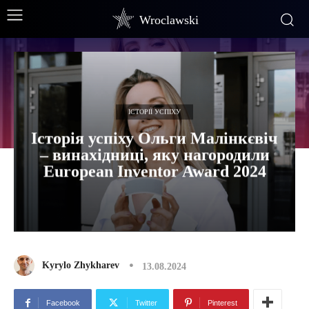
Wroclawski
ІСТОРІЇ УСПІХУ
Історія успіху Ольги Малінкєвіч
– винахідниці, яку нагородили
European Inventor Award 2024
Kyrylo Zhykharev
13.08.2024
Facebook
Twitter
Pinterest