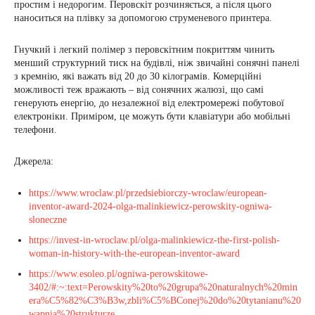
простим і недорогим. Перовскіт розчиняється, а після цього
наноситься на плівку за допомогою струменевого принтера.
Гнучкий і легкий полімер з перовскітним покриттям чинить
менший структурний тиск на будівлі, ніж звичайні сонячні панелі
з кремнію, які важать від 20 до 30 кілограмів. Комерційні
можливості теж вражають – від сонячних жалюзі, що самі
генерують енергію, до незалежної від електромережі побутової
електроніки. Приміром, це можуть бути клавіатури або мобільні
телефони.
Джерела:
https://www.wroclaw.pl/przedsiebiorczy-wroclaw/european-
inventor-award-2024-olga-malinkiewicz-perowskity-ogniwa-
sloneczne
https://invest-in-wroclaw.pl/olga-malinkiewicz-the-first-polish-
woman-in-history-with-the-european-inventor-award
https://www.esoleo.pl/ogniwa-perowskitowe-
3402/#:~:text=Perowskity%20to%20grupa%20naturalnych%20min
era%C5%82%C3%B3w,zbli%C5%BConej%20do%20tytanianu%20
wapnia%20strukturze
.