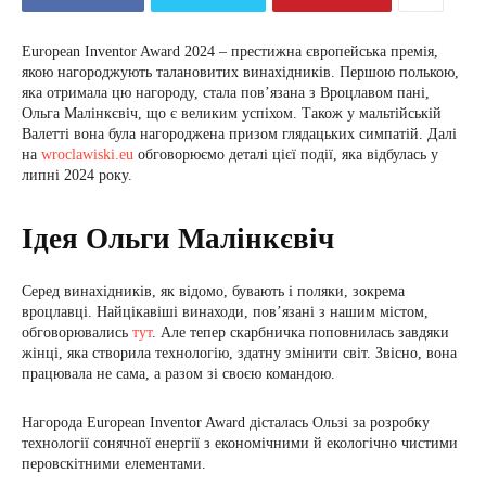
European Inventor Award 2024 – престижна європейська премія,
якою нагороджують талановитих винахідників. Першою полькою,
яка отримала цю нагороду, стала пов’язана з Вроцлавом пані,
Ольга Малінкєвіч, що є великим успіхом. Також у мальтійській
Валетті вона була нагороджена призом глядацьких симпатій. Далі
на
wroclawiski.eu
обговорюємо деталі цієї події, яка відбулась у
липні 2024 року.
Ідея Ольги Малінкєвіч
Серед винахідників, як відомо, бувають і поляки, зокрема
вроцлавці. Найцікавіші винаходи, пов’язані з нашим містом,
обговорювались
тут
. Але тепер скарбничка поповнилась завдяки
жінці, яка створила технологію, здатну змінити світ. Звісно, вона
працювала не сама, а разом зі своєю командою.
Нагорода European Inventor Award дісталась Ользі за розробку
технології сонячної енергії з економічними й екологічно чистими
перовскітними елементами.