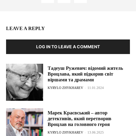
LEAVE A REPLY
LOG IN TO LEAVE A COMMENT
Тадеуш Ружевич: відомий житель
Вроцлава, який підкорив світ
віршами та драмами
KYRYLO ZHYKHAREV
-
11.01.2024
Марек Краєвський – автор
детективів, який перетворив
Вроцлав на головного героя
KYRYLO ZHYKHAREV
-
13.06.2025