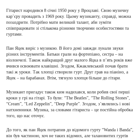
Гітарист народився 8 січні 1950 року у Вроцлаві. Свою музичну
кар’єру провадить з 1969 року. Цьому музиканту, справді, можна
позаздрити. Потрібно мати великий талант, аби зуміти
співпрацювати зі стількома різними творчими особистостями та
гуртами.
Пан Яцек виріс з музикою. В його домі завжди лунали звуки
різних інструментів. Батьки грали на фортепіано, сестра – на
віолончелі. Також найкращий друг малого Яцка в п’ять років вже
вчився освоювати клавішні. Згодом, Кжаклевський почав брати
такі ж уроки. Так хлопці створили гурт. Друг грав на піаніно, а
Яцек – на барабанах. Втім, тягнуло хлопця більше до гітари.
Музикант пригадує також ким надихався, коли робив свої перші
кроки у грі на гітарі. То були: “The Beatles”, “The Rolling Stones”,
“Cream”, “Led Zeppelin”, “Deep Purple”. Згодом, з’являлись і нові
натхненники. Музика, за словами гітариста – це постійна обробка
того, що нас оточує.
До того, як пан Яцек потрапив до відомого гурту “Wanda i Banda”,
він був частиною, хоч не таких відомих, але талановитих гуртів