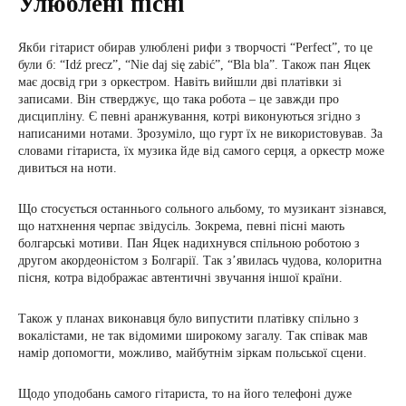
Улюблені пісні
Якби гітарист обирав улюблені рифи з творчості “Perfect”, то це
були б: “Idź precz”, “Nie daj się zabić”, “Bla bla”. Також пан Яцек
має досвід гри з оркестром. Навіть вийшли дві платівки зі
записами. Він стверджує, що така робота – це завжди про
дисципліну. Є певні аранжування, котрі виконуються згідно з
написаними нотами. Зрозуміло, що гурт їх не використовував. За
словами гітариста, їх музика йде від самого серця, а оркестр може
дивиться на ноти.
Що стосується останнього сольного альбому, то музикант зізнався,
що натхнення черпає звідусіль. Зокрема, певні пісні мають
болгарські мотиви. Пан Яцек надихнувся спільною роботою з
другом акордеоністом з Болгарії. Так з’явилась чудова, колоритна
пісня, котра відображає автентичні звучання іншої країни.
Також у планах виконавця було випустити платівку спільно з
вокалістами, не так відомими широкому загалу. Так співак мав
намір допомогти, можливо, майбутнім зіркам польської сцени.
Щодо уподобань самого гітариста, то на його телефоні дуже