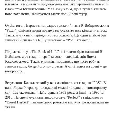
платівок, а музиканти продовжують нові експерименти спільно з
гітаристом Кжаклевським. У зв’язку з тим, що в гурті з’явилась
нова вокалістка, записується також новий репертуар.
Окрім того, гітарист співпрацює тривалий час з Р. Войцеховським
“Pazur”. Спільна праця подарувала слухачам вже кілька платівок.
Також музиканти періодично гастролюють. Ще один альбом був
записаний спільно з Б. Лущинською – “Pod Krzakiem”.
Під час запису „The Book of Life”, всі тексти були написані Б.
Войціком, а от гітарні партії та соло – спеціалізація Яцека
Кжаклевського. Також музикант поділився, що часто робить
записи вдома, бо це його пристрасть. А от гітарист на сцені – це
вже робота.
Безумовно, Кжаклевський у всіх асоціюється з гітарою “PRS”. В
пана Яцека їх три: дві стандартні моделі та одна в неповторному
єдиному екземплярі. Найстарша з 1989 року, а інші – з 1990 та
2015. На сцені музикант використовує “Perfect” та підсилювач
“Diezel Herbert”. Інакше свого рокового виступу Кжаклевський не
уявляє.