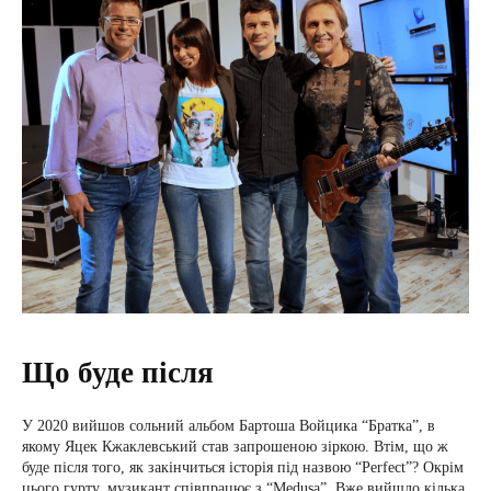
Що буде після
У 2020 вийшов сольний альбом Бартоша Войцика “Братка”, в
якому Яцек Кжаклевський став запрошеною зіркою. Втім, що ж
буде після того, як закінчиться історія під назвою “Perfect”? Окрім
цього гурту, музикант співпрацює з “Medusa”. Вже вийшло кілька