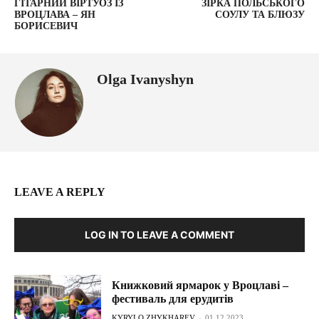
ГІТАРНИЙ ВІРТУОЗ ІЗ
ЗІРКА ПОЛЬСЬКОГО
ВРОЦЛАВА – ЯН
СОУЛУ ТА БЛЮЗУ
БОРИСЕВИЧ
Olga Ivanyshyn
LEAVE A REPLY
LOG IN TO LEAVE A COMMENT
Книжковий ярмарок у Вроцлаві –
фестиваль для ерудитів
KYRYLO ZHYKHAREV
-
01.12.2023