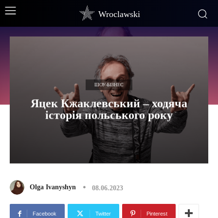
Wroclawski
ШОУ-БІЗНЕС
Яцек Кжаклевський – ходяча
історія польського року
Olga Ivanyshyn
08.06.2023
Facebook
Twitter
Pinterest