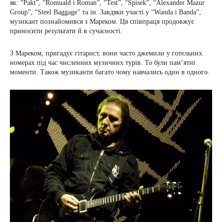
як: “Pakt”, “Romuald i Roman”, “Test”, “Spisek”, “Alexander Mazur
Group”, “Steel Baggage” та ін. Завдяки участі у “Wanda i Banda”,
музикант познайомився з Мареком. Ця співпраця продовжує
приносити результати й в сучасності.
З Мареком, пригадує гітарист, вони часто джемили у готельних
номерах під час численних музичних турів. То були пам’ятні
моменти. Також музиканти багато чому навчались один в одного.