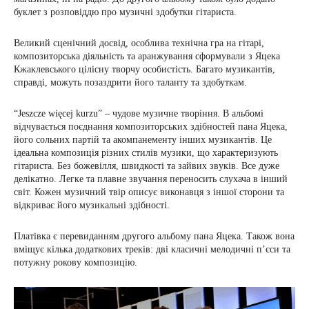
буклет з розповіддю про музичні здобутки гітариста.
Великий сценічний досвід, особлива технічна гра на гітарі,
композиторська діяльність та аранжування сформували з Яцека
Кжаклевського цілісну творчу особистість. Багато музикантів,
справді, можуть позаздрити його таланту та здобуткам.
“Jeszcze więcej kurzu” – чудове музичне творіння. В альбомі
відчувається поєднання композиторських здібностей пана Яцека,
його сольних партій та акомпанементу інших музикантів. Це
ідеальна композиція різних стилів музики, що характеризують
гітариста. Без божевілля, швидкості та зайвих звуків. Все дуже
делікатно. Легке та плавне звучання переносить слухача в інший
світ. Кожен музичний твір описує виконавця з іншої сторони та
відкриває його музикальні здібності.
Платівка є перевиданням другого альбому пана Яцека. Також вона
вміщує кілька додаткових треків: дві класичні мелодичні п’єси та
потужну рокову композицію.