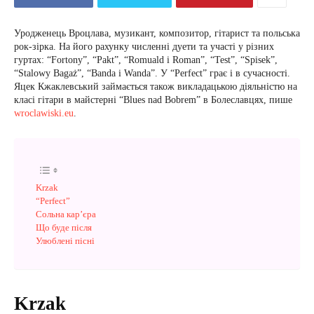
Уродженець Вроцлава, музикант, композитор, гітарист та польська
рок-зірка. На його рахунку численні дуети та участі у різних
гуртах: “Fortony”, “Pakt”, “Romuald i Roman”, “Test”, “Spisek”,
“Stalowy Bagaż”, “Banda i Wanda”. У “Perfect” грає і в сучасності.
Яцек Кжаклевський займається також викладацькою діяльністю на
класі гітари в майстерні “Blues nad Bobrem” в Болеславцях, пише
wroclawiski.eu
.
Krzak
“Perfect”
Сольна кар’єра
Що буде після
Улюблені пісні
Krzak