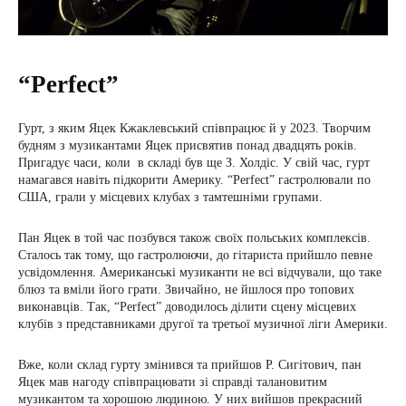
“Perfect”
Гурт, з яким Яцек Кжаклевський співпрацює й у 2023. Творчим
будням з музикантами Яцек присвятив понад двадцять років.
Пригадує часи, коли в складі був ще З. Холдіс. У свій час, гурт
намагався навіть підкорити Америку. “Perfect” гастролювали по
США, грали у місцевих клубах з тамтешніми групами.
Пан Яцек в той час позбувся також своїх польських комплексів.
Сталось так тому, що гастролюючи, до гітариста прийшло певне
усвідомлення. Американські музиканти не всі відчували, що таке
блюз та вміли його грати. Звичайно, не йшлося про топових
виконавців. Так, “Perfect” доводилось ділити сцену місцевих
клубів з представниками другої та третьої музичної ліги Америки.
Вже, коли склад гурту змінився та прийшов Р. Сигітович, пан
Яцек мав нагоду співпрацювати зі справді талановитим
музикантом та хорошою людиною. У них вийшов прекрасний