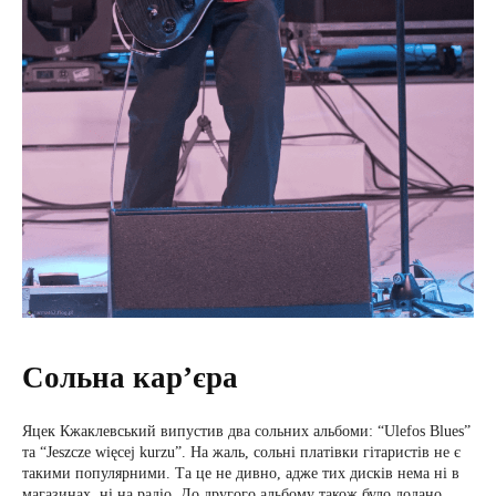
Сольна кар’єра
Яцек Кжаклевський випустив два сольних альбоми: “Ulefos Blues”
та “Jeszcze więcej kurzu”. На жаль, сольні платівки гітаристів не є
такими популярними. Та це не дивно, адже тих дисків нема ні в
магазинах, ні на радіо. До другого альбому також було додано