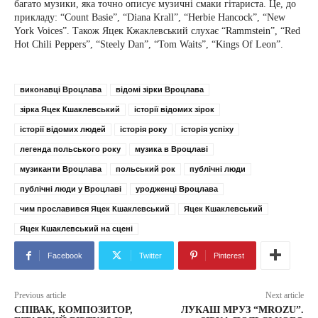
багато музики, яка точно описує музичні смаки гітариста. Це, до
прикладу: “Count Basie”, “Diana Krall”, “Herbie Hancock”, “New
York Voices”. Також Яцек Кжаклевський слухає “Rammstein”, “Red
Hot Chili Peppers”, “Steely Dan”, “Tom Waits”, “Kings Of Leon”.
виконавці Вроцлава
відомі зірки Вроцлава
зірка Яцек Кшаклевський
історії відомих зірок
історії відомих людей
історія року
історія успіху
легенда польського року
музика в Вроцлаві
музиканти Вроцлава
польський рок
публічні люди
публічні люди у Вроцлаві
уродженці Вроцлава
чим прославився Яцек Кшаклевський
Яцек Кшаклевський
Яцек Кшаклевський на сцені
Facebook
Twitter
Pinterest
Previous article
Next article
СПІВАК, КОМПОЗИТОР,
ЛУКАШ МРУЗ “MROZU”.