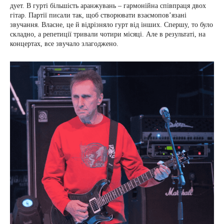
дует. В гурті більшість аранжувань – гармонійна співпраця двох
гітар. Партії писали так, щоб створювати взаємопов’язані
звучання. Власне, це й відрізняло гурт від інших. Спершу, то було
складно, а репетиції тривали чотири місяці. Але в результаті, на
концертах, все звучало злагоджено.