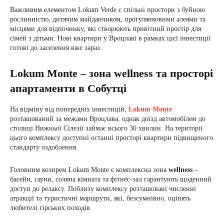
Важливим елементом Lokum Verde є спільні простори з буйною
рослинністю, дитячим майданчиком, прогулянковими алеями та
місцями для відпочинку, які створюють привітний простір для
сімей з дітьми. Нові квартири у Вроцлаві в рамках цієї інвестиції
готові до заселення вже зараз.
Lokum Monte – зона wellness та просторі
апартаменти в Собутці
На відміну від попередніх інвестицій,
Lokum Monte
розташований за межами Вроцлава, однак доїзд автомобілем до
столиці Нижньої Сілезії займає всього 30 хвилин. На території
цього комплексу доступні останні просторі квартири підвищеного
стандарту оздоблення.
Головним козирем Lokum Monte є комплексна зона
wellness
–
басейн, сауни, соляна кімната та фітнес-зал гарантують щоденний
доступ до релаксу. Поблизу комплексу розташовані численні
атракції та туристичні маршрути, які, безсумнівно, оцінять
любителі гірських походів.