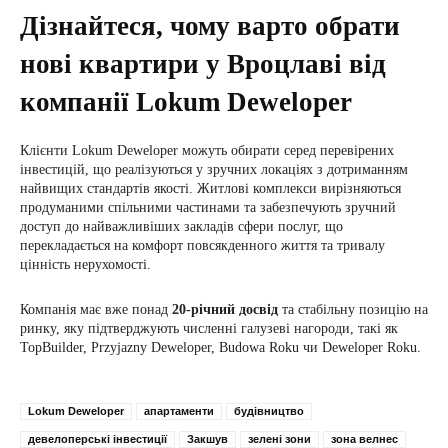
Дізнайтеся, чому варто обрати
нові квартири у Вроцлаві від
компанії Lokum Deweloper
Клієнти Lokum Deweloper можуть обирати серед перевірених
інвестицій, що реалізуються у зручних локаціях з дотриманням
найвищих стандартів якості. Житлові комплекси вирізняються
продуманими спільними частинами та забезпечують зручний
доступ до найважливіших закладів сфери послуг, що
перекладається на комфорт повсякденного життя та тривалу
цінність нерухомості.
Компанія має вже понад
20-річний досвід
та стабільну позицію на
ринку, яку підтверджують численні галузеві нагороди, такі як
TopBuilder, Przyjazny Deweloper, Budowa Roku чи Deweloper Roku.
Lokum Deweloper
апартаменти
будівництво
девелоперські інвестиції
Закшув
зелені зони
зона велнес