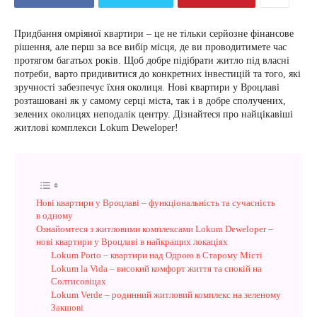
Придбання омріяної квартири – це не тільки серйозне фінансове
рішення, але перш за все вибір місця, де ви проводитимете час
протягом багатьох років. Щоб добре підібрати житло під власні
потреби, варто придивитися до конкретних інвестицій та того, які
зручності забезпечує їхня околиця. Нові квартири у Вроцлаві
розташовані як у самому серці міста, так і в добре сполучених,
зелених околицях неподалік центру. Дізнайтеся про найцікавіші
житлові комплекси Lokum Deweloper!
Нові квартири у Вроцлаві – функціональність та сучасність
в одному
Ознайомтеся з житловими комплексами Lokum Deweloper –
нові квартири у Вроцлаві в найкращих локаціях
Lokum Porto – квартири над Одрою в Старому Місті
Lokum la Vida – високий комфорт життя та спокій на
Солтисовіцах
Lokum Verde – родинний житловий комплекс на зеленому
Закшові