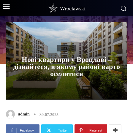
Wroclawski
ІНШЕ
Нові квартири у Вроцлаві –
дізнайтеся, в якому районі варто
оселитися
admin
30.07.2025
Facebook
Twitter
Pinterest