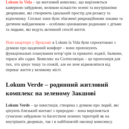
Lokum la Vida
– це житловий комплекс, що вирізняється
камерною забудовою, великою кількістю зелені та внутрішніми
двориками, які створюють ідеальний простір для релаксу та
відпочинку. Спільні зони були збагачені рекреаційними зонами та
дитячим майданчиком – особливо цінованими родинами з дітьми
та людьми, які ведуть активний спосіб життя.
Нові квартири у Вроцлаві
в Lokum la Vida були спроєктовані з
думкою про щоденний комфорт – вони пропонують
функціональні планування інтер’єрів та приватні лоджії, балкони,
тераси або садки. Комплекс на Солтисовіцах – це пропозиція для
тих, хто цінує тишу та спокій, але не хоче відмовлятися від
переваг життя у великому місті.
Lokum Verde – родинний житловий
комплекс на зеленому Закшові
Lokum Verde
– це інвестиція, створена з думкою про людей, які
цінують близький контакт з природою – вона вирізняється
сучасною забудовою та багатством зелених територій як на
внутрішніх двориках, так і в найближчій околиці комплексу.