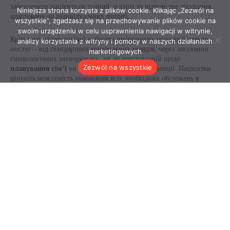
Niniejsza strona korzysta z plików cookie. Klikając „Zezwól na
wszystkie”, zgadzasz się na przechowywanie plików cookie na
swoim urządzeniu w celu usprawnienia nawigacji w witrynie,
analizy korzystania z witryny i pomocy w naszych działaniach
marketingowych
Zezwól na wszystkie