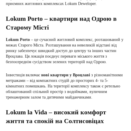
приємних житлових комплексах Lokum Deweloper.
Lokum Porto – квартири над Одрою в
Старому Місті
Lokum Porto
– це сучасний житловий комплекс, розташований у
межах Старого Міста. Розташування на невеликій відстані від
ринку забезпечує швидкий доступ до центру та інших частин
Вроцлава. Ця локація поєднує переваги міського життя з
безпосереднім сусідством зелених територій над Одрою.
Інвестиція включає
нові квартири у Вроцлаві
з різноманітними
метражами – від компактних студій до просторих 4- та 5-
кімнатних помешкань. На території комплексу також є ретельно
облаштований спільний простір з водоймами, вуличним
тренажерним залом та дитячими майданчиками.
Lokum la Vida – високий комфорт
життя та спокій на Солтисовіцах