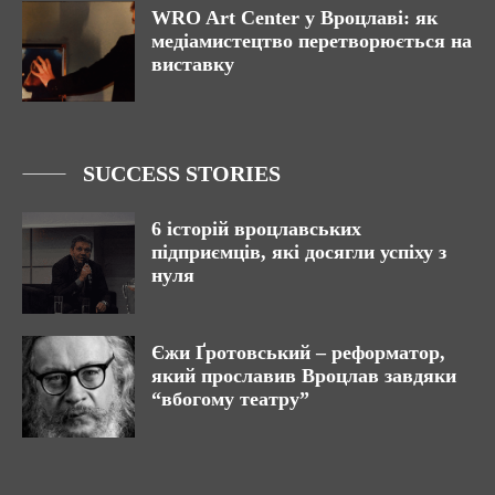
WRO Art Center у Вроцлаві: як
медіамистецтво перетворюється на
виставку
SUCCESS STORIES
6 історій вроцлавських
підприємців, які досягли успіху з
нуля
Єжи Ґротовський – реформатор,
який прославив Вроцлав завдяки
“вбогому театру”