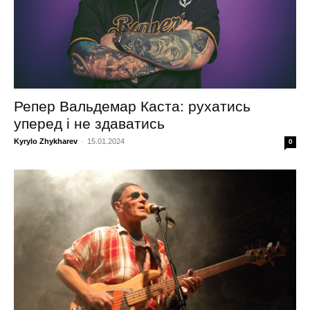
Репер Вальдемар Каста: рухатись
уперед і не здаватись
Kyrylo Zhykharev
-
15.01.2024
0