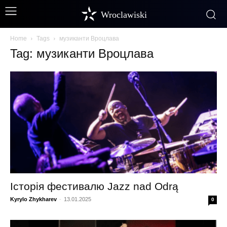
Wroclawiski
Home
Tags
музиканти Вроцлава
Tag: музиканти Вроцлава
Історія фестивалю Jazz nad Odrą
Kyrylo Zhykharev
-
13.01.2025
0