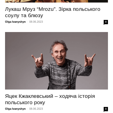
Лукаш Мруз “Mrozu”. Зірка польського
соулу та блюзу
Olga Ivanyshyn
-
08.06.2023
0
Яцек Кжаклевський – ходяча історія
польського року
Olga Ivanyshyn
-
08.06.2023
0