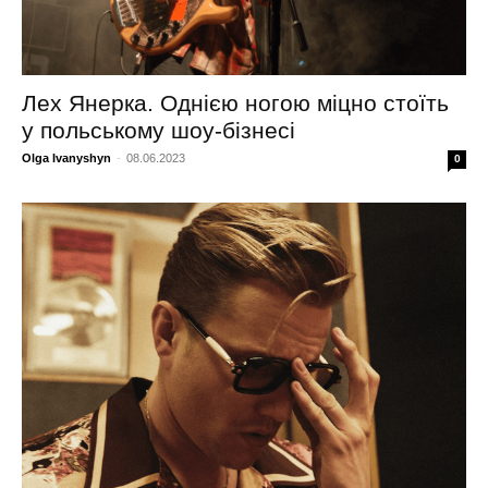
Лех Янерка. Однією ногою міцно стоїть
у польському шоу-бізнесі
Olga Ivanyshyn
-
08.06.2023
0