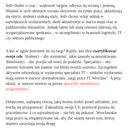
Jeśli chodzi o czas – większość targów odbywa się wiosną i jesienią.
Właśnie w tych okresach wzrasta aktywność na rynku pracy, aktualizują
się oferty, studenci szukają staży. Jeśli chcesz wziąć udział w
największych wydarzeniach, śledź aktualizacje w marcu-maju oraz w
październiku-listopadzie. Jednak latem lub zimą również zdarzają się
wyspecjalizowane spotkania – w szczególności w branżach logistyki, IT
czy sektora publicznego.
A kto w ogóle powinien iść na targi? Każdy, kto chce
zweryfikować
swoje cele
. Studenci – aby zrozumieć, jakie zawody są poszukiwane.
Absolwenci – aby przejść od teorii do praktyki. Specjaliści – aby
zmienić kierunek lub znaleźć coś bliżej swoich wartości. Szczególnie
aktywnie odwiedzają te wydarzenia specjaliści IT – niektóre wydarzenia
mają nawet w nazwie sformułowanie „targi pracy IT Wrocław”. A przy
okazji, w naszym mieście są pewne
specyfiki zatrudniania
programistów
.
Ostatecznie, najlepszą rzeczą, jaką można zrobić przed udziałem, jest
trochę się przygotować. Zaktualizuj swoje CV, przemyśl pytania do
pracodawców. I co najważniejsze – nie bój się pokazać. Wrocławskie
targi pracy są zorganizowane tak, aby dać szansę nawet tym, którzy
dopiero zaczynają swoją drogę.