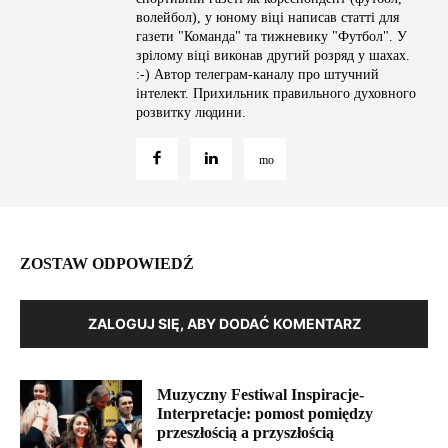
волейбол), у юному віці написав статті для
газети "Команда" та тижневику "Футбол". У
зрілому віці виконав другий розряд у шахах.
:-) Автор телеграм-каналу про штучний
інтелект. Прихильник правильного духовного
розвитку людини.
ZOSTAW ODPOWIEDŹ
ZALOGUJ SIĘ, ABY DODAĆ KOMENTARZ
Muzyczny Festiwal Inspiracje-
Interpretacje: pomost pomiędzy
przeszłością a przyszłością