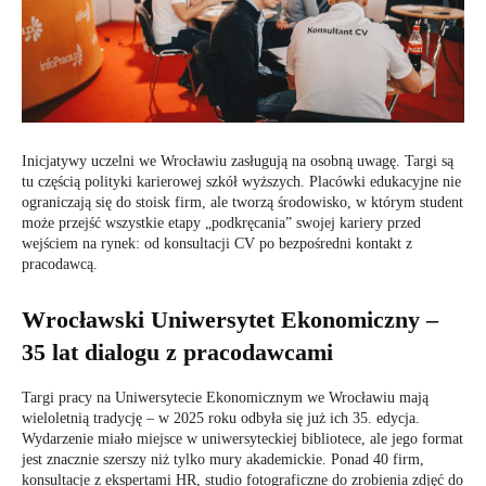
Inicjatywy uczelni we Wrocławiu zasługują na osobną uwagę. Targi są
tu częścią polityki karierowej szkół wyższych. Placówki edukacyjne nie
ograniczają się do stoisk firm, ale tworzą środowisko, w którym student
może przejść wszystkie etapy „podkręcania” swojej kariery przed
wejściem na rynek: od konsultacji CV po bezpośredni kontakt z
pracodawcą.
Wrocławski Uniwersytet Ekonomiczny –
35 lat dialogu z pracodawcami
Targi pracy na Uniwersytecie Ekonomicznym we Wrocławiu mają
wieloletnią tradycję – w 2025 roku odbyła się już ich 35. edycja.
Wydarzenie miało miejsce w uniwersyteckiej bibliotece, ale jego format
jest znacznie szerszy niż tylko mury akademickie. Ponad 40 firm,
konsultacje z ekspertami HR, studio fotograficzne do zrobienia zdjęć do