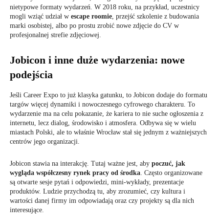
nietypowe formaty wydarzeń. W 2018 roku, na przykład, uczestnicy
mogli wziąć udział w
escape roomie
, przejść szkolenie z budowania
marki osobistej, albo po prostu zrobić nowe zdjęcie do CV w
profesjonalnej strefie zdjęciowej.
Jobicon i inne duże wydarzenia: nowe
podejścia
Jeśli Career Expo to już klasyka gatunku, to Jobicon dodaje do formatu
targów więcej dynamiki i nowoczesnego cyfrowego charakteru. To
wydarzenie ma na celu pokazanie, że kariera to nie suche ogłoszenia z
internetu, lecz dialog, środowisko i atmosfera. Odbywa się w wielu
miastach Polski, ale to właśnie Wrocław stał się jednym z ważniejszych
centrów jego organizacji.
Jobicon stawia na interakcję. Tutaj ważne jest, aby
poczuć, jak
wygląda współczesny rynek pracy od środka
. Często organizowane
są otwarte sesje pytań i odpowiedzi, mini-wykłady, prezentacje
produktów. Ludzie przychodzą tu, aby zrozumieć, czy kultura i
wartości danej firmy im odpowiadają oraz czy projekty są dla nich
interesujące.