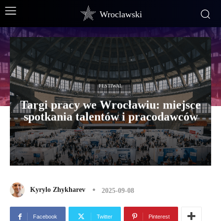
Wroclawski
FESTIWAL
Targi pracy we Wrocławiu: miejsce
spotkania talentów i pracodawców
Kyrylo Zhykharev
2025-09-08
Facebook
Twitter
Pinterest