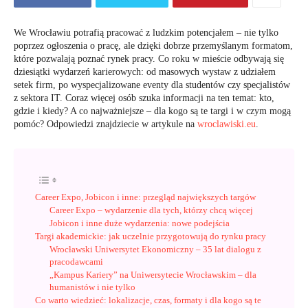
We Wrocławiu potrafią pracować z ludzkim potencjałem – nie tylko
poprzez ogłoszenia o pracę, ale dzięki dobrze przemyślanym formatom,
które pozwalają poznać rynek pracy. Co roku w mieście odbywają się
dziesiątki wydarzeń karierowych: od masowych wystaw z udziałem
setek firm, po wyspecjalizowane eventy dla studentów czy specjalistów
z sektora IT. Coraz więcej osób szuka informacji na ten temat: kto,
gdzie i kiedy? A co najważniejsze – dla kogo są te targi i w czym mogą
pomóc? Odpowiedzi znajdziecie w artykule na
wroclawiski.eu
.
Career Expo, Jobicon i inne: przegląd największych targów
Career Expo – wydarzenie dla tych, którzy chcą więcej
Jobicon i inne duże wydarzenia: nowe podejścia
Targi akademickie: jak uczelnie przygotowują do rynku pracy
Wrocławski Uniwersytet Ekonomiczny – 35 lat dialogu z
pracodawcami
„Kampus Kariery” na Uniwersytecie Wrocławskim – dla
humanistów i nie tylko
Co warto wiedzieć: lokalizacje, czas, formaty i dla kogo są te