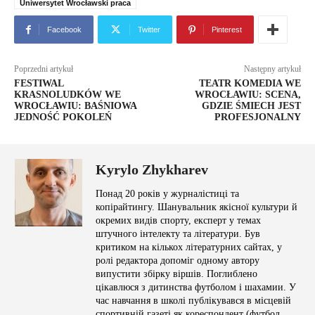
Uniwersytet Wrocławski praca
Facebook
Twitter
Pinterest
Poprzedni artykuł
Następny artykuł
FESTIWAL
TEATR KOMEDIA WE
KRASNOLUDKÓW WE
WROCŁAWIU: SCENA,
WROCŁAWIU: BAŚNIOWA
GDZIE ŚMIECH JEST
JEDNOŚĆ POKOLEŃ
PROFESJONALNY
Kyrylo Zhykharev
Понад 20 років у журналістиці та
копірайтингу. Шанувальник якісної культури й
окремих видів спорту, експерт у темах
штучного інтелекту та літератури. Був
критиком на кількох літературних сайтах, у
ролі редактора допоміг одному автору
випустити збірку віршів. Поглиблено
цікавлюся з дитинства футболом і шахамии. У
час навчання в школі публікувався в місцевій
спортивній газеті як кореспондент (футбол,