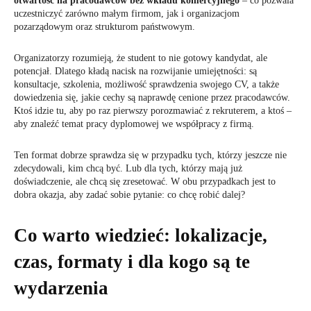
otwartość na pracodawców bez wkładu komercyjnego
– co pozwala
uczestniczyć zarówno małym firmom, jak i organizacjom
pozarządowym oraz strukturom państwowym.
Organizatorzy rozumieją, że student to nie gotowy kandydat, ale
potencjał. Dlatego kładą nacisk na rozwijanie umiejętności: są
konsultacje, szkolenia, możliwość sprawdzenia swojego CV, a także
dowiedzenia się, jakie cechy są naprawdę cenione przez pracodawców.
Ktoś idzie tu, aby po raz pierwszy porozmawiać z rekruterem, a ktoś –
aby znaleźć temat pracy dyplomowej we współpracy z firmą.
Ten format dobrze sprawdza się w przypadku tych, którzy jeszcze nie
zdecydowali, kim chcą być. Lub dla tych, którzy mają już
doświadczenie, ale chcą się zresetować. W obu przypadkach jest to
dobra okazja, aby zadać sobie pytanie: co chcę robić dalej?
Co warto wiedzieć: lokalizacje,
czas, formaty i dla kogo są te
wydarzenia