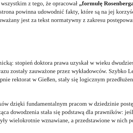
 wszystkim z tego, że opracował
„formułę Rosenberg
rona powinna udowodnić fakty, które są na jej korzyś
uważany jest za tekst normatywny z zakresu postępow
cką: stopień doktora prawa uzyskał w wieku dwudziest
d razu zostały zauważone przez wykładowców. Szybko Le
ępnie rektorat w Gießen, stały się logicznym przedłuże
ików dzięki fundamentalnym pracom w dziedzinie post
ca dowodzenia stała się podstawą dla prawników: jeśl
były wielokrotnie wznawiane, a przedstawione w nich p