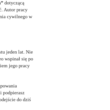
a”
dotyczącą
ć. Autor pracy
ania cywilnego w
u jeden lat. Nie
o wspinał się po
niem jego pracy
ępowania
i podpierasz
odejście do dziś