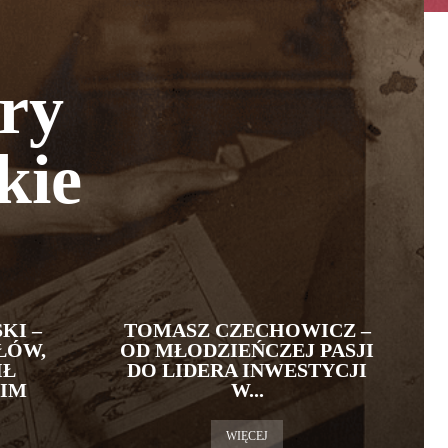
ry
kie
KI –
TOMASZ CZECHOWICZ –
ŁÓW,
OD MŁODZIEŃCZEJ PASJI
IŁ
DO LIDERA INWESTYCJI
IM
W...
WIĘCEJ