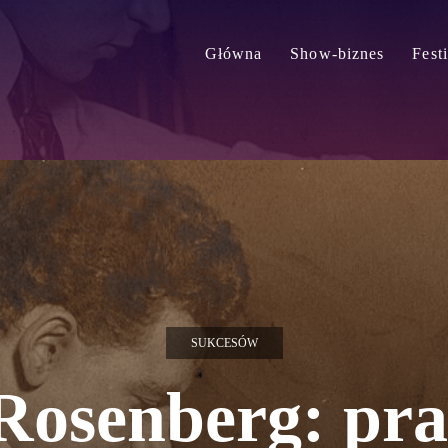
Główna
Show-biznes
Fest
SUKCESÓW
Rosenberg: pr