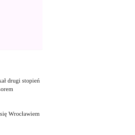
ał drugi stopień
sorem
.
 się Wrocławiem