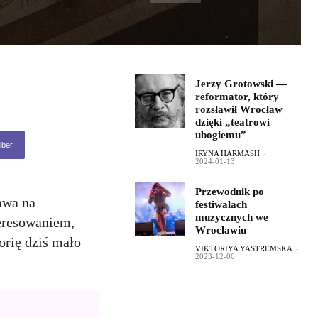
Jerzy Grotowski —
reformator, który
rozsławił Wrocław
dzięki „teatrowi
ubogiemu”
iber
IRYNA HARMASH
-
2024-01-13
Przewodnik po
awa na
festiwalach
muzycznych we
teresowaniem,
Wrocławiu
rię dziś mało
VIKTORIYA YASTREMSKA
-
2023-12-06