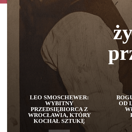
ży
pr
LEO SMOSCHEWER:
BOG
WYBITNY
OD 
PRZEDSIĘBIORCA Z
W
WROCŁAWIA, KTÓRY
KOCHAŁ SZTUKĘ