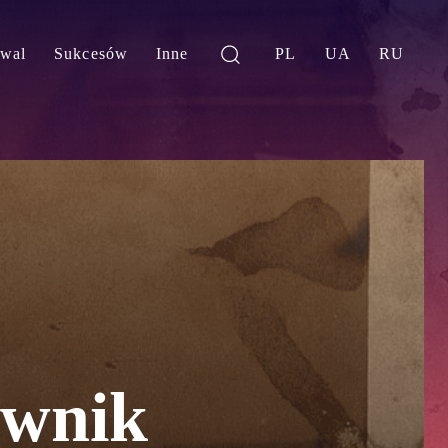
iwal
Sukcesów
Inne
PL
UA
RU
awnik