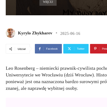
WIĘCEJ
Kyrylo Zhykharev
2025-06-16
Facebook
Twitter
Pint
Udział
Leo Rosenberg – niemiecki prawnik-cywilista pocho
Uniwersytecie we Wrocławiu (dziś Wrocław). Histor
ponieważ jest ona naznaczona bardzo surowymi pró
znanej, ale naprawdę wybitnej osoby.