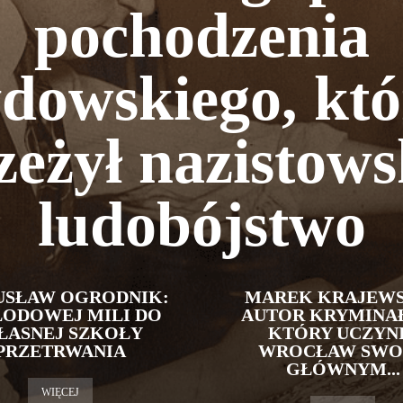
pochodzenia
dowskiego, któ
zeżył nazistows
ludobójstwo
USŁAW OGRODNIK:
MAREK KRAJEWS
LODOWEJ MILI DO
AUTOR KRYMINA
ŁASNEJ SZKOŁY
KTÓRY UCZYN
PRZETRWANIA
WROCŁAW SWO
GŁÓWNYM...
WIĘCEJ