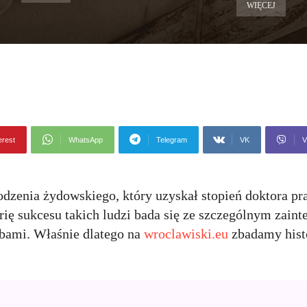
WIĘCEJ
erest
WhatsApp
Telegram
VK
V
dzenia żydowskiego, który uzyskał stopień doktora pr
ię sukcesu takich ludzi bada się ze szczególnym zain
bami. Właśnie dlatego na
wroclawiski.eu
zbadamy histo