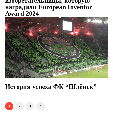
изобретательницы, которую
наградили European Inventor
Award 2024
История успеха ФК “Шлёнск”
1
2
3