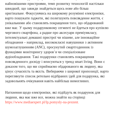
найновішими пристроями, темп розвитку технологій настільки
швидкий, що завжди знайдеться щось нове або більш
оригінальне. Фокусуючись на широкому розумінні електроніки,
варто пошукати ґаджети, які полегшують повсякденне життя, є
унікальними або становлять покращення того, що обдарований
вже має. У цьому подарунковому сегменті не йдеться про купівлю
чергового смартфона, а радше про аксесуари преміумкласу,
інтелектуальні домашні пристрої чи нішеве, але інноваційне
обладнання – наприклад, висококласні навушники з активним
шумозаглушенням (ANC), просунутий смартгодинник із
функціями моніторингу здоров’я чи спеціалізоване
аудіообладнання. Такі подарунки становлять покращення
повсякденного досвіду і вписуються у тренд smart living. Вони є
доказом того, що ми сприймаємо обдарованого як людину, яка
цінує сучасність та якість. Вибираючи з широкої пропозиції, варто
переглянути список ретельно відібраних ідей для подарунка, які
задовольнять очікування навіть найбільш вимогливих.
Натхнення щодо електроніки, які підійдуть як подарунок для
людини, яка має вже все, можна знайти на сторінці
https://www.mediaexpert.pl/lp,pomysly-na-prezent.