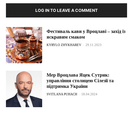
LOG IN TO LEAVE A COMMENT
Фестиваль кави у Вроцлаві – захід із
яскравим смаком
KYRYLO ZHYKHAREV
-
29.11.2023
Мер Вроцлава Яцек Сутрик:
управління столицею Сілезії та
підтримка України
SVITLANA PUHACH
-
18.04.2024