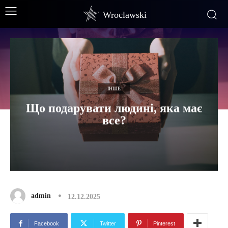
Wroclawski
ІНШЕ
Що подарувати людині, яка має
все?
admin
12.12.2025
Facebook
Twitter
Pinterest