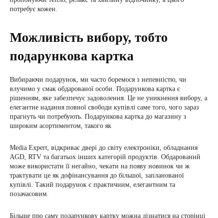
потребує кожен.
Можливість вибору, тобто
подарункова картка
Вибираючи подарунок, ми часто боремося з непевністю, чи
влучимо у смак обдарованої особи. Подарункова картка є
рішенням, яке забезпечує задоволення. Це не уникнення вибору, а
елегантне надання повної свободи купівлі саме того, чого зараз
прагнуть чи потребують. Подарункова картка до магазину з
широким асортиментом, такого як
Media Expert, відкриває двері до світу електроніки, обладнання
AGD, RTV та багатьох інших категорій продуктів. Обдарований
може використати її негайно, чекати на появу новинок чи ж
трактувати це як дофінансування до більшої, запланованої
купівлі. Такий подарунок є практичним, елегантним та
позачасовим.
Більше про саму подарункову картку можна дізнатися на сторінці