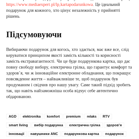
https://www.mediaexpert.pl/lp,kartapodarunkowa
. Це ідеальний
подарунок для кожного, хто цінує незалежність у прийнятті
рішень.
Підсумовуючи
Вибираючи подарунок для когось, хто здається, має вже все, слід
керуватися принципом якості замість кількості та корисності
замість екстравагантності. Чи це буде подарункова картка, що дає
повну свободу вибору, електрична грілка, що гарантує комфорт та
здоров’я, чи ж інноваційне електронне обладнання, що покращує
повсякденне життя – найважливіше те, щоб подарунок був
продуманим і свідчив про нашу увагу. Саме такий підхід зробить
так, що навіть найзаможніша особа відчує себе автентично
обдарованою.
AGD
elektronika
komfort
premium
relaks
RTV
smart living
вибір подарунка
електрична грілка
здоров'я
інновації
навушники ANC
подарункова картка
подарунок