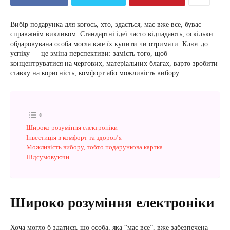
Вибір подарунка для когось, хто, здається, має вже все, буває
справжнім викликом. Стандартні ідеї часто відпадають, оскільки
обдаровувана особа могла вже їх купити чи отримати. Ключ до
успіху — це зміна перспективи: замість того, щоб
концентруватися на чергових, матеріальних благах, варто зробити
ставку на корисність, комфорт або можливість вибору.
Широко розуміння електроніки
Інвестиція в комфорт та здоров’я
Можливість вибору, тобто подарункова картка
Підсумовуючи
Широко розуміння електроніки
Хоча могло б здатися, що особа, яка “має все”, вже забезпечена