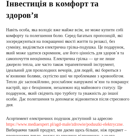
Інвестиція в комфорт та
здоров’я
Навіть особа, яка володіє вже майже всім, не може купити собі
комфорту та полегшення болю. Серед багатьох пропозицій, які
зосереджуються на покращенні якості життя та релаксі, без
сумніву, виділяється електрична грілка-подушка. Це подарунок,
який може здатися скромним, але його цінність для здоров’я та
самопочуття неоціненна. Електрична грілка — це не лише
джерело тепла, але часто також терапевтичний інструмент,
ідеальний для прохолодних вечорів, для людей, які борються з
м’язовими болями, скутістю шиї чи проблемами з кровообігом.
Тепло діє заспокійливо, розслаблює напружені м’язи та покращує
настрій, що є безцінним, незалежно від майнового статусу. Це
подарунок, який свідчить про турботу та уважність до іншої
особи. Дає полегшення та допомагає відновитися після стресового
дня.
Асортимент електричних подушок доступний за адресою
https://www.mediaexpert.pl/agd-male/zdrowie/poduszki-elektryczne
.
Вибираючи такий продукт, ми даємо щось більше, ніж предмет –
пропонуючи тепло, релакс та хвилину відпочинку, а цього