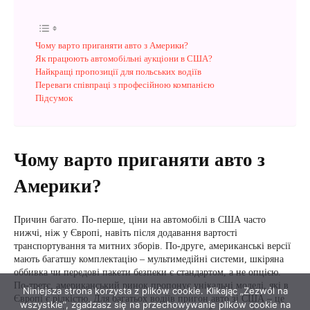
Niniejsza strona korzysta z plików cookie. Klikając „Zezwól na
wszystkie”, zgadzasz się na przechowywanie plików cookie na