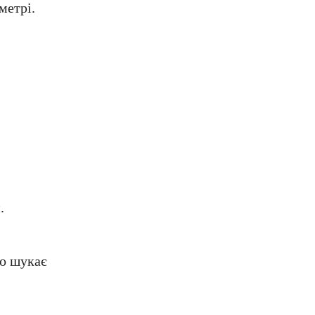
метрі.
.
то шукає