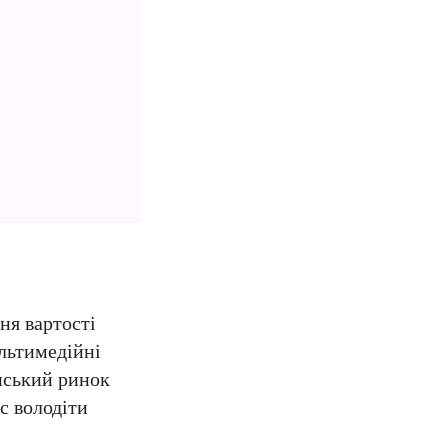
ня вартості
ультимедійні
анський ринок
с володіти