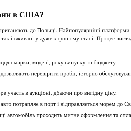
іони в США?
 приганяють до Польщі. Найпопулярніші платформи –
, так і вживані у дуже хорошому стані. Процес вигл
 щодо марки, моделі, року випуску та бюджету.
 дозволяють перевірити пробіг, історію обслуговува
е участь в аукціоні, дбаючи про вигідну ціну.
 авто потрапляє в порт і відправляється морем до Є
ьщі автомобіль проходить митне оформлення та спл