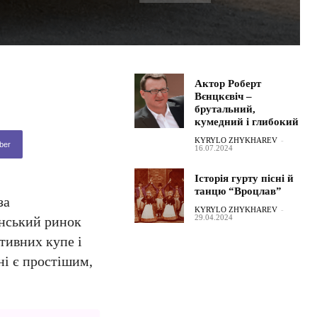
Актор Роберт
Вєнцкєвіч –
брутальний,
кумедний і глибокий
KYRYLO ZHYKHAREV
-
ber
16.07.2024
Історія гурту пісні й
танцю “Вроцлав”
за
KYRYLO ZHYKHAREV
-
29.04.2024
анський ринок
тивних купе і
ні є простішим,