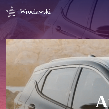
Wroclawski
А