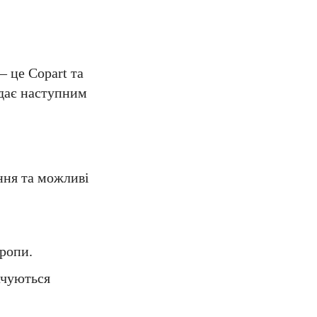
 це Copart та
ядає наступним
ння та можливі
вропи.
ачуються