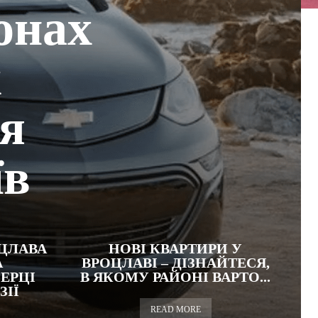
онах
х
ля
їв
ОЦЛАВА
НОВІ КВАРТИРИ У
А
ВРОЦЛАВІ – ДІЗНАЙТЕСЯ,
СЕРЦІ
В ЯКОМУ РАЙОНІ ВАРТО...
ЗІЇ
READ MORE