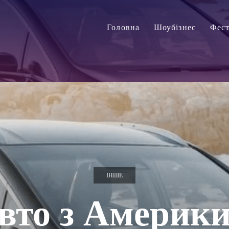
Головна
Шоубізнес
Фест
ІНШЕ
вто з Америки