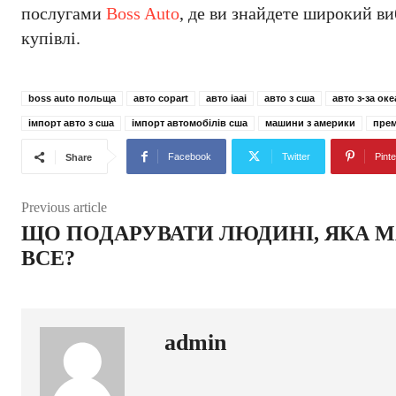
послугами
Boss Auto
, де ви знайдете широкий ви
купівлі.
boss auto польща
авто copart
авто iaai
авто з сша
авто з-за ок
імпорт авто з сша
імпорт автомобілів сша
машини з америки
прем
Facebook
Twitter
Pinte
Share
Previous article
ЩО ПОДАРУВАТИ ЛЮДИНІ, ЯКА 
ВСЕ?
admin