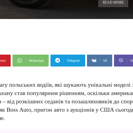
READ MORE
rest
WhatsApp
Telegram
VK
Vi
гу польських водіїв, які шукають унікальні моделі 
океану став популярним рішенням, оскільки америк
 – від розкішних седанів та позашляховиків до спор
як Boss Auto, пригон авто з аукціонів у США сьогод
е.