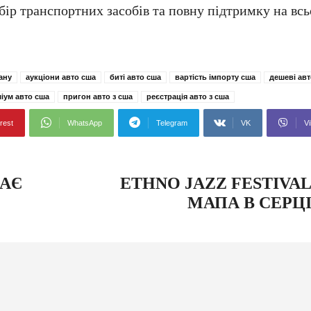
бір транспортних засобів та повну підтримку на вс
еану
аукціони авто сша
биті авто сша
вартість імпорту сша
дешеві авт
іум авто сша
пригон авто з сша
реєстрація авто з сша
rest
WhatsApp
Telegram
VK
Vi
МАЄ
ETHNO JAZZ FESTIVA
МАПА В СЕРЦ