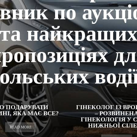
івник по аукці
та найкращи
ропозиціях д
ольських воді
О ПОДАРУВАТИ
ГІНЕКОЛОГ ІЗ ВР
НІ, ЯКА МАЄ ВСЕ?
– РОЗВИНЕН
ГІНЕКОЛОГІЯ У 
НИЖНЬОЇ СІЛЕ
READ MORE