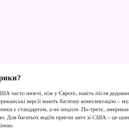
ерики?
ША часто нижчі, ніж у Європі, навіть після додаван
ериканські версії мають багатшу комплектацію – м
зпеки є стандартом, а не опцією. По-третє, америк
тю. Для багатьох водіїв пригон авто зі США – це шан
ціною.