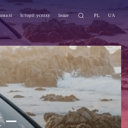
ивалі
Історії успіху
Інше
PL
UA
 –