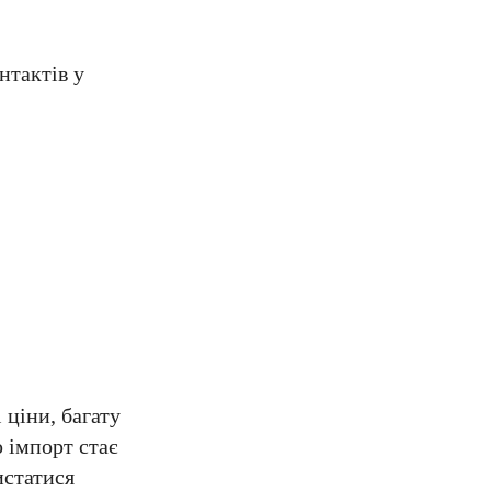
нтактів у
 ціни, багату
 імпорт стає
истатися