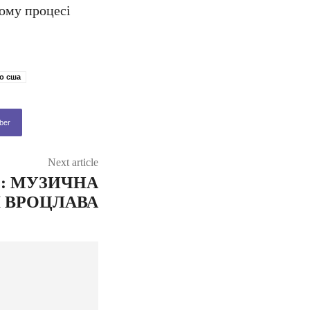
ьому процесі
о сша
ber
Next article
L: МУЗИЧНА
І ВРОЦЛАВА