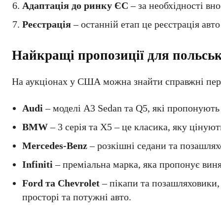
Адаптація до ринку ЄС
– за необхідності вно
Реєстрація
– останній етап це реєстрація авто
Найкращі пропозиції для польськ
На аукціонах у США можна знайти справжні пер
Audi
– моделі A3 Sedan та Q5, які пропонують
BMW
– 3 серія та X5 – це класика, яку цінуют
Mercedes-Benz
– розкішні седани та позашлях
Infiniti
– преміальна марка, яка пропонує виня
Ford та Chevrolet
– пікапи та позашляховики,
просторі та потужні авто.