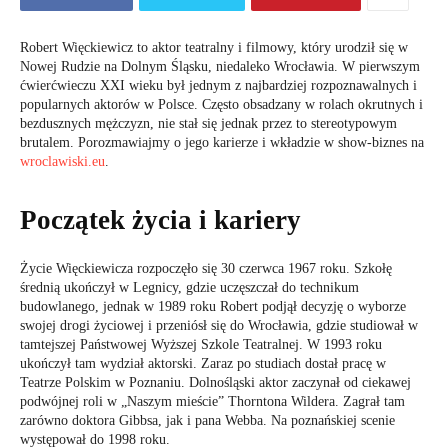
Robert Więckiewicz to aktor teatralny i filmowy, który urodził się w
Nowej Rudzie na Dolnym Śląsku, niedaleko Wrocławia. W pierwszym
ćwierćwieczu XXI wieku był jednym z najbardziej rozpoznawalnych i
popularnych aktorów w Polsce. Często obsadzany w rolach okrutnych i
bezdusznych mężczyzn, nie stał się jednak przez to stereotypowym
brutalem. Porozmawiajmy o jego karierze i wkładzie w show-biznes na
wroclawiski.eu
.
Początek życia i kariery
Życie Więckiewicza rozpoczęło się 30 czerwca 1967 roku. Szkołę
średnią ukończył w Legnicy, gdzie uczęszczał do technikum
budowlanego, jednak w 1989 roku Robert podjął decyzję o wyborze
swojej drogi życiowej i przeniósł się do Wrocławia, gdzie studiował w
tamtejszej Państwowej Wyższej Szkole Teatralnej. W 1993 roku
ukończył tam wydział aktorski. Zaraz po studiach dostał pracę w
Teatrze Polskim w Poznaniu. Dolnośląski aktor zaczynał od ciekawej
podwójnej roli w „Naszym mieście” Thorntona Wildera. Zagrał tam
zarówno doktora Gibbsa, jak i pana Webba. Na poznańskiej scenie
występował do 1998 roku.