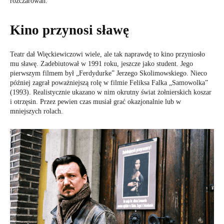
rozczarowań.
Kino przynosi sławę
Teatr dał Więckiewiczowi wiele, ale tak naprawdę to kino przyniosło
mu sławę. Zadebiutował w 1991 roku, jeszcze jako student. Jego
pierwszym filmem był „Ferdydurke” Jerzego Skolimowskiego. Nieco
później zagrał poważniejszą rolę w filmie Feliksa Falka „Samowolka”
(1993). Realistycznie ukazano w nim okrutny świat żołnierskich koszar
i otrzęsin. Przez pewien czas musiał grać okazjonalnie lub w
mniejszych rolach.