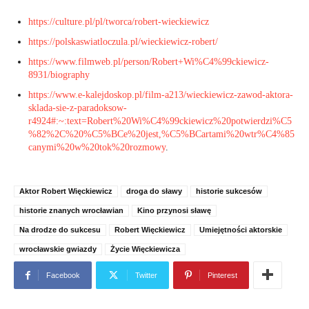
https://culture.pl/pl/tworca/robert-wieckiewicz
https://polskaswiatloczula.pl/wieckiewicz-robert/
https://www.filmweb.pl/person/Robert+Wi%C4%99ckiewicz-
8931/biography
https://www.e-kalejdoskop.pl/film-a213/wieckiewicz-zawod-aktora-
sklada-sie-z-paradoksow-
r4924#:~:text=Robert%20Wi%C4%99ckiewicz%20potwierdzi%C5
%82%2C%20%C5%BCe%20jest,%C5%BCartami%20wtr%C4%85
canymi%20w%20tok%20rozmowy
.
Aktor Robert Więckiewicz
droga do sławy
historie sukcesów
historie znanych wrocławian
Kino przynosi sławę
Na drodze do sukcesu
Robert Więckiewicz
Umiejętności aktorskie
wrocławskie gwiazdy
Życie Więckiewicza
Facebook
Twitter
Pinterest