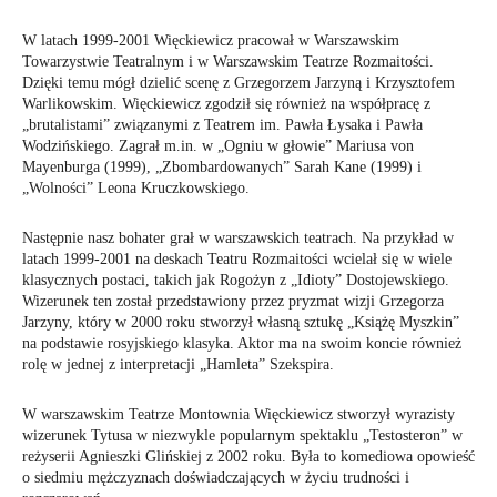
W latach 1999-2001 Więckiewicz pracował w Warszawskim
Towarzystwie Teatralnym i w Warszawskim Teatrze Rozmaitości.
Dzięki temu mógł dzielić scenę z Grzegorzem Jarzyną i Krzysztofem
Warlikowskim. Więckiewicz zgodził się również na współpracę z
„brutalistami” związanymi z Teatrem im. Pawła Łysaka i Pawła
Wodzińskiego. Zagrał m.in. w „Ogniu w głowie” Mariusa von
Mayenburga (1999), „Zbombardowanych” Sarah Kane (1999) i
„Wolności” Leona Kruczkowskiego.
Następnie nasz bohater grał w warszawskich teatrach. Na przykład w
latach 1999-2001 na deskach Teatru Rozmaitości wcielał się w wiele
klasycznych postaci, takich jak Rogożyn z „Idioty” Dostojewskiego.
Wizerunek ten został przedstawiony przez pryzmat wizji Grzegorza
Jarzyny, który w 2000 roku stworzył własną sztukę „Książę Myszkin”
na podstawie rosyjskiego klasyka. Aktor ma na swoim koncie również
rolę w jednej z interpretacji „Hamleta” Szekspira.
W warszawskim Teatrze Montownia Więckiewicz stworzył wyrazisty
wizerunek Tytusa w niezwykle popularnym spektaklu „Testosteron” w
reżyserii Agnieszki Glińskiej z 2002 roku. Była to komediowa opowieść
o siedmiu mężczyznach doświadczających w życiu trudności i