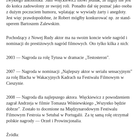
zwykłego alkoholika. Sam Więckiewicz mówi jednak, że nigdy nie jest
do końca zadowolony ze swojej roli. Ponadto dał się poznać jako osoba
z dużym poczuciem humoru, wplatając w wywiady żarty i anegdoty.
Jest więc prawdopodobne, że Robert mógłby konkurować np. ze stand-
uperem Bartoszem Zalewskim.
Pochodzący z Nowej Rudy aktor ma na swoim koncie wiele nagród i
nominacji do prestiżowych nagród filmowych. Oto tylko kilka z nich:
2003 — Nagroda za rolę Tytusa w dramacie „Testosteron”.
2007 — Nagroda w nominacji „Najlepszy aktor w serialu sensacyjnym”
za rolę Blacha w Wakacyjnych Kadrach na Festiwalu Filmowym w
Cieszynie.
2008 — Nagroda dla najlepszego aktora. Więckiewicz z powodzeniem
zagrał Andrzeja w filmie Tomasza Wiśniewskiego „Wszystko będzie
dobrze”. Zostało to docenione na Międzynarodowym Festiwalu
Filmowym Festroia w Setubal w Portugalii. Za tę samą rolę otrzymał
polskie nagrody — Orzeł i Prowincjonalia.
Źródła: