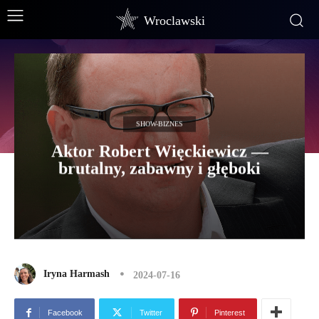
Wroclawski
SHOW-BIZNES
Aktor Robert Więckiewicz —
brutalny, zabawny i głęboki
Iryna Harmash
2024-07-16
Facebook
Twitter
Pinterest