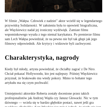
W filmie „Wałęsa. Człowiek z nadziei” aktor wcielił się w legendarnego
przywódcę Solidarności. W założeniu była to opowieść biograficzna,
ale Więckiewicz nadał jej ironiczny wydźwięk. Zamiast filmu
wspominkowego wyszła z tego niemal karykatura. Po premierze filmu
sam Lech Wałęsa powiedział, że na pewno nie był tak głupi jak jego
filmowy odpowiednik. Ale krytycy i widzowie byli zachwyceni.
Charakterystyka, nagrody
Kiedy był młody, artysta powiedział, że chciałby zagrać z De Niro.
Chciał pokazać Hollywoodu, kto jest najlepszy. Później Więckiewicz
przyznał, że brakowało mu wtedy pokory. Mimo to bohater tego
artykułu ma się czym pochwalić.
Umiejętności aktorskie Roberta zostały docenione przez takich
profesjonalistów jak Andrzej Wajda czy Janusz Głowacki. Nic w tym
dziwnego — wciela się w bardzo głębokie postaci, nawet jeśli gra