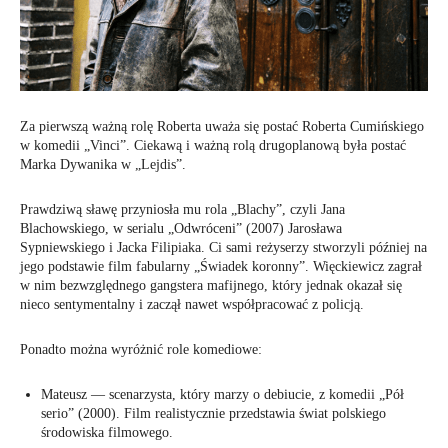
Za pierwszą ważną rolę Roberta uważa się postać Roberta Cumińskiego
w komedii „Vinci”. Ciekawą i ważną rolą drugoplanową była postać
Marka Dywanika w „Lejdis”.
Prawdziwą sławę przyniosła mu rola „Blachy”, czyli Jana
Blachowskiego, w serialu „Odwróceni” (2007) Jarosława
Sypniewskiego i Jacka Filipiaka. Ci sami reżyserzy stworzyli później na
jego podstawie film fabularny „Świadek koronny”. Więckiewicz zagrał
w nim bezwzględnego gangstera mafijnego, który jednak okazał się
nieco sentymentalny i zaczął nawet współpracować z policją.
Ponadto można wyróżnić role komediowe:
Mateusz — scenarzysta, który marzy o debiucie, z komedii „Pół
serio” (2000). Film realistycznie przedstawia świat polskiego
środowiska filmowego.