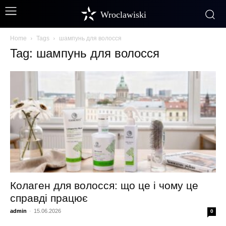
Wroclawiski
Home
Tags
шампунь для волосся
Tag: шампунь для волосся
Колаген для волосся: що це і чому це
справді працює
admin
-
15.06.2026
0