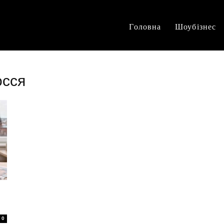
Головна
Шоубізнес
осся
0