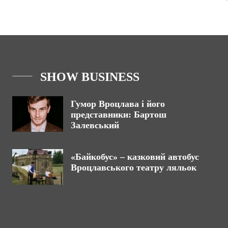
SHOW BUSINESS
Гумор Вроцлава і його
представники: Бартош
Залевський
«Байкобус» – казковий автобус
Вроцлавського театру ляльок