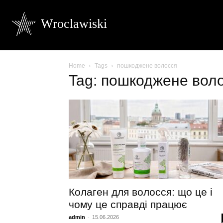
Wroclawiski
Home
Tags
пошкоджене волосся
Tag: пошкоджене вол
Колаген для волосся: що це і
чому це справді працює
admin
-
15.06.2026