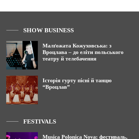
SHOW BUSINESS
Малґожата Кожуховська: з
Вроцлава – до еліти польського
театру й телебачення
Історія гурту пісні й танцю
“Вроцлав”
FESTIVALS
Musica Polonica Nova: фестиваль,