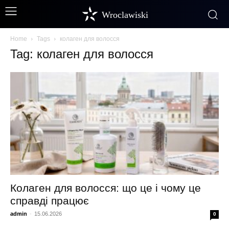
Wroclawiski
Home
Tags
колаген для волосся
Tag: колаген для волосся
Колаген для волосся: що це і чому це
справді працює
admin
-
15.06.2026
0