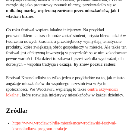
zaczęło się jako protestowy rysunek uliczny, przekształciło się w
unikalną markę, wspieraną zarówno przez mieszkańców, jak i
władze i biznes
.
Co roku festiwal wspiera lokalne inicjatywy. Na przykład
przewodnikiem na trasach może zostać student, artysta bierze udział w
tworzeniu nowych krasnali, a przedsiębiorcy wymyślają tematyczne
produkty, które zwiększają obrót gospodarczy w mieście. Ale także ten
festiwal jest efektywną inwestycją w przyszłość: są w nim zakodowane
pewne wartości. Dla dzieci to zabawa i przestrzeń dla wyobraźni, dla
dorosłych – wspólna tradycja i
okazja, by znów poczuć radość
.
Festiwal Krasnoludków to tylko jeden z przykładów na to, jak miasto
angażuje mieszkańców do wspólnego uczestnictwa w życiu
społeczności. We Wrocławiu wspierają to także
centra aktywności
lokalnej
, które rozwijają inicjatywy mieszkańców w każdej dzielnicy.
Zródła:
https://www.wroclaw.pl/dla-mieszkanca/wroclawski-festiwal-
krasnoludkow-program-atrakcje