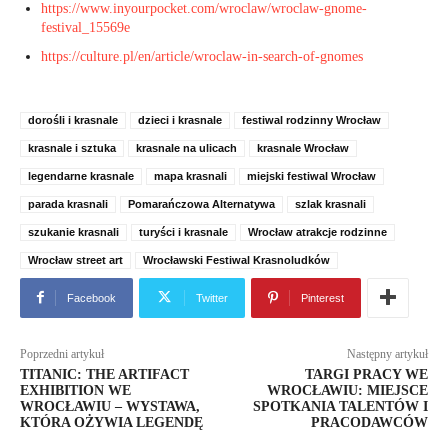
https://www.inyourpocket.com/wroclaw/wroclaw-gnome-
festival_15569e
https://culture.pl/en/article/wroclaw-in-search-of-gnomes
dorośli i krasnale
dzieci i krasnale
festiwal rodzinny Wrocław
krasnale i sztuka
krasnale na ulicach
krasnale Wrocław
legendarne krasnale
mapa krasnali
miejski festiwal Wrocław
parada krasnali
Pomarańczowa Alternatywa
szlak krasnali
szukanie krasnali
turyści i krasnale
Wrocław atrakcje rodzinne
Wrocław street art
Wrocławski Festiwal Krasnoludków
Facebook
Twitter
Pinterest
Poprzedni artykuł
Następny artykuł
TITANIC: THE ARTIFACT
TARGI PRACY WE
EXHIBITION WE
WROCŁAWIU: MIEJSCE
WROCŁAWIU – WYSTAWA,
SPOTKANIA TALENTÓW I
KTÓRA OŻYWIA LEGENDĘ
PRACODAWCÓW