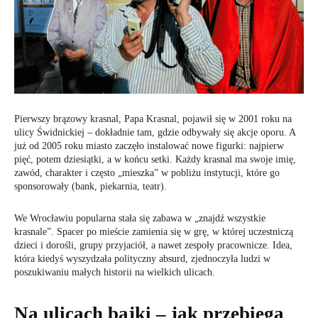
Pierwszy brązowy krasnal, Papa Krasnal, pojawił się w 2001 roku na
ulicy Świdnickiej – dokładnie tam, gdzie odbywały się akcje oporu. A
już od 2005 roku miasto zaczęło instalować nowe figurki: najpierw
pięć, potem dziesiątki, a w końcu setki. Każdy krasnal ma swoje imię,
zawód, charakter i często „mieszka” w pobliżu instytucji, które go
sponsorowały (bank, piekarnia, teatr).
We Wrocławiu popularna stała się zabawa w „znajdź wszystkie
krasnale”. Spacer po mieście zamienia się w grę, w której uczestniczą
dzieci i dorośli, grupy przyjaciół, a nawet zespoły pracownicze. Idea,
która kiedyś wyszydzała polityczny absurd, zjednoczyła ludzi w
poszukiwaniu małych historii na wielkich ulicach.
Na ulicach bajki – jak przebiega