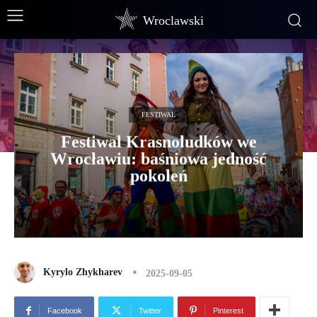
Wroclawski
FESTIWAL
Festiwal Krasnoludków we
Wrocławiu: baśniowa jedność
pokoleń
Kyrylo Zhykharev
2025-09-05
Facebook
Twitter
Pinterest