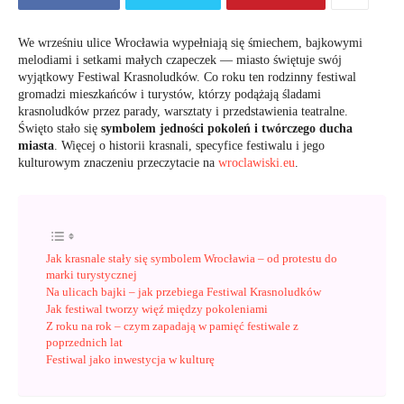
We wrześniu ulice Wrocławia wypełniają się śmiechem, bajkowymi
melodiami i setkami małych czapeczek — miasto świętuje swój
wyjątkowy Festiwal Krasnoludków. Co roku ten rodzinny festiwal
gromadzi mieszkańców i turystów, którzy podążają śladami
krasnoludków przez parady, warsztaty i przedstawienia teatralne.
Święto stało się
symbolem jedności pokoleń i twórczego ducha
miasta
. Więcej o historii krasnali, specyfice festiwalu i jego
kulturowym znaczeniu przeczytacie na
wroclawiski.eu
.
Jak krasnale stały się symbolem Wrocławia – od protestu do
marki turystycznej
Na ulicach bajki – jak przebiega Festiwal Krasnoludków
Jak festiwal tworzy więź między pokoleniami
Z roku na rok – czym zapadają w pamięć festiwale z
poprzednich lat
Festiwal jako inwestycja w kulturę