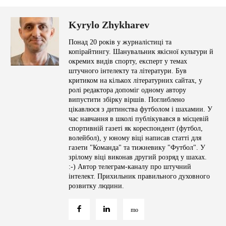
Kyrylo Zhykharev
Понад 20 років у журналістиці та
копірайтингу. Шанувальник якісної культури й
окремих видів спорту, експерт у темах
штучного інтелекту та літератури. Був
критиком на кількох літературних сайтах, у
ролі редактора допоміг одному автору
випустити збірку віршів. Поглиблено
цікавлюся з дитинства футболом і шахамии. У
час навчання в школі публікувався в місцевій
спортивній газеті як кореспондент (футбол,
волейбол), у юному віці написав статті для
газети "Команда" та тижневику "Футбол". У
зрілому віці виконав другий розряд у шахах.
:-) Автор телеграм-каналу про штучний
інтелект. Прихильник правильного духовного
розвитку людини.