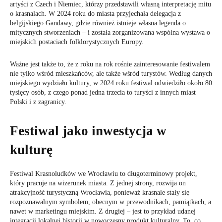
artyści z Czech i Niemiec, którzy przedstawili własną interpretację mitu
o krasnalach. W 2024 roku do miasta przyjechała delegacja z
belgijskiego Gandawy, gdzie również istnieje własna legenda o
mitycznych stworzeniach – i została zorganizowana wspólna wystawa o
miejskich postaciach folklorystycznych Europy.
Ważne jest także to, że z roku na rok rośnie zainteresowanie festiwalem
nie tylko wśród mieszkańców, ale także wśród turystów. Według danych
miejskiego wydziału kultury, w 2024 roku festiwal odwiedziło około 80
tysięcy osób, z czego ponad jedna trzecia to turyści z innych miast
Polski i z zagranicy.
Festiwal jako inwestycja w
kulturę
Festiwal Krasnoludków we Wrocławiu to długoterminowy projekt,
który pracuje na wizerunek miasta. Z jednej strony, rozwija on
atrakcyjność turystyczną Wrocławia, ponieważ krasnale stały się
rozpoznawalnym symbolem, obecnym w przewodnikach, pamiątkach, a
nawet w marketingu miejskim. Z drugiej – jest to przykład udanej
integracji lokalnej historii w nowoczesny produkt kulturalny. To, co