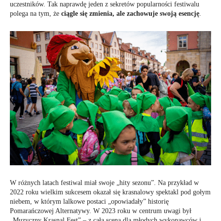
uczestników. Tak naprawdę jeden z sekretów popularności festiwalu
polega na tym, że
ciągle się zmienia, ale zachowuje swoją esencję
.
W różnych latach festiwal miał swoje „hity sezonu”. Na przykład w
2022 roku wielkim sukcesem okazał się krasnalowy spektakl pod gołym
niebem, w którym lalkowe postaci „opowiadały” historię
Pomarańczowej Alternatywy. W 2023 roku w centrum uwagi był
„Muzyczny Krasnal Fest” – z całą sceną dla młodych wykonawców i