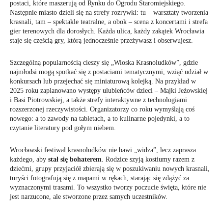
postaci, które maszerują od Rynku do Ogrodu Staromiejskiego.
Następnie miasto dzieli się na strefy rozrywki: tu – warsztaty tworzenia
krasnali, tam – spektakle teatralne, a obok – scena z koncertami i strefa
gier terenowych dla dorosłych. Każda ulica, każdy zakątek Wrocławia
staje się częścią gry, którą jednocześnie przeżywasz i obserwujesz.
Szczególną popularnością cieszy się „Wioska Krasnoludków”, gdzie
najmłodsi mogą spotkać się z postaciami tematycznymi, wziąć udział w
konkursach lub przejechać się miniaturową kolejką. Na przykład w
2025 roku zaplanowano występy ulubieńców dzieci – Majki Jeżowskiej
i Basi Piotrowskiej, a także strefy interaktywne z technologiami
rozszerzonej rzeczywistości. Organizatorzy co roku wymyślają coś
nowego: a to zawody na tabletach, a to kulinarne pojedynki, a to
czytanie literatury pod gołym niebem.
Wrocławski festiwal krasnoludków nie bawi „widza”, lecz zaprasza
każdego, aby
stał się bohaterem
. Rodzice szyją kostiumy razem z
dziećmi, grupy przyjaciół zbierają się w poszukiwaniu nowych krasnali,
turyści fotografują się z mapami w rękach, starając się zdążyć za
wyznaczonymi trasami. To wszystko tworzy poczucie święta, które nie
jest narzucone, ale stworzone przez samych uczestników.