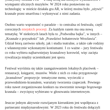
występami ulicznych muzyków. W 2024 roku postawiono na
technologię: w mieście działała gra AR, w której można było „ożywić”
krasnale przez smartfona i wykonywać z nimi zadania.
Osobno warto wspomnieć o paradzie – to centralna oś festiwalu, część
corocznych
miejskich procesji
. Za każdym razem ma ona nową
tematykę. W niektórych latach była to „Podwodna bajka”, w innych –
„Krasnale z przyszłości” lub „Prawdziwi bohaterowie Wrocławia”.
Udział biorą zarówno szkoły, jak i studia teatralne, a także całe rodziny
z własnoręcznie wykonanymi kostiumami. I co ważne – jury festiwalu
co roku wybiera najbarwniejszy krasnalowy korowód, więc zacięta
rywalizacja między uczestnikami jest spora.
Festiwal wyróżnia się także zaangażowaniem lokalnych placówek –
restauracji, księgarni, muzeów. Wiele z nich co roku przygotowuje
„krasnalowe” propozycje: tematyczne menu, wycieczki z
przewodnikiem-krasnalem, warsztaty tworzenia czapeczek. Pewnego
roku nawet zorganizowano konkurs na stworzenie nowego brązowego
krasnala – zwycięzcę wybierano w głosowaniu internetowym.
Jeszcze jednym aktywnie rozwijanym kierunkiem jest współpraca z
partnerami międzynarodowymi. W 2023 roku do festiwalu dołączyli