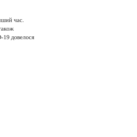
нший час.
також
D-19 довелося