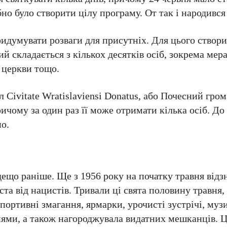
но було створити цілу програму. От так і народився
 придумувати розваги для присутніх. Для цього ство
й складається з кількох десятків осіб, зокрема мера
 церкви тощо.
 Civitate Wratislaviensi Donatus, або Почесний гро
ичому за один раз її може отримати кілька осіб. До
о.
дещо раніше. Ще з 1956 року на початку травня відз
та від нацистів. Тривали ці свята половину травня,
портивні змагання, ярмарки, урочисті зустрічі, музи
нями, а також нагороджувала видатних мешканців. 