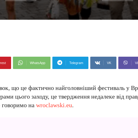
rest
WhatsApp
Telegram
VK
Vi
вок, що це фактично найголовніший фестиваль у Вро
грами цього заходу, це твердження недалеке від прав
е говоримо на
wroclawski.eu
.