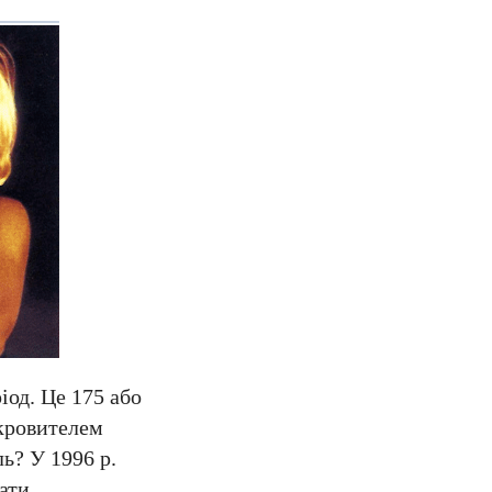
іод. Це 175 або
окровителем
ь? У 1996 р.
ати