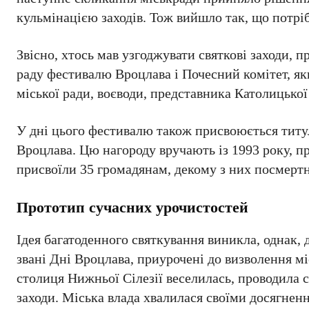
кульмінацією заходів. Тож вийшло так, що потріб
Звісно, хтось мав узгоджувати святкові заходи,
раду фестивалю Вроцлава і Почесний комітет, яки
міської ради, воєводи, представника Католицької
У дні цього фестивалю також присвоюється титул
Вроцлава. Цю нагороду вручають із 1993 року, пр
присвоїли 35 громадянам, декому з них посмертн
Прототип сучасних урочистостей
Ідея багатоденного святкування виникла, однак, 
звані Дні Вроцлава, приурочені до визволення міс
столиця Нижньої Сілезії веселилась, проводила с
заходи. Міська влада хвалилася своїми досягнен