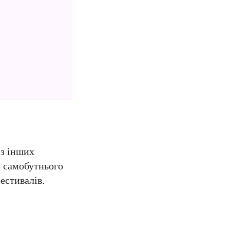
 з інших
о самобутнього
естивалів.