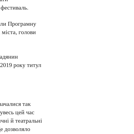
 фестиваль.
рили Програмну
 міста, голови
мадянин
 2019 року титул
началися так
 увесь цей час
чні й театральні
Це дозволяло