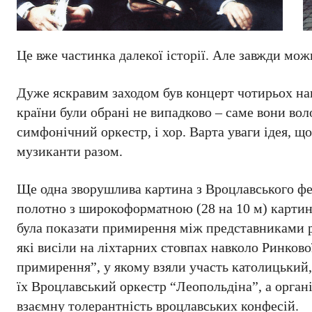
Це вже частинка далекої історії. Але завжди мож
Дуже яскравим заходом був концерт чотирьох наці
країни були обрані не випадково – саме вони воло
симфонічний оркестр, і хор. Варта уваги ідея, що
музиканти разом.
Ще одна зворушлива картина з Вроцлавського фе
полотно з широкоформатною (28 на 10 м) картино
була показати примирення між представниками р
які висіли на ліхтарних стовпах навколо Ринкової
примирення”, у якому взяли участь католицький
їх Вроцлавський оркестр “Леопольдіна”, а орган
взаємну толерантність вроцлавських конфесій.