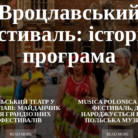
Вроцлавськи
стиваль: історі
програма
ЬСЬКИЙ ТЕАТР У
MUSICA POLONICA
ЛАВІ: МАЙДАНЧИК
ФЕСТИВАЛЬ, 
Я ГРАНДІОЗНИХ
НАРОДЖУЄТЬСЯ 
ФЕСТИВАЛІВ
ПОЛЬСЬКА МУЗ
READ MORE
READ MORE