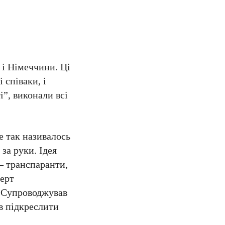
 і Німеччини. Ці
 співаки, і
і”, виконали всі
 так називалось
за руки. Ідея
– транспаранти,
церт
. Супроводжував
в підкреслити