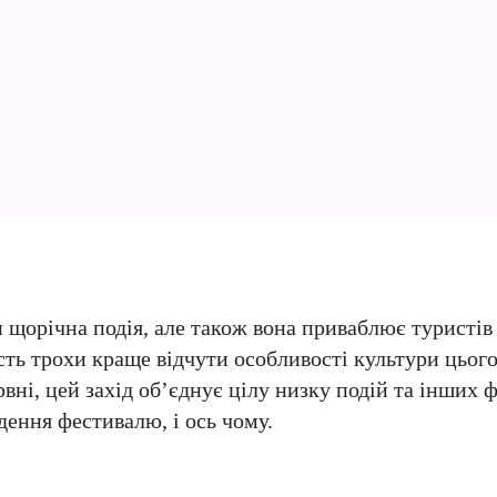
 щорічна подія, але також вона приваблює туристів
ість трохи краще відчути особливості культури цьог
вні, цей захід об’єднує цілу низку подій та інших ф
дення фестивалю, і ось чому.