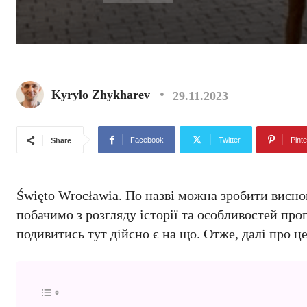
Kyrylo Zhykharev
29.11.2023
Facebook
Twitter
Pinte
Share
Święto Wrocławia. По назві можна зробити висно
побачимо з розгляду історії та особливостей про
подивитись тут дійсно є на що. Отже, далі про ц