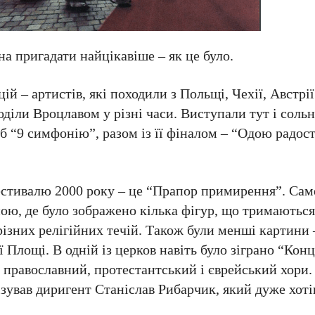
на пригадати найцікавіше – як це було.
й – артистів, які походили з Польщі, Чехії, Австрії
діли Вроцлавом у різні часи. Виступали тут і сольні
б “9 симфонію”, разом із її фіналом – “Одою радост
стивалю 2000 року – це “Прапор примирення”. Саме
ю, де було зображено кілька фігур, що тримаються 
ізних релігійних течій. Також були менші картини 
 Площі. В одній із церков навіть було зіграно “Кон
, православний, протестантський і єврейський хори
ізував диригент Станіслав Рибарчик, який дуже хоті