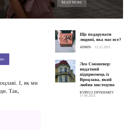
READ MORE
Що подарувати
людині, яка має все?
ADMIN
-
12.12.2025
ber
Лео Смошевер:
видатний
підприємець із
Вроцлава, який
цлаві. І, як ми
любив мистецтво
ди. Так,
KYRYLO ZHYKHAREV
-
17.06.2025