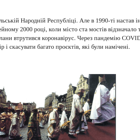
ьській Народній Республіці. Але в 1990-ті настав і
ному 2000 році, коли місто ста мостів відзначало 
в плани втрутився коронавірус. Через пандемію COVI
р і скасувати багато проєктів, які були намічені.