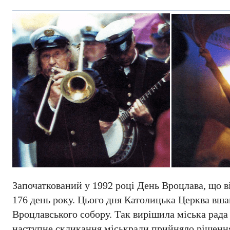
Започаткований у 1992 році День Вроцлава, що ві
176 день року. Цього дня Католицька Церква вша
Вроцлавського собору. Так вирішила міська рада 
наступне скликання міськради прийняло рішення 