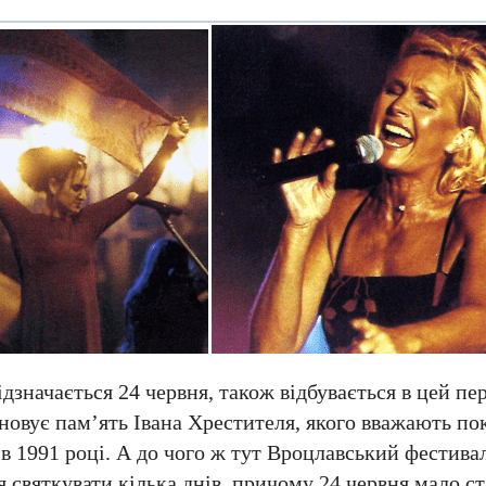
дзначається 24 червня, також відбувається в цей пер
новує пам’ять Івана Хрестителя, якого вважають п
в 1991 році. А до чого ж тут Вроцлавський фестивал
святкувати кілька днів, причому 24 червня мало ст