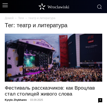
Wroclawiski
Домой
Теги
театр и литература
Тег: театр и литература
Фестиваль рассказчиков: как Вроцлав
стал столицей живого слова
Kyrylo Zhykharev
-
03.09.2025
0