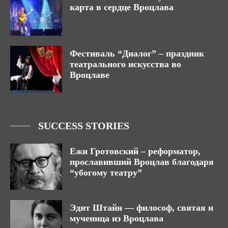
карта в сердце Вроцлава
Фестиваль “Диалог” – праздник
театрального искусства во
Вроцлаве
SUCCESS STORIES
Ежи Гротовский – реформатор,
прославивший Вроцлав благодаря
“убогому театру”
Эдит Штайн — философ, святая и
мученица из Вроцлава