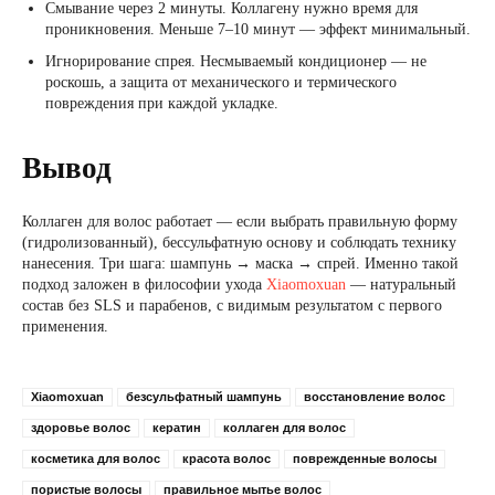
Смывание через 2 минуты. Коллагену нужно время для
проникновения. Меньше 7–10 минут — эффект минимальный.
Игнорирование спрея. Несмываемый кондиционер — не
роскошь, а защита от механического и термического
повреждения при каждой укладке.
Вывод
Коллаген для волос работает — если выбрать правильную форму
(гидролизованный), бессульфатную основу и соблюдать технику
нанесения. Три шага: шампунь → маска → спрей. Именно такой
подход заложен в философии ухода
Xiaomoxuan
— натуральный
состав без SLS и парабенов, с видимым результатом с первого
применения.
Xiaomoxuan
безсульфатный шампунь
восстановление волос
здоровье волос
кератин
коллаген для волос
косметика для волос
красота волос
поврежденные волосы
пористые волосы
правильное мытье волос