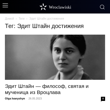
Wroclawiski
Домой
Теги
Эдит Штайн достижения
Тег: Эдит Штайн достижения
Эдит Штайн — философ, святая и
мученица из Вроцлава
Olga Ivanyshyn
-
26.05.2023
0