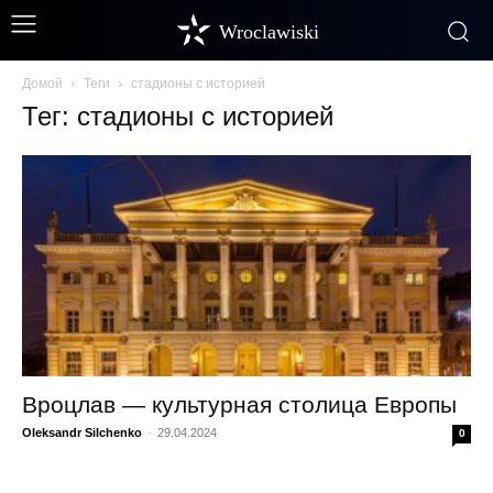
Wroclawiski
Домой
Теги
стадионы с историей
Тег: стадионы с историей
Вроцлав — культурная столица Европы
Oleksandr Silchenko
-
29.04.2024
0