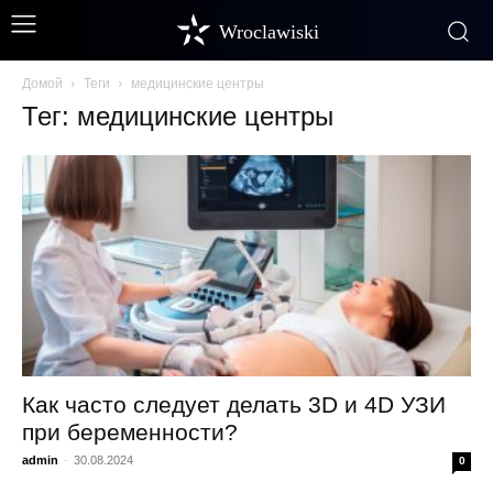
Wroclawiski
Домой
Теги
медицинские центры
Тег: медицинские центры
Как часто следует делать 3D и 4D УЗИ
при беременности?
admin
-
30.08.2024
0