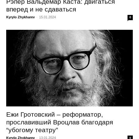
Рэпер Вальдемар Каста: двигаться
вперед и не сдаваться
Kyrylo Zhykharev
-
15.01.2024
0
Ежи Гротовский – реформатор,
прославивший Вроцлав благодаря
“убогому театру”
Kyrylo Zhykharev
-
13.01.2024
0