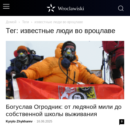
Wroclawiski
Домой
Теги
известные люди во вроцлаве
Тег: известные люди во вроцлаве
Богуслав Огродник: от ледяной мили до
собственной школы выживания
Kyrylo Zhykharev
-
16.06.2025
0