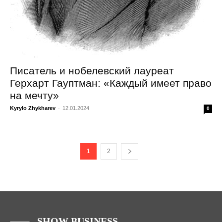
Писатель и нобелевский лауреат
Герхарт Гауптман: «Каждый имеет право
на мечту»
Kyrylo Zhykharev
-
12.01.2024
0
1
2
SHOW BUSINESS