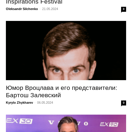
Inspirations Festival
Oleksandr Silchenko
-
21.05.2024
0
Юмор Вроцлава и его представители:
Бартош Залевский
Kyrylo Zhykharev
-
06.05.2024
0