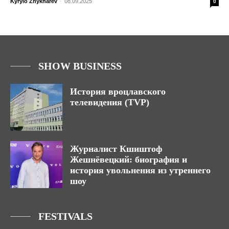
Kyrylo Zhykharev
-
08.09.2025
0
SHOW BUSINESS
История вроцлавского
телевидения (TVP)
Журналист Кшиштоф
Жешнёвецкий: биография и
история увольнения из утреннего
шоу
FESTIVALS