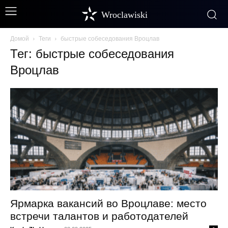
Wroclawiski
Домой
Теги
быстрые собеседования Вроцлав
Тег: быстрые собеседования
Вроцлав
Ярмарка вакансий во Вроцлаве: место
встречи талантов и работодателей