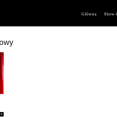
Główna
Show-
dowy
0