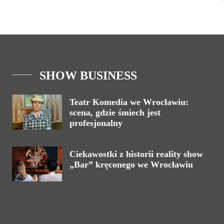
SHOW BUSINESS
Teatr Komedia we Wrocławiu:
scena, gdzie śmiech jest
profesjonalny
Ciekawostki z historii reality show
„Bar” kręconego we Wrocławiu