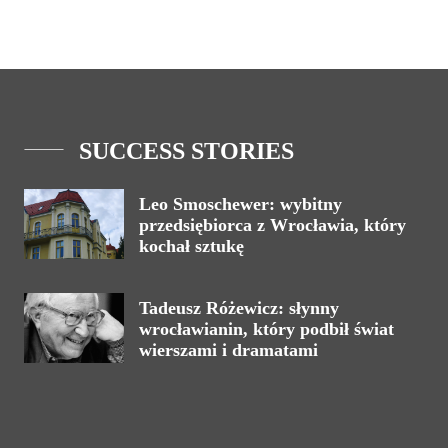
SUCCESS STORIES
Leo Smoschewer: wybitny
przedsiębiorca z Wrocławia, który
kochał sztukę
Tadeusz Różewicz: słynny
wrocławianin, który podbił świat
wierszami i dramatami