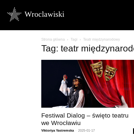
Wroclawiski
Strona główna
Tagi
Teatr międzynarodowy
Tag: teatr międzynaro
Festiwal Dialog – święto teatru
we Wrocławiu
Viktoriya Yastremska
-
2025-01-17