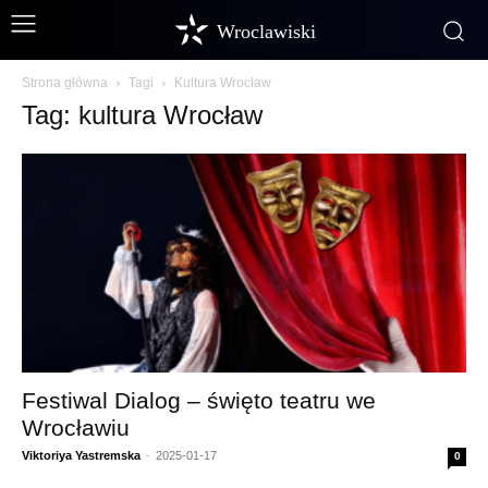
Wroclawiski
Strona główna
Tagi
Kultura Wrocław
Tag: kultura Wrocław
Festiwal Dialog – święto teatru we
Wrocławiu
Viktoriya Yastremska
-
2025-01-17
0