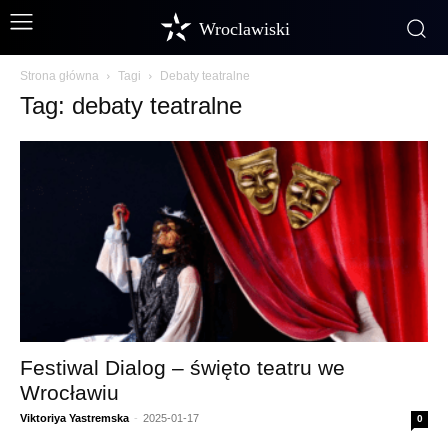
Wroclawiski
Strona główna
Tagi
Debaty teatralne
Tag: debaty teatralne
Festiwal Dialog – święto teatru we
Wrocławiu
Viktoriya Yastremska
-
2025-01-17
0