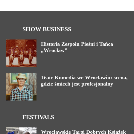
SHOW BUSINESS
Historia Zespołu Pieśni i Tańca
„Wrocław”
Teatr Komedia we Wrocławiu: scena,
gdzie śmiech jest profesjonalny
FESTIVALS
Wrocławskie Targi Dobrych Książek