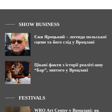
SHOW BUSINESS
Єжи Яроцький – легенда польської
сцени та його слід у Вроцлаві
Цікаві факти з історії реаліті-шоу
“Бар”, знятого у Вроцлаві
FESTIVALS
WRO Art Center у Вроцлаві: як