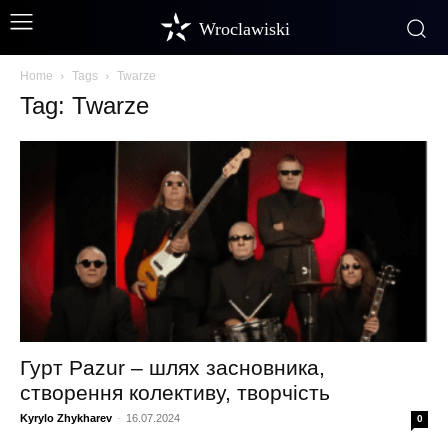
Wroclawiski
Home
Tags
Twarze
Tag: Twarze
Гурт Pazur – шлях засновника,
створення колективу, творчість
Kyrylo Zhykharev
-
16.07.2024
0