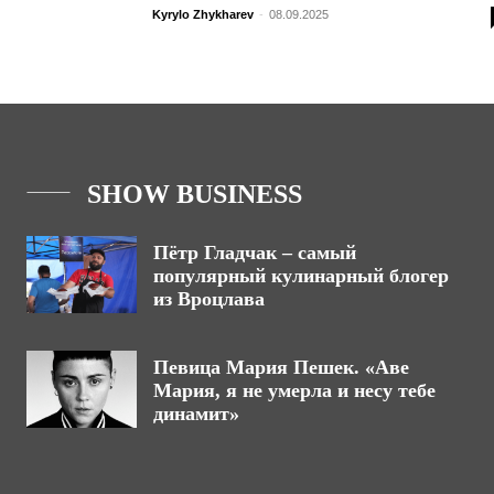
Kyrylo Zhykharev
-
08.09.2025
SHOW BUSINESS
Пётр Гладчак – самый
популярный кулинарный блогер
из Вроцлава
Певица Мария Пешек. «Аве
Мария, я не умерла и несу тебе
динамит»