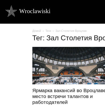
Wroclawiski
Домой
Теги
Зал Столетия Вроцлав
Тег: Зал Столетия Вр
Ярмарка вакансий во Вроцлаве
место встречи талантов и
работодателей