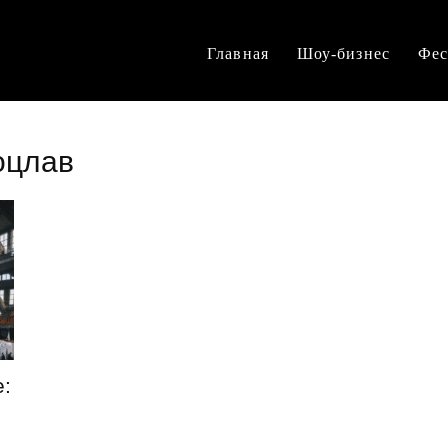
Главная
Шоу-бизнес
Фес
оцлав
: