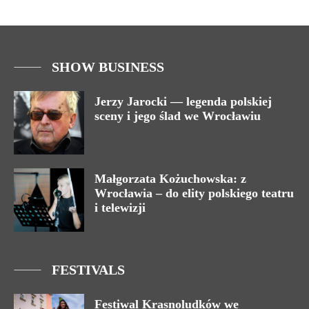
SHOW BUSINESS
Jerzy Jarocki — legenda polskiej
sceny i jego ślad we Wrocławiu
Małgorzata Kożuchowska: z
Wrocławia – do elity polskiego teatru
i telewizji
FESTIVALS
Festiwal Krasnoludków we