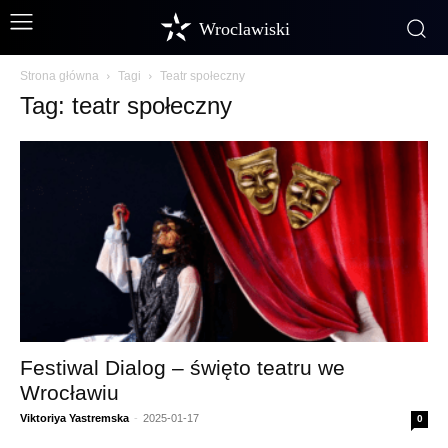
Wroclawiski
Strona główna
Tagi
Teatr społeczny
Tag: teatr społeczny
Festiwal Dialog – święto teatru we
Wrocławiu
Viktoriya Yastremska
-
2025-01-17
0