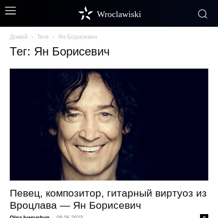
Wroclawiski
Домой
Теги
Ян Борисевич
Тег: Ян Борисевич
Певец, композитор, гитарный виртуоз из
Вроцлава — Ян Борисевич
Olga Ivanyshyn
-
08.06.2023
0