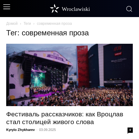
Wroclawiski
Домой
Теги
современная проза
Тег: современная проза
Фестиваль рассказчиков: как Вроцлав
стал столицей живого слова
Kyrylo Zhykharev
-
03.09.2025
0