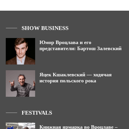
SHOW BUSINESS
Юмор Вроцлава и его
представители: Бартош Залевский
Яцек Кшаклевский — ходячая
история польского рока
FESTIVALS
Книжная ярмарка во Вроцлаве –