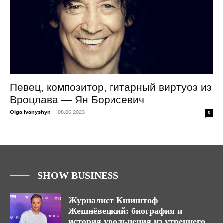
Певец, композитор, гитарный виртуоз из
Вроцлава — Ян Борисевич
Olga Ivanyshyn
-
08.06.2023
0
SHOW BUSINESS
Журналист Кшиштоф
Жешнёвецкий: биография и
история увольнения из утреннего