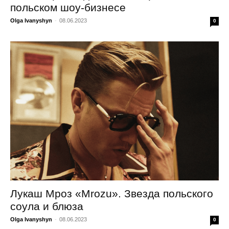
польском шоу-бизнесе
Olga Ivanyshyn
-
08.06.2023
0
Лукаш Мроз «Mrozu». Звезда польского
соула и блюза
Olga Ivanyshyn
-
08.06.2023
0