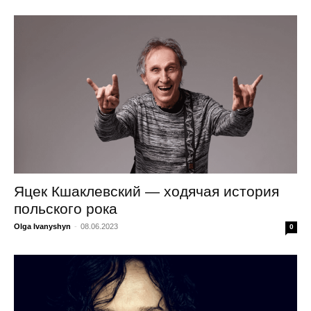
Яцек Кшаклевский — ходячая история
польского рока
Olga Ivanyshyn
-
08.06.2023
0