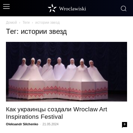
Wroclawiski
Домой
Теги
истории звезд
Тег: истории звезд
Как украинцы создали Wroclaw Art
Inspirations Festival
Oleksandr Silchenko
-
21.05.2024
0