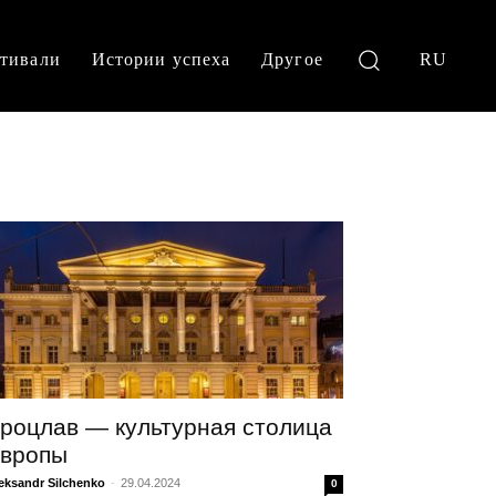
тивали
Истории успеха
Другое
RU
роцлав — культурная столица
вропы
eksandr Silchenko
-
29.04.2024
0