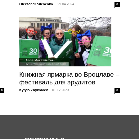
Oleksandr Silchenko
-
29.04.2024
0
Книжная ярмарка во Вроцлаве –
фестиваль для эрудитов
Kyrylo Zhykharev
-
01.12.2023
0
0