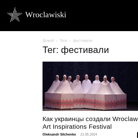
Wroclawiski
Домой
Теги
фестивали
Тег: фестивали
Как украинцы создали Wroclaw
Art Inspirations Festival
Oleksandr Silchenko
-
21.05.2024